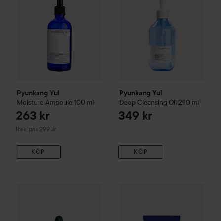
Pyunkang Yul
Pyunkang Yul
Moisture Ampoule
100 ml
Deep Cleansing Oil
290 ml
263 kr
349 kr
Rekommenderat pris 299 kr
Rek. pris 299 kr
KÖP
KÖP
Pyunkang Yul
Calming Moisture Serum
Pyunkang Yul
30 ml
Balancing Gel
6
199 kr