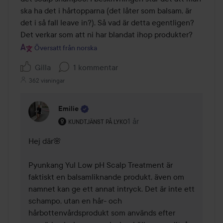
ska ha det i hårtopparna (det låter som balsam, är 
det i så fall leave in?). Så vad är detta egentligen? 
Det verkar som att ni har blandat ihop produkter?
Översatt från norska
Gilla
1 kommentar
362 visningar
Emilie
Användarens roll: Kundtjänst på Lyko.
1 år
Kommentaren lades 1 år
KUNDTJÄNST PÅ LYKO
Hej där🌸

Pyunkang Yul Low pH Scalp Treatment är 
faktiskt en balsamliknande produkt, även om 
namnet kan ge ett annat intryck. Det är inte ett 
schampo, utan en hår- och 
hårbottenvårdsprodukt som används efter 