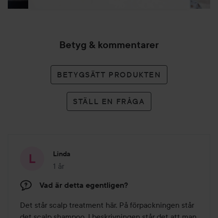
Betyg & kommentarer
BETYGSÄTT PRODUKTEN
STÄLL EN FRÅGA
Linda
1 år
Inlägget skapades 1 år
Vad är detta egentligen?
Det står scalp treatment här. På förpackningen står 
det scalp shampoo. I beskrivningen står det att man 