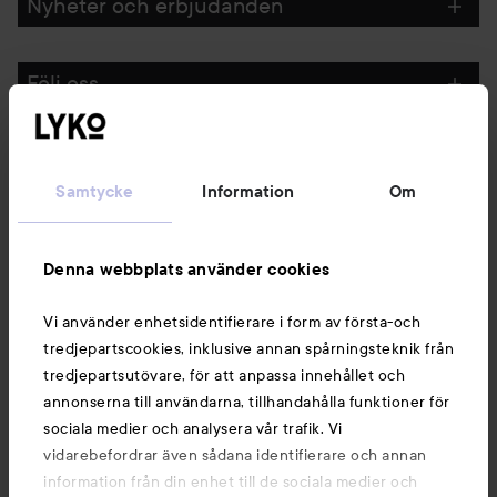
Nyheter och erbjudanden
Följ oss
Kundservice
Samtycke
Information
Om
Information
Denna webbplats använder cookies
Du kanske också gillar
Vi använder enhetsidentifierare i form av första-och
tredjepartscookies, inklusive annan spårningsteknik från
tredjepartsutövare, för att anpassa innehållet och
annonserna till användarna, tillhandahålla funktioner för
sociala medier och analysera vår trafik. Vi
vidarebefordrar även sådana identifierare och annan
information från din enhet till de sociala medier och