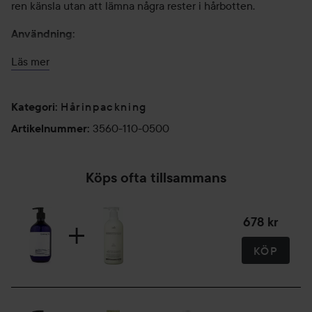
ren känsla utan att lämna några rester i hårbotten.
Användning:
Läs mer
1. Ha upp en lagom mängd och applicera jämnt över
skadade hårtoppar.
Hårinpackning
2. Låt verka i 3–5 minuter, skölj sedan noggrant med
Kategori
:
ljummet vatten.
3560-110-0500
Artikelnummer
:
500 ml
Köps ofta tillsammans
678 kr
KÖP