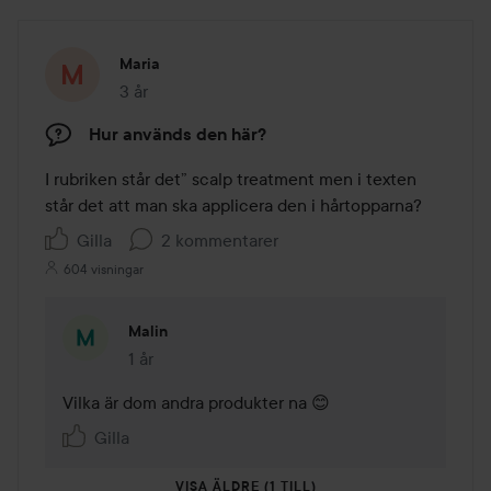
Maria
3 år
Inlägget skapades 3 år
Hur används den här?
I rubriken står det” scalp treatment men i texten 
står det att man ska applicera den i hårtopparna? 
Gilla
2 kommentarer
604 visningar
Malin
1 år
Kommentaren lades 1 år
Vilka är dom andra produkter na 😊
Gilla
VISA ÄLDRE (1 TILL)