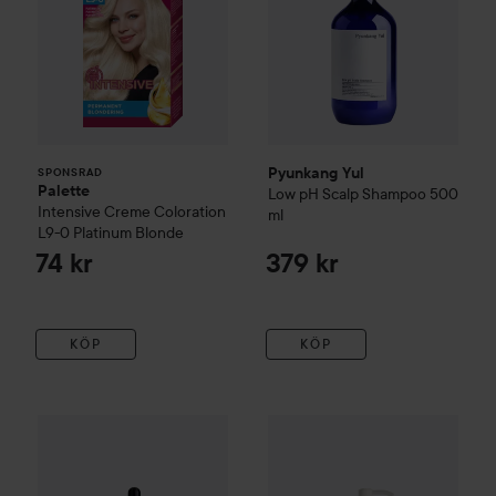
Pyunkang Yul
SPONSRAD
Palette
Low pH Scalp Shampoo
500
Intensive Creme Coloration
ml
L9-0 Platinum Blonde
74 kr
379 kr
KÖP
KÖP
Pyunkang Yul
263 kr
Deep Cleansing 
Pyunkang Yul
Moisture Ampoule
100 ml
Rekommenderat pris 299 kr