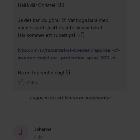
Hallå där Christel! 🙋‍♀️

Ja det kan du göra! 😍 Var noga bara med 
värmeskydd så att du inte skadar håret. 

Här kommer ett supertips! ✨👇

lyko.com/sv/rapunzel-of-sweden/rapunzel-of-
sweden-moisture---protection-spray-200-ml
Ha en toppenfin dag! 🙌
Gilla
Logga in
för att lämna en kommentar
Johanna
4 år
Inlägget skapades 4 år