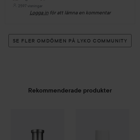
2597 visningar
Logga in
för att lämna en kommentar
SE FLER OMDÖMEN PÅ LYKO COMMUNITY
Rekommenderade produkter
WOW-pris
Clinisoothe
Skin Pur
Combo Deal 25%
Hugo Boss
Eau de Toilette for Me
SPONSRAD