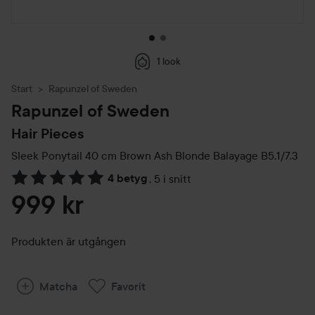
1 look
Start
Rapunzel of Sweden
Rapunzel of Sweden
Hair Pieces
Sleek Ponytail 40 cm
Brown Ash Blonde Balayage B5.1/7.3
4 betyg
,
5 i snitt
Hoppa till Betyg & kommentarer
999 kr
Produkten är utgången
Matcha
Favorit