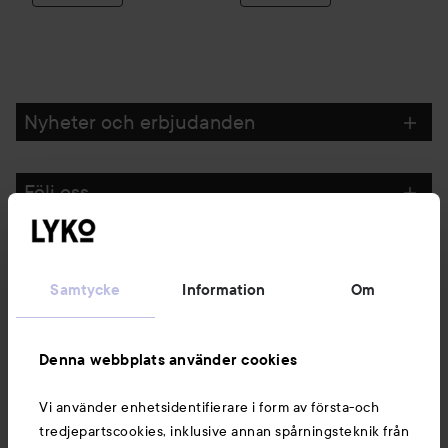
Nyheter och erbjudanden
Följ oss
Kundservice
Samtycke
Information
Om
Information
Denna webbplats använder cookies
Du kanske också gillar
Vi använder enhetsidentifierare i form av första-och
tredjepartscookies, inklusive annan spårningsteknik från