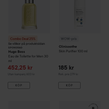
Combo Deal 25%
WOW-pris
Se villkor på produktsidan
Clinisoothe
SPONSRAD
Skin Purifier
100 ml
Hugo Boss
Eau de Toilette for Men
30
ml
Reapris
452,25 kr
185 kr
Rekommenderat pris 279 kr
Utan kampanj 603 kr
Rek. pris 279 kr
KÖP
KÖP
WOW-pris
Kérastase
Genesis
Serum Anti-Chute Fortifiant S
WOW-pris
RefectoCil
Eyelash 