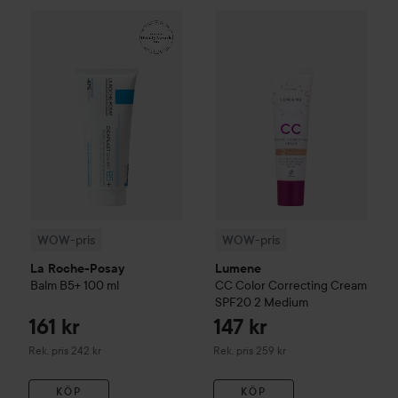
161 kr
WOW-pris
La Roche-Posay
Balm B5+
WOW-pris
100 ml
Lumene
CC
Color C
Rekommenderat pris 242 kr
WOW-pris
WOW-pris
La Roche-Posay
Lumene
Balm B5+
100 ml
CC
Color Correcting Cream
SPF20
2 Medium
161 kr
147 kr
Rekommenderat pris 242 kr
Rekommenderat pris 259 kr
Rek. pris 242 kr
Rek. pris 259 kr
KÖP
KÖP