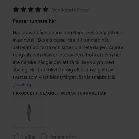
Verifierad köpare
Betyg:
Passar tunnare hår
5
av
Har provat både denna och Rapunzels original clip-
5
in ponytail. Denna passar bra till tunnare hår. 
Jättelätt att fästa och sitter bra hela dagen. Är inte 
tung alls och märker inte av den. Trots att den har 
lite mindre hår går det att få till bra volym med 
styling. Har inte blivit frissig eller trasslig än av 
tvättar som visst blont/färgat löshår snabbt blir. 
#tävling
1 PRODUKT I INLÄGGET PASSAR TUNNARE HÅR
Kommentera
1 gillar