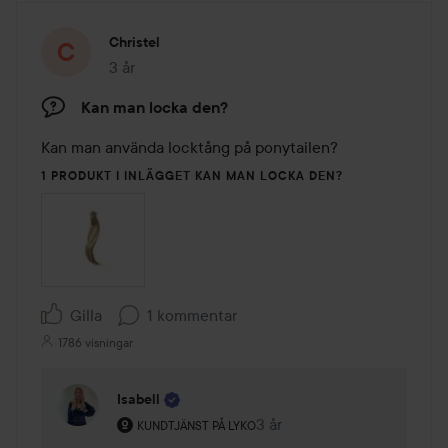
Christel
3 år
Inlägget skapades 3 år
Kan man locka den?
Kan man använda locktång på ponytailen?
1 PRODUKT I INLÄGGET KAN MAN LOCKA DEN?
Gilla
1 kommentar
1786 visningar
Isabell
Användarens roll: Kundtjänst på Lyko.
3 år
Kommentaren lades 3 år
KUNDTJÄNST PÅ LYKO