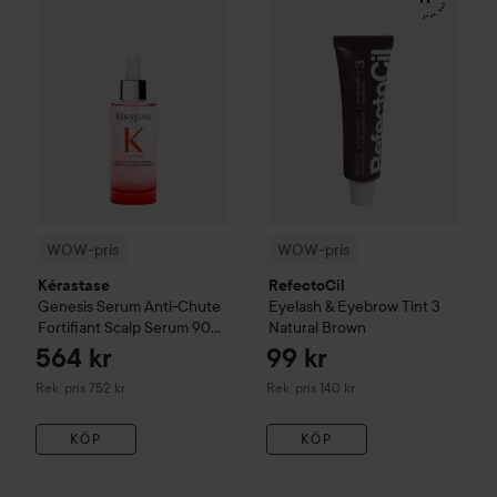
WOW-pris
WOW-pris
Kérastase
RefectoCil
Genesis
Serum Anti-Chute
Eyelash & Eyebrow Tint
3
Fortifiant Scalp Serum
90
Natural Brown
ml
564 kr
99 kr
Rekommenderat pris 752 kr
Rekommenderat pris 140 kr
Rek. pris 752 kr
Rek. pris 140 kr
KÖP
KÖP