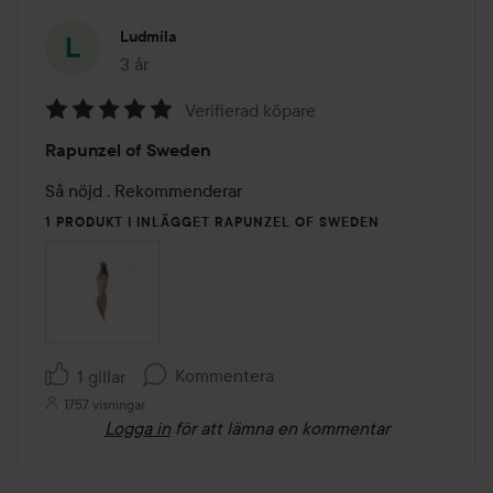
- Hårförlängningar rekommenderas inte vid viss
medicinering och vissa sjukdomar. Konsultera med din
Ludmila
läkare om du är osäker. Ta reda på en eventuell allergi
3 år
Inlägget skapades 3 år
innan du använder extensions
Verifierad köpare
Betyg:
Rapunzel of Sweden
5
av
Så nöjd . Rekommenderar 
5
1 PRODUKT I INLÄGGET RAPUNZEL OF SWEDEN
Kommentera
1 gillar
1757 visningar
Logga in
för att lämna en kommentar