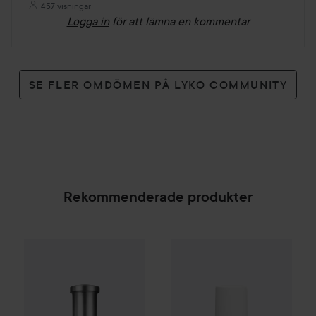
457 visningar
Logga in
för att lämna en kommentar
SE FLER OMDÖMEN PÅ LYKO COMMUNITY
Rekommenderade produkter
WOW-pris
Clinisoothe
Skin Pur
Combo Deal 25%
Hugo Boss
Eau de Toilette for Me
SPONSRAD