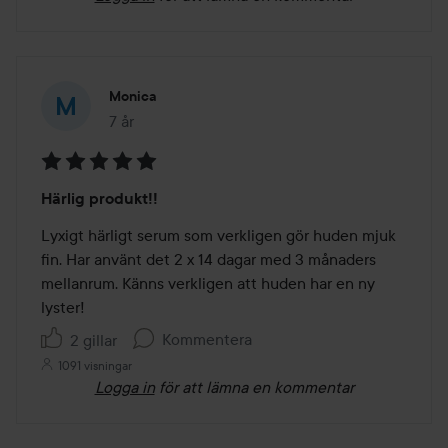
Monica
7 år
Inlägget skapades 7 år
Betyg:
Härlig produkt!!
5
av
Lyxigt härligt serum som verkligen gör huden mjuk 
5
fin. Har använt det 2 x 14 dagar med 3 månaders 
mellanrum. Känns verkligen att huden har en ny 
lyster!
Kommentera
2 gillar
1091 visningar
Logga in
för att lämna en kommentar