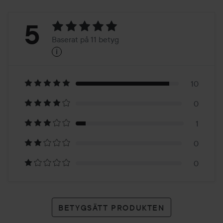
Betyg:
5
Baserat på 11 betyg
i
5
Baserat
på
10
0
11
1
betyg
0
0
BETYGSÄTT PRODUKTEN