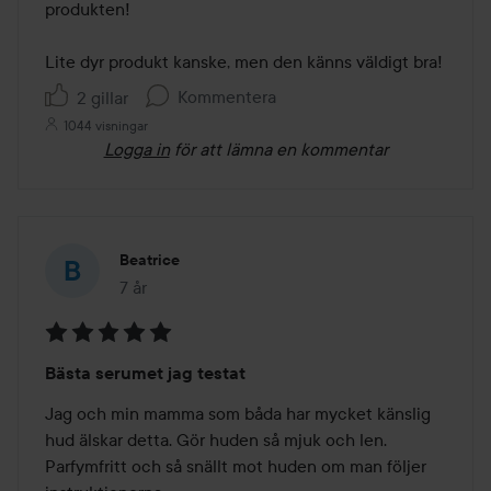
produkten!

Lite dyr produkt kanske, men den känns väldigt bra!
Kommentera
2 gillar
1044 visningar
Logga in
för att lämna en kommentar
Beatrice
7 år
Inlägget skapades 7 år
Betyg:
Bästa serumet jag testat
5
av
Jag och min mamma som båda har mycket känslig 
5
hud älskar detta. Gör huden så mjuk och len. 
Parfymfritt och så snällt mot huden om man följer 