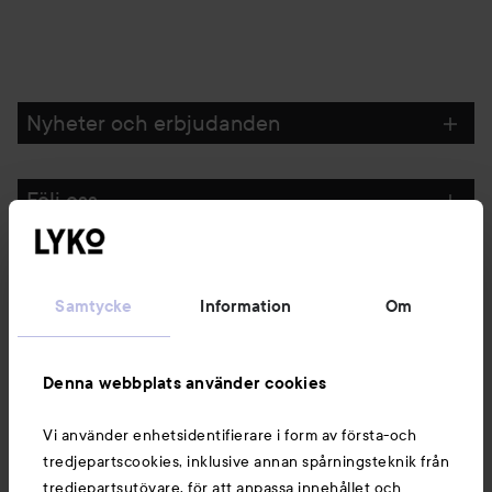
Nyheter och erbjudanden
Följ oss
Kundservice
Samtycke
Information
Om
Information
Denna webbplats använder cookies
Du kanske också gillar
Vi använder enhetsidentifierare i form av första-och
tredjepartscookies, inklusive annan spårningsteknik från
tredjepartsutövare, för att anpassa innehållet och