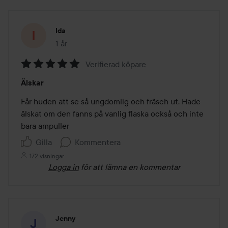
Ida
1 år
Inlägget skapades 1 år
Verifierad köpare
Betyg:
Älskar
5
av
Får huden att se så ungdomlig och fräsch ut. Hade 
5
älskat om den fanns på vanlig flaska också och inte 
bara ampuller
Gilla
Kommentera
172 visningar
Logga in
för att lämna en kommentar
Jenny