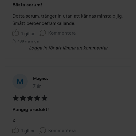
Betyg:
Bästa serum!
5
av
Detta serum, tränger in utan att kännas minsta oljig. 
5
Smått beroendeframkallande.
Kommentera
1 gillar
488 visningar
Logga in
för att lämna en kommentar
Magnus
7 år
Inlägget skapades 7 år
Betyg:
Pangig produkt!
5
av
X
5
Kommentera
1 gillar