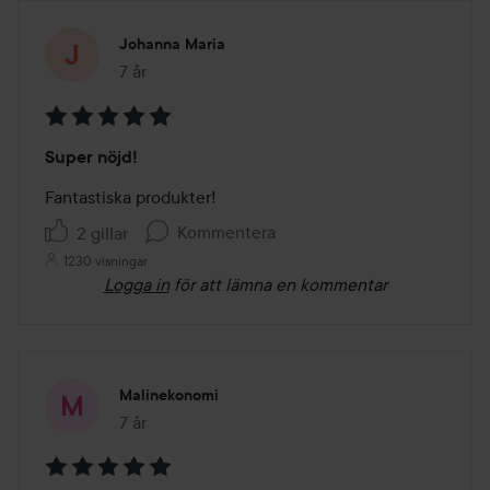
Johanna Maria
7 år
Inlägget skapades 7 år
Betyg:
Super nöjd!
5
av
Fantastiska produkter!
5
Kommentera
2 gillar
1230 visningar
Logga in
för att lämna en kommentar
Malinekonomi
7 år
Inlägget skapades 7 år