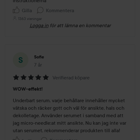
instruktionerna
Gilla
Kommentera
1363 visningar
Logga in
för att lämna en kommentar
Sofie
7 år
Inlägget skapades 7 år
Verifierad köpare
Betyg:
WOW-effekt!
5
av
Underbart serum, varje behållare innehåller mycket 
5
vätska och räcker gott och väl för ansikte, hals och 
dekolletage. Använder serumet i samband med att 
jag micro-needle:at mitt ansikte, Nu kan jag inte var 
utan serumet, rekommenderar produkten till alla! 