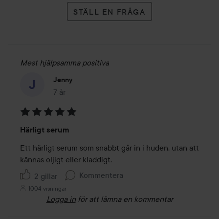
STÄLL EN FRÅGA
Mest hjälpsamma positiva
Jenny
7 år
Inlägget skapades 7 år
Betyg:
Härligt serum
5
av
Ett härligt serum som snabbt går in i huden, utan att 
5
kännas oljigt eller kladdigt.
Kommentera
2 gillar
1004 visningar
Logga in
för att lämna en kommentar