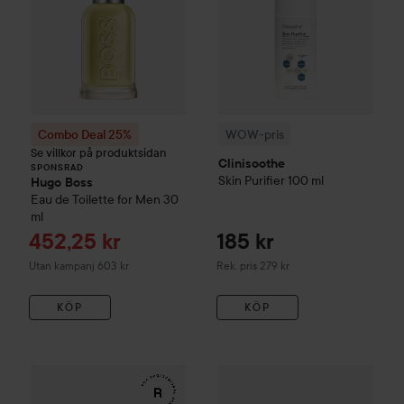
Combo Deal 25%
WOW-pris
Se villkor på produktsidan
Clinisoothe
SPONSRAD
Skin Purifier
100 ml
Hugo Boss
Eau de Toilette for Men
30
ml
Reapris
452,25 kr
185 kr
Rekommenderat pris 279 kr
Utan kampanj 603 kr
Rek. pris 279 kr
KÖP
KÖP
WOW-pris
RefectoCil
Eyelash & Eyebrow Tint
WOW-pris
Lumene
3 Natural Bro
CC
Color C