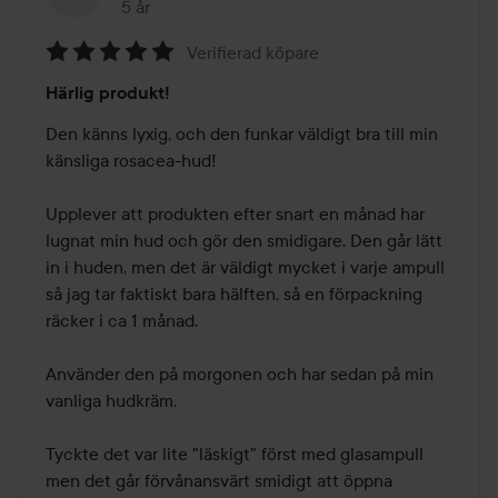
5 år
Inlägget skapades 5 år
Verifierad köpare
Betyg:
Härlig produkt!
5
av
Den känns lyxig, och den funkar väldigt bra till min 
5
känsliga rosacea-hud! 

Upplever att produkten efter snart en månad har 
lugnat min hud och gör den smidigare. Den går lätt 
in i huden, men det är väldigt mycket i varje ampull 
så jag tar faktiskt bara hälften, så en förpackning 
räcker i ca 1 månad. 

Använder den på morgonen och har sedan på min 
vanliga hudkräm. 

Tyckte det var lite "läskigt" först med glasampull 
men det går förvånansvärt smidigt att öppna 