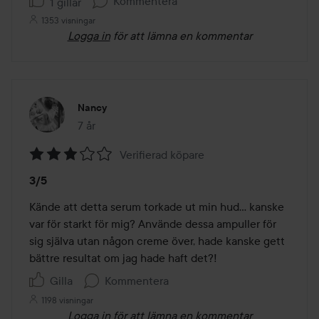
Kommentera
1 gillar
1353 visningar
Logga in
för att lämna en kommentar
Nancy
7 år
Inlägget skapades 7 år
Verifierad köpare
Betyg:
3/5
3
av
Kände att detta serum torkade ut min hud... kanske 
5
var för starkt för mig? Använde dessa ampuller för 
sig själva utan någon creme över, hade kanske gett 
bättre resultat om jag hade haft det?! 
Gilla
Kommentera
1198 visningar
Logga in
för att lämna en kommentar