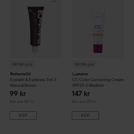
WOW-pris
WOW-pris
RefectoCil
Lumene
Eyelash & Eyebrow Tint
3
CC
Color Correcting Cream
Natural Brown
SPF20
2 Medium
99 kr
147 kr
Rekommenderat pris 140 kr
Rekommenderat pris 259 kr
Rek. pris 140 kr
Rek. pris 259 kr
KÖP
KÖP