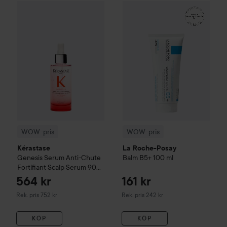
WOW-pris
Kérastase
Genesis
Serum Anti-Chute Fortifiant S
WOW-pris
La Roche-Posay
Ba
WOW-pris
WOW-pris
Kérastase
La Roche-Posay
Genesis
Serum Anti-Chute
Balm B5+
100 ml
Fortifiant Scalp Serum
90
ml
564 kr
161 kr
Rekommenderat pris 752 kr
Rekommenderat pris 242 kr
Rek. pris 752 kr
Rek. pris 242 kr
KÖP
KÖP