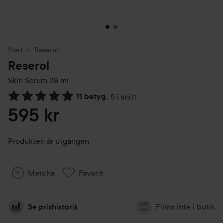
Start
Reserol
Reserol
Skin Serum
28 ml
11 betyg
,
5 i snitt
Hoppa till Betyg & kommentarer
595 kr
Produkten är utgången
Matcha
Favorit
Se prishistorik
Finns inte i butik