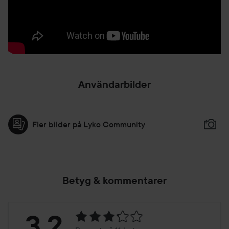
Användarbilder
Fler bilder på Lyko Community
Betyg & kommentarer
Betyg:
3.2