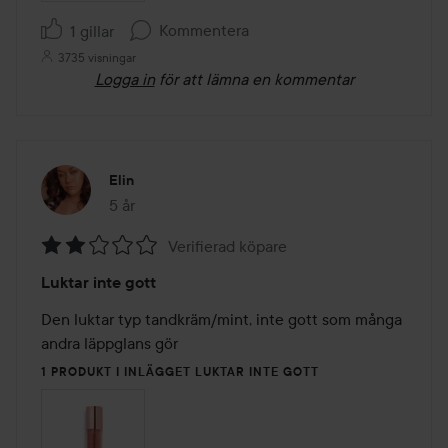
Kommentera
1 gillar
3735 visningar
Logga in
för att lämna en kommentar
Elin
5 år
Inlägget skapades 5 år
Verifierad köpare
Betyg:
Luktar inte gott
2
av
Den luktar typ tandkräm/mint, inte gott som många 
5
andra läppglans gör 
1 PRODUKT I INLÄGGET LUKTAR INTE GOTT