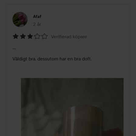
Afaf
2 år
Inlägget skapades 2 år
Verifierad köpare
Betyg:
...
3
av
Väldigt bra, dessutom har en bra doft. 
5