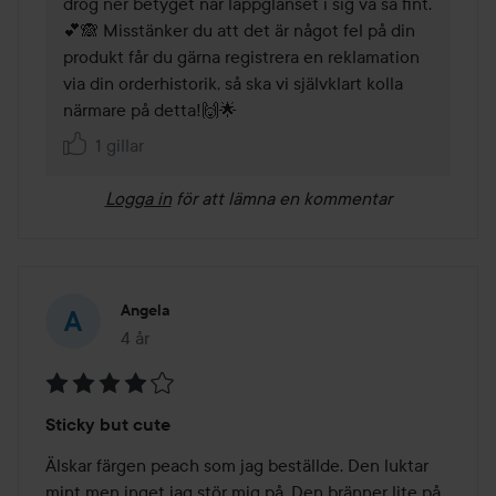
drog ner betyget när läppglanset i sig va så fint.
💕🙈 Misstänker du att det är något fel på din 
produkt får du gärna registrera en reklamation 
via din orderhistorik, så ska vi självklart kolla 
närmare på detta!🙌🌟 
1 gillar
Logga in
för att lämna en kommentar
Angela
4 år
Inlägget skapades 4 år
Betyg:
Sticky but cute
4
av
Älskar färgen peach som jag beställde. Den luktar 
5
mint men inget jag stör mig på. Den bränner lite på 