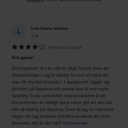
Lina Hanna Martina
3 år
Inlägget skapades 3 år
Verifierad köpare
Betyg:
Fint glans!
4
av
Detta glanset är i en såå fin färg! Tycker även att 
5
förpackningen i sig är väldigt fin och ett plus att 
man får mycket produkt i. Läppglanset lägger sig 
jättefint på läpparna och passar bra till min egna 
läppfärg. Enda nackdelen med produkten är att 
konsistensen är väldigt tjock vilket gör att den blir 
rätt så klibbig på läpparna. Dock är jag så nöjd med 
färgen att jag kommer fortsätta använda det trots 
formulan, det är det värt! 
#lykoreview