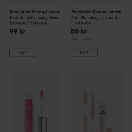
Revolution Beauty London
Revolution Beauty London
Pout Bomb Plumping Gloss
Pout Plumping Lip Liner
Doll
Espresso Cool Nude
Cool Nude
99 kr
55 kr
Rekommenderat pris 59 kr
Rek. pris 59 kr
KÖP
KÖP
essence
What The Fake! Plumping Lipgloss
102 Pink About I
Revolution Beauty London
Li