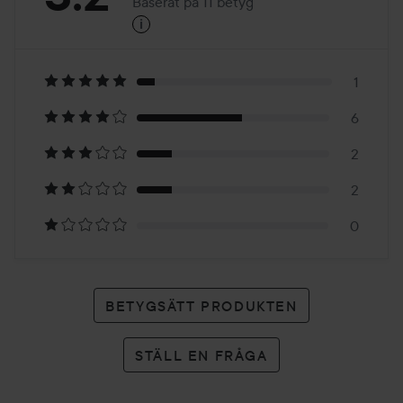
Baserat på 11 betyg
i
3.2
Baserat
på
1
6
11
2
betyg
2
0
BETYGSÄTT PRODUKTEN
STÄLL EN FRÅGA