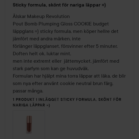
Betyg:
Sticky formula, skönt för nariga läppar =)
5
av
Älskar Makeup Revolution

5
Pout Bomb Plumping Gloss COOKIE budget 
läppglans =) sticky formula, men köper hellre det 
jämfört med andra märken, inte

förlänger läppglanset, försvinner efter 5 minuter. 
Doften helt ok, luktar mint,

men inte extremt eller  jättemycket, jämfört med 
stark parfym som kan ge huvudväk.

Formulan har hjälpt mina torra läppar att läka, de blir 
som nya efter använt cookie neutral brun färg,  
passar många. 
1 PRODUKT I INLÄGGET STICKY FORMULA, SKÖNT FÖR
NARIGA LÄPPAR =)