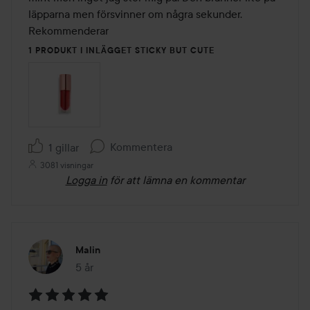
läpparna men försvinner om några sekunder. 
Rekommenderar 
1 PRODUKT I INLÄGGET STICKY BUT CUTE
Kommentera
1 gillar
3081 visningar
Logga in
för att lämna en kommentar
Malin
5 år
Inlägget skapades 5 år