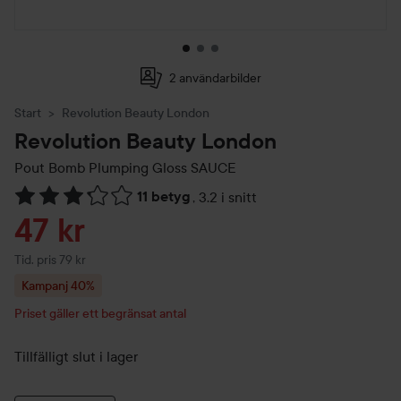
2 användarbilder
Start
Revolution Beauty London
Revolution Beauty London
Pout Bomb Plumping Gloss
SAUCE
11 betyg
,
3.2 i snitt
Hoppa till Betyg & kommentarer
Reapris
47 kr
Tidigare pris 79 kr
Tid. pris 79 kr
Kampanj 40%
Priset gäller ett begränsat antal
Tillfälligt slut i lager