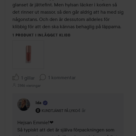
5
glanset är jättefint. Men hylsan läcker i korken så 
det rinner ut massor, så den går aldrig att ha med sig 
någonstans. Och den är dessutom alldeles för 
klibbig för att den ska kännas behaglig på läpparna. 
1 PRODUKT I INLÄGGET KLIBB
1 kommentar
1 gillar
3146 visningar
Ida
Användarens roll: Kundtjänst på Lyko.
4 år
Kommentaren lades 4 år
KUNDTJÄNST PÅ LYKO
Hejsan Emmie!❤ 

Så typiskt att det är själva förpackningen som 