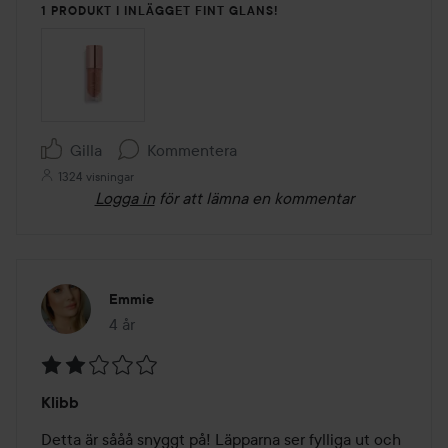
1 PRODUKT I INLÄGGET FINT GLANS!
Gilla
Kommentera
1324 visningar
Logga in
för att lämna en kommentar
Emmie
4 år
Inlägget skapades 4 år
Betyg:
Klibb
2
av
Detta är sååå snyggt på! Läpparna ser fylliga ut och 