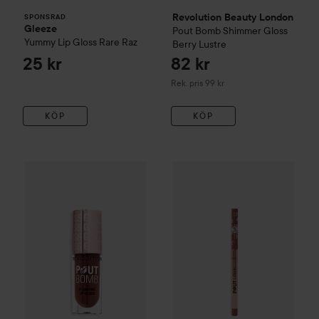
Revolution Beauty London
SPONSRAD
Gleeze
Pout Bomb Shimmer Gloss
Yummy Lip Gloss
Rare Raz
Berry Lustre
25 kr
82 kr
Rekommenderat pris 99 kr
Rek. pris 99 kr
KÖP
KÖP
Revolution Beauty London
Pout Bomb Plumping Gloss
Espr
Revolution Beauty London
Po