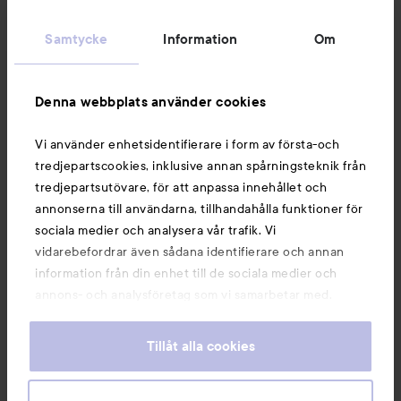
Kundservice
Samtycke
Information
Om
Information
Denna webbplats använder cookies
Du kanske också gillar
Vi använder enhetsidentifierare i form av första-och
tredjepartscookies, inklusive annan spårningsteknik från
tredjepartsutövare, för att anpassa innehållet och
annonserna till användarna, tillhandahålla funktioner för
sociala medier och analysera vår trafik. Vi
vidarebefordrar även sådana identifierare och annan
information från din enhet till de sociala medier och
annons- och analysföretag som vi samarbetar med.
Dessa kan i sin tur kombinera informationen med annan
information som du har tillhandahållit eller som de har
Tillåt alla cookies
samlat in när du har använt deras tjänster. Du godkänner
våra cookies vid fortsatt användande av vår webbplats.
Copyright 2026