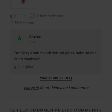
Gilla
2 kommentarer
3443 visningar
Andrea
3 år
Kommentaren lades 3 år
Det är typ min favoritdoft på gloss, haha så det 
är en smaksak! 
3 gillar
VISA ÄLDRE (1 TILL)
Logga in
för att lämna en kommentar
SE FLER OMDÖMEN PÅ LYKO COMMUNITY