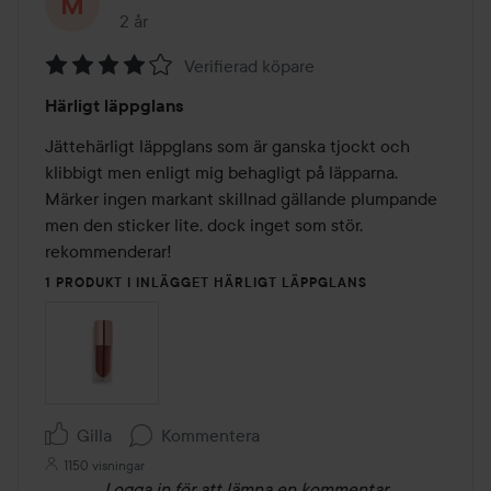
2 år
Inlägget skapades 2 år
Verifierad köpare
Betyg:
Härligt läppglans
4
av
Jättehärligt läppglans som är ganska tjockt och 
5
klibbigt men enligt mig behagligt på läpparna. 
Märker ingen markant skillnad gällande plumpande 
men den sticker lite, dock inget som stör, 
rekommenderar!
1 PRODUKT I INLÄGGET HÄRLIGT LÄPPGLANS
Gilla
Kommentera
1150 visningar
Logga in
för att lämna en kommentar