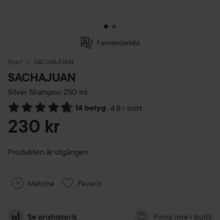
1 användarbild
Start
SACHAJUAN
SACHAJUAN
Silver Shampoo
250 ml
14 betyg
,
4.8 i snitt
Hoppa till Betyg & kommentarer
230 kr
Produkten är utgången
Matcha
Favorit
Se prishistorik
Finns inte i butik