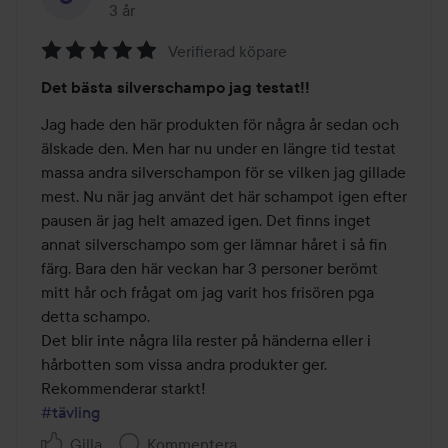
3 år
Inlägget skapades 3 år
Verifierad köpare
Betyg:
Det bästa silverschampo jag testat!!
5
av
Jag hade den här produkten för några år sedan och 
5
älskade den. Men har nu under en längre tid testat 
massa andra silverschampon för se vilken jag gillade 
mest. Nu när jag använt det här schampot igen efter  
pausen är jag helt amazed igen. Det finns inget 
annat silverschampo som ger lämnar håret i så fin 
färg. Bara den här veckan har 3 personer berömt 
mitt hår och frågat om jag varit hos frisören pga 
detta schampo. 

Det blir inte några lila rester på händerna eller i 
hårbotten som vissa andra produkter ger. 
#tävling
Gilla
Kommentera