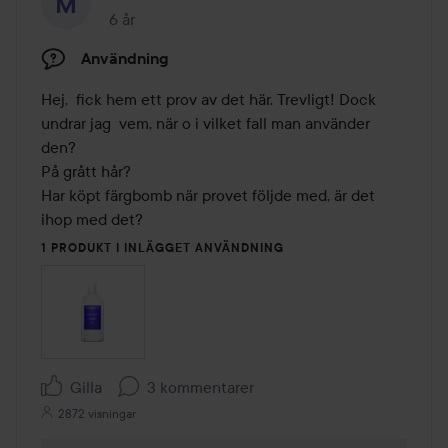
6 år
Inlägget skapades 6 år
Användning
Hej,  fick hem ett prov av det här. Trevligt! Dock 
undrar jag  vem, när o i vilket fall man använder 
den?

På grått hår?

Har köpt färgbomb när provet följde med, är det 
ihop med det?
1 PRODUKT I INLÄGGET ANVÄNDNING
Gilla
3 kommentarer
2872 visningar