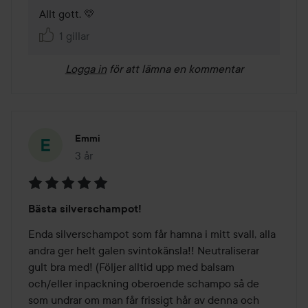
Allt gott. 💛
1 gillar
Logga in
för att lämna en kommentar
Emmi
3 år
Inlägget skapades 3 år
Betyg:
Bästa silverschampot!
5
av
Enda silverschampot som får hamna i mitt svall, alla 
5
andra ger helt galen svintokänsla!! Neutraliserar 
gult bra med! (Följer alltid upp med balsam 
och/eller inpackning oberoende schampo så de 
som undrar om man får frissigt hår av denna och 