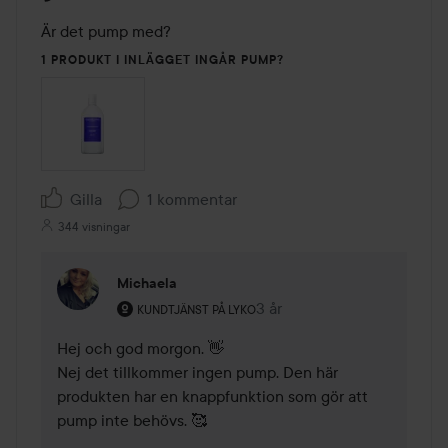
Är det pump med?
1 PRODUKT I INLÄGGET INGÅR PUMP?
Gilla
1 kommentar
344 visningar
Michaela
Användarens roll: Kundtjänst på Lyko.
3 år
Kommentaren lades 3 år
KUNDTJÄNST PÅ LYKO
Hej och god morgon. 👋

Nej det tillkommer ingen pump. Den här 
produkten har en knappfunktion som gör att 
pump inte behövs. 🥰
