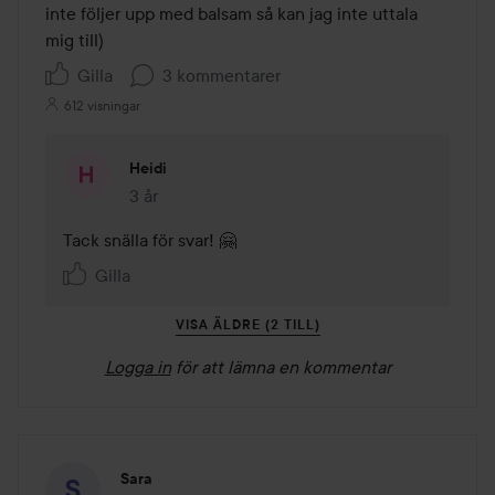
inte följer upp med balsam så kan jag inte uttala 
mig till)
Gilla
3 kommentarer
612 visningar
Heidi
3 år
Kommentaren lades 3 år
Tack snälla för svar! 🤗
Gilla
VISA ÄLDRE (2 TILL)
Logga in
för att lämna en kommentar
Sara