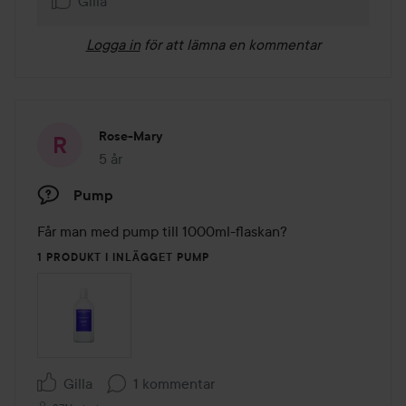
Gilla
Logga in
för att lämna en kommentar
Rose-Mary
5 år
Inlägget skapades 5 år
Pump
Får man med pump till 1000ml-flaskan?
1 PRODUKT I INLÄGGET PUMP
Gilla
1 kommentar