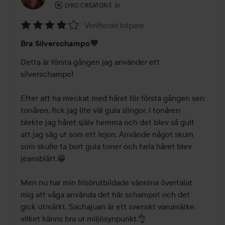
Användarens roll: Lyko Creator.
4 år
Inlägget skapades 4 år
LYKO CREATOR
Verifierad köpare
Betyg:
Bra Silverschampo💜
4
av
Detta är första gången jag använder ett 
5
silverschampo!

Efter att ha meckat med håret för första gången sen 
tonåren, fick jag lite väl gula slingor. I tonåren 
blekte jag håret själv hemma och det blev så gult 
att jag såg ut som ett lejon. Använde något skum 
som skulle ta bort gula toner och hela håret blev 
jeansblått.😁

Men nu har min frisörutbildade vännina övertalat 
mig att våga använda det här schampot och det 
gick utmärkt. Sachajuan är ett svenskt varumärke, 
vilket känns bra ur miljösynpunkt.👌
