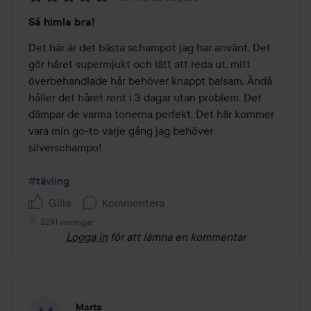
Betyg:
Så himla bra!
5
av
Det här är det bästa schampot jag har använt. Det 
5
gör håret supermjukt och lätt att reda ut, mitt 
överbehandlade hår behöver knappt balsam. Ändå 
håller det håret rent i 3 dagar utan problem. Det 
dämpar de varma tonerna perfekt. Det här kommer 
vara min go-to varje gång jag behöver 
silverschampo!

#tävling
Gilla
Kommentera
3291 visningar
Logga in
för att lämna en kommentar
Marta