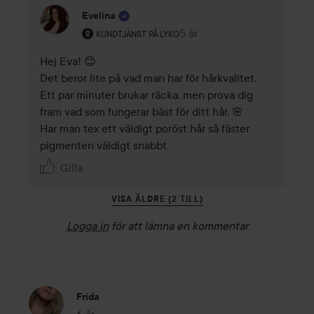
Evelina
Användarens roll: Kundtjänst på Lyko.
5 år
Kommentaren lades 5 år
KUNDTJÄNST PÅ LYKO
Hej Eva! 😊

Det beror lite på vad man har för hårkvalitet. 

Ett par minuter brukar räcka, men prova dig 
fram vad som fungerar bäst för ditt hår. 🌸

Har man tex ett väldigt poröst hår så fäster 
pigmenten väldigt snabbt. 
Gilla
VISA ÄLDRE (2 TILL)
Logga in
för att lämna en kommentar
Frida