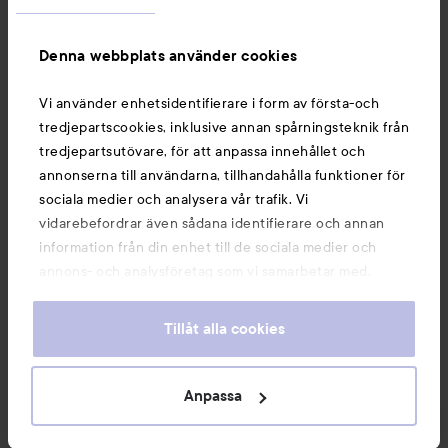
Information
Denna webbplats använder cookies
Du kanske också gillar
Vi använder enhetsidentifierare i form av första-och
tredjepartscookies, inklusive annan spårningsteknik från
tredjepartsutövare, för att anpassa innehållet och
annonserna till användarna, tillhandahålla funktioner för
sociala medier och analysera vår trafik. Vi
vidarebefordrar även sådana identifierare och annan
information från din enhet till de sociala medier och
annons- och analysföretag som vi samarbetar med.
Dessa kan i sin tur kombinera informationen med annan
information som du har tillhandahållit eller som de har
Tillåt alla cookies
samlat in när du har använt deras tjänster. Du godkänner
våra cookies vid fortsatt användande av vår webbplats.
Copyright 2026
För information om hur du kan ändra inställningarna för
Anpassa
E-handel av Avensia
cookies, se vår
Cookie Policy