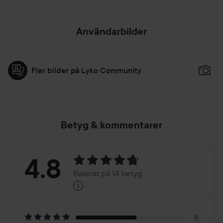
Användarbilder
Fler bilder på Lyko Community
Betyg & kommentarer
Betyg:
4.8
Baserat på 14 betyg
i
4.8
Baserat
8