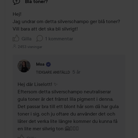
Blå toner?
Hej!

Jag undrar om detta silverschampo ger blå toner? 
Vill bara att det ska bli silvrigt!
Gilla
1 kommentar
2453 visningar
Moa
Användarens roll: Tidigare anställd.
5 år
Kommentaren lades 5 år
TIDIGARE ANSTÄLLD
Hej där Liselott! ✨ 

Eftersom detta silverschampo neutraliserar 
gula toner är det främst lila pigment i denna. 
Det passar bra till ett blont hår som då har gula 
toner i sig, och ju oftare du använder det och 
låter det verka lite längre kommer du kunna få 
en lite mer silvrig ton 🤗💆🏼‍♀️ 