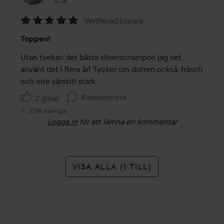
6 år
Inlägget skapades 6 år
Verifierad köpare
Betyg:
Toppen!
5
av
Utan tvekan det bästa silverschampoo jag vet, 
5
använt det i flera år! Tycker om doften också, fräsch 
och inte särskilt stark.
Kommentera
2 gillar
5134 visningar
Logga in
för att lämna en kommentar
VISA ALLA (1 TILL)