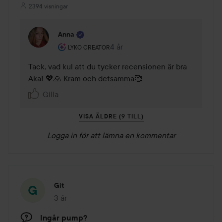
2394 visningar
Anna
Användarens roll: Lyko Creator.
4 år
Kommentaren lades 4 år
LYKO CREATOR
Tack, vad kul att du tycker recensionen är bra 
Aka! 💖🙏 Kram och detsamma🥰
Gilla
VISA ÄLDRE (9 TILL)
Logga in
för att lämna en kommentar
Git
3 år
Inlägget skapades 3 år
Ingår pump?