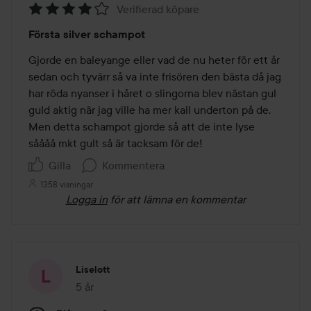
Verifierad köpare
Betyg:
Första silver schampot
4
av
Gjorde en baleyange eller vad de nu heter för ett år 
5
sedan och tyvärr så va inte frisören den bästa då jag 
har röda nyanser i håret o slingorna blev nästan gul 
guld aktig när jag ville ha mer kall underton på de. 
Men detta schampot gjorde så att de inte lyse 
såååå mkt gult så är tacksam för de! 
Gilla
Kommentera
1358 visningar
Logga in
för att lämna en kommentar
Liselott
5 år
Inlägget skapades 5 år