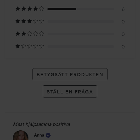
på
6
14
0
betyg
0
0
BETYGSÄTT PRODUKTEN
STÄLL EN FRÅGA
Mest hjälpsamma positiva
Anna