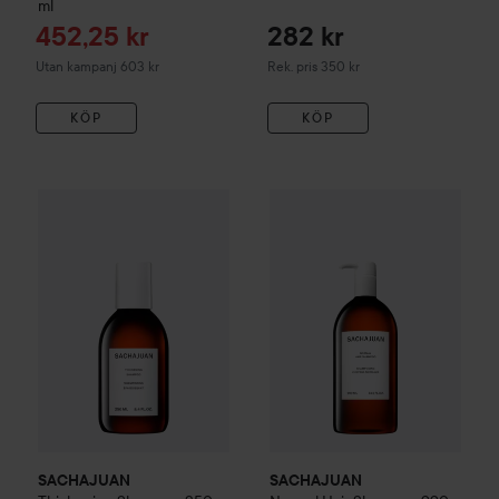
ml
Reapris
452,25 kr
282 kr
Rekommenderat pris 350 kr
Utan kampanj 603 kr
Rek. pris 350 kr
KÖP
KÖP
263 kr
SACHAJUAN
Thickening Shampoo
SACHAJUAN
250 ml
Normal Hair Sh
Rekommenderat pris 320 kr
SACHAJUAN
SACHAJUAN