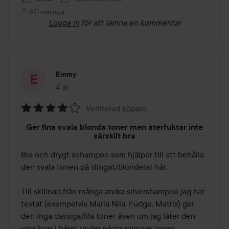
651 visningar
Logga in
för att lämna en kommentar
Emmy
4 år
Inlägget skapades 4 år
Verifierad köpare
Betyg:
Ger fina svala blonda toner men återfuktar inte
4
särskilt bra
av
Bra och drygt schampoo som hjälper till att behålla 
5
den svala tonen på slingat/blonderat hår.

Till skillnad från många andra silvershampoo jag har 
testat (exempelvis Maria Nila, Fudge, Matrix) ger 
den inga dassiga/lila toner även om jag låter den 
vara kvar i håret under några minuter innan 