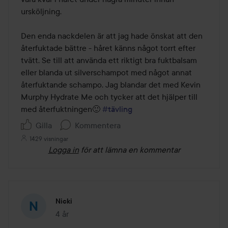
ursköljning.

Den enda nackdelen är att jag hade önskat att den 
återfuktade bättre - håret känns något torrt efter 
tvätt. Se till att använda ett riktigt bra fuktbalsam 
eller blanda ut silverschampot med något annat 
återfuktande schampo. Jag blandar det med Kevin 
Murphy Hydrate Me och tycker att det hjälper till 
med återfuktningen🙂 
#tävling
Gilla
Kommentera
1429 visningar
Logga in
för att lämna en kommentar
Nicki
4 år
Inlägget skapades 4 år