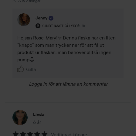
2716 visningar
Jenny
Användarens roll: Kundtjänst på Lyko.
5 år
Kommentaren lades 5 år
KUNDTJÄNST PÅ LYKO
Hejsan Rose-Mary!✨ Denna flaska har en liten 
"knapp" som man trycker ner för att få ut 
produkt ur flaskan, man behöver alltså ingen 
pump🤗
Gilla
Logga in
för att lämna en kommentar
Linda
6 år
Inlägget skapades 6 år
Verifierad köpare