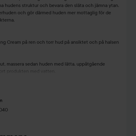
fina hudens struktur och bevara den släta och jämna ytan.
verhuden och gör därmed huden mer mottaglig för de
kterna.
fing Cream på ren och torr hud på ansiktet och på halsen
nut, massera sedan huden med lätta, uppåtgående
 bort produkten med vatten.
 i veckan om du har fet hud eller blandhud, och 1–2
rmal eller torr hud.
m
0040