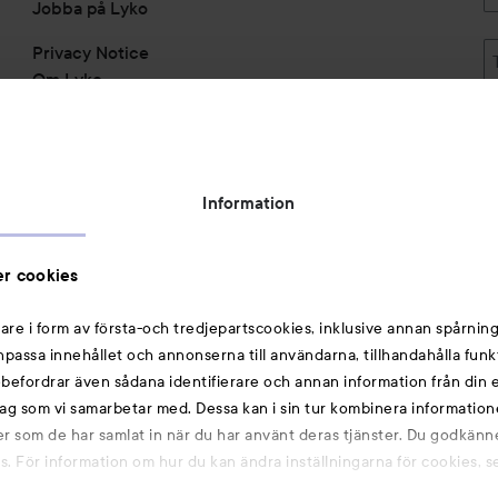
Jobba på Lyko
Privacy Notice
Om Lyko
Tillgänglighetsredogörelse
Topplista
Rabattkoder
Information
Michael Edwards Fragrances of the World
Cookie Consent
r cookies
Privacy Notice for Suppliers and other Business
Partners
are i form av första-och tredjepartscookies, inklusive annan spårning
anpassa innehållet och annonserna till användarna, tillhandahålla funk
Du kanske också gillar
rebefordrar även sådana identifierare och annan information från din e
ag som vi samarbetar med. Dessa kan i sin tur kombinera informatio
ler som de har samlat in när du har använt deras tjänster. Du godkänne
Smink
 För information om hur du kan ändra inställningarna för cookies, s
Hårnålar