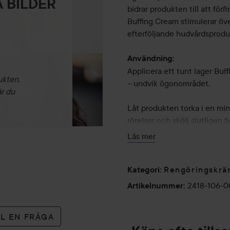
 BILDER
bidrar produkten till att för
Buffing Cream stimulerar ö
efterföljande hudvårdsprodu
Användning:
Applicera ett tunt lager Buf
ukten.
– undvik ögonområdet.
är du
Låt produkten torka i en mi
rörelser och skölj slutligen
Läs mer
Använd produkten 2–3 gånger
gånger i veckan om du har no
Rengöringskrä
Kategori
:
40 ml
2418-106-
Artikelnummer
:
LL EN FRÅGA