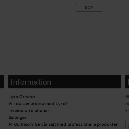
KÖP
Information
Lyko Creator
B
Vill du samarbeta med Lyko?
o
Investerarrelationer
k
Salonger
Är du frisör? Se vår sajt med professionella produkter