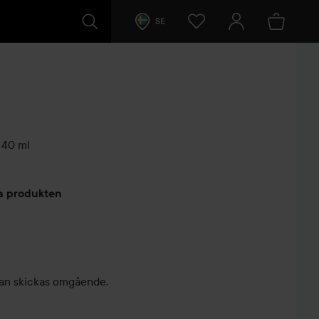
SE
40 ml
arer
ta produkten
, kan skickas omgående.