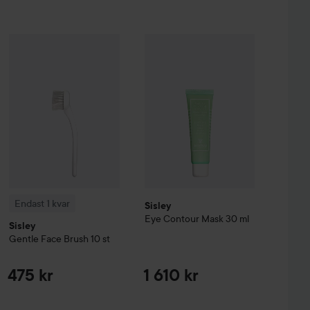
anic Beauty
Endast 1 kvar
BioCleanse
Sisley
Gentle Face Brush
3in1 Foam Cleanser
Sisley
Eye Contour Mask
10 st
150 ml
30 ml
475 kr
199 kr
1 61
Endast 1 kvar
Sisley
Eye Contour Mask
30 ml
Sisley
Gentle Face Brush
10 st
475 kr
1 610 kr