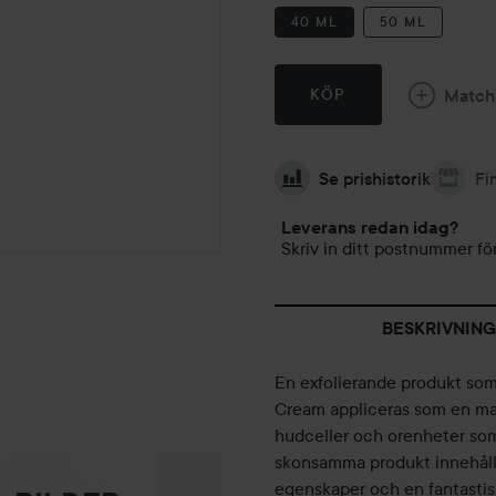
40 ML
50 ML
Match
KÖP
Se prishistorik
Fi
Leverans redan idag?
Skriv in ditt postnummer för
BESKRIVNING
En exfolierande produkt som
Cream appliceras som en mask
hudceller och orenheter som 
skonsamma produkt innehåll
egenskaper och en fantastis