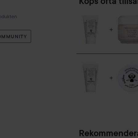
Köps ofta till
rodukten
OMMUNITY
Rekommendera