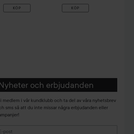
KÖP
KÖP
Nyheter och erbjudanden
li medlem i vår kundklubb och ta del av våra nyhetsbrev
ch sms så att du inte missar några erbjudanden eller
ampanjer!
E-post