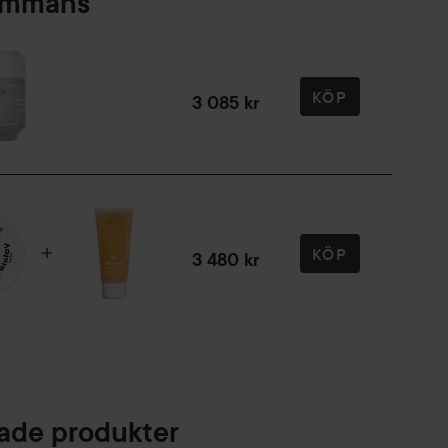
sammans
KÖP
3 085 kr
KÖP
3 480 kr
de produkter