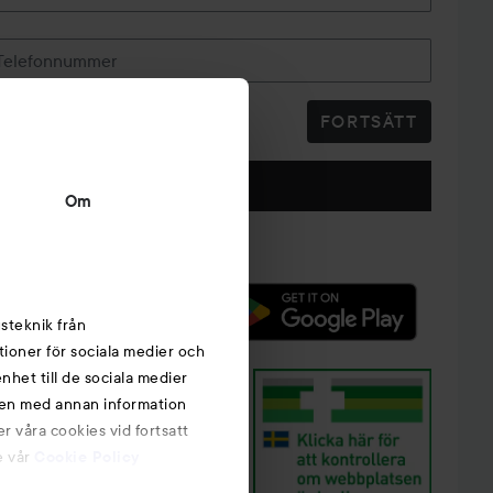
Telefonnummer
FORTSÄTT
Följ oss
Om
steknik från
tioner för sociala medier och
nhet till de sociala medier
nen med annan information
r våra cookies vid fortsatt
e vår
Cookie Policy