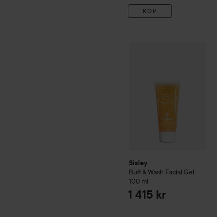
KÖP
Sisley
Buff & Wash Facial G
Sisley
Buff & Wash Facial Gel
100 ml
1 415 kr