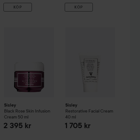
KÖP
KÖP
el
Sisley
100 ml
Black Rose
Skin Infusion Cream
Sisley
Restorative
50 ml
Facial Cream
40 
1 415 kr
2 395 kr
Sisley
Sisley
Black Rose
Skin Infusion
Restorative
Facial Cream
Cream
50 ml
40 ml
2 395 kr
1 705 kr