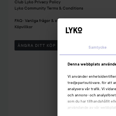
Club Lyko Privacy Policy
Lyko Community Terms & Conditions
FAQ- Vanliga frågor & svar
Köpvillkor
ÅNGRA DITT KÖP
Samtycke
Denna webbplats använde
Vi använder enhetsidentifier
tredjepartsutövare, för att 
analysera vår trafik. Vi vida
och annons- och analysföret
som du har tillhandahållit el
användande av vår webbplats.