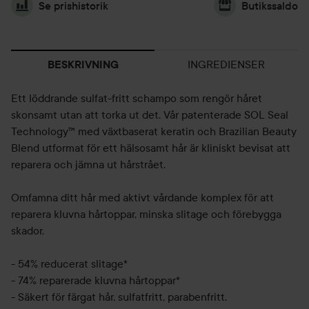
Se prishistorik
Butikssaldo
INGREDIENSER
BESKRIVNING
Ett löddrande sulfat-fritt schampo som rengör håret
skonsamt utan att torka ut det. Vår patenterade SOL Seal
Technology™ med växtbaserat keratin och Brazilian Beauty
Blend utformat för ett hälsosamt hår är kliniskt bevisat att
reparera och jämna ut hårstrået.
Omfamna ditt hår med aktivt vårdande komplex för att
reparera kluvna hårtoppar, minska slitage och förebygga
skador.
- 54% reducerat slitage*
- 74% reparerade kluvna hårtoppar*
- Säkert för färgat hår, sulfatfritt, parabenfritt.