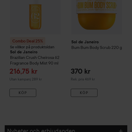
Combo Deal 25%
Sol de Janeiro
Se villkor på produktsidan
Bum Bum Body Scrub
220 g
Sol de Janeiro
Brazilian Crush Cheirosa 62
Fragrance Body Mist
90 ml
Reapris
216,75 kr
370 kr
Rekommenderat pris 469 kr
Utan kampanj 289 kr
Rek. pris 469 kr
KÖP
KÖP
Nyheter och erbjudanden