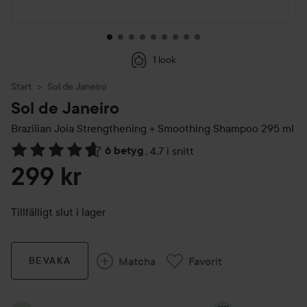
1 look
Start
Sol de Janeiro
Sol de Janeiro
Brazilian Joia Strengthening + Smoothing Shampoo
295 ml
6 betyg
,
4.7 i snitt
Hoppa till Betyg & kommentarer
299 kr
Tillfälligt slut i lager
Matcha
Favorit
BEVAKA