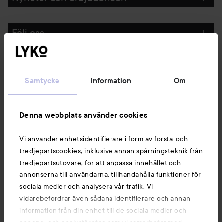
Följ oss
Kundservice
Samtycke
Information
Om
Information
Denna webbplats använder cookies
Du kanske också gillar
Vi använder enhetsidentifierare i form av första-och
tredjepartscookies, inklusive annan spårningsteknik från
tredjepartsutövare, för att anpassa innehållet och
annonserna till användarna, tillhandahålla funktioner för
sociala medier och analysera vår trafik. Vi
vidarebefordrar även sådana identifierare och annan
information från din enhet till de sociala medier och