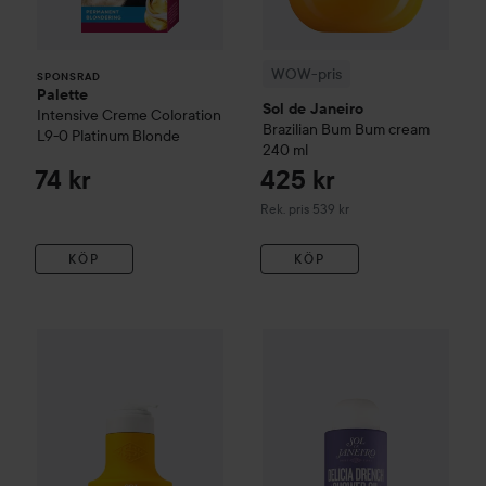
WOW-pris
SPONSRAD
Palette
Sol de Janeiro
Intensive Creme Coloration
Brazilian Bum Bum cream
L9-0 Platinum Blonde
240 ml
74 kr
425 kr
Rekommenderat pris 539 kr
Rek. pris 539 kr
KÖP
KÖP
280 kr
WOW-pris
Sol de Janeiro
Body Badalada
Sol de Janeiro
400 ml
Delicia Drench
Rekommenderat pris 349 