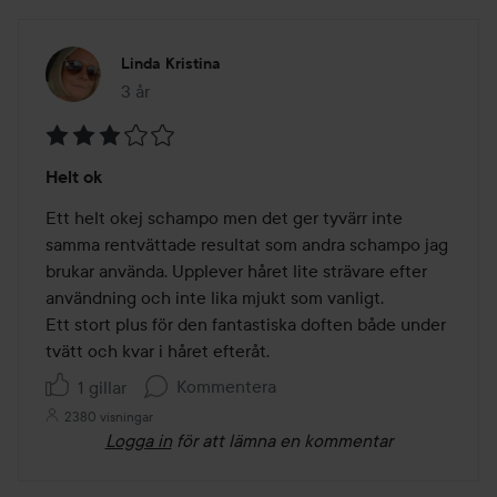
Linda Kristina
3 år
Inlägget skapades 3 år
Betyg:
Helt ok
3
av
Ett helt okej schampo men det ger tyvärr inte 
5
samma rentvättade resultat som andra schampo jag 
brukar använda. Upplever håret lite strävare efter 
användning och inte lika mjukt som vanligt.

Ett stort plus för den fantastiska doften både under 
tvätt och kvar i håret efteråt.
Kommentera
1 gillar
2380 visningar
Logga in
för att lämna en kommentar