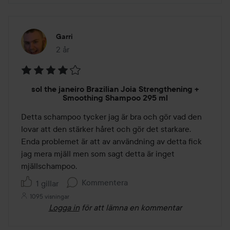
Garri
2 år
Inlägget skapades 2 år
Betyg:
sol the janeiro Brazilian Joia Strengthening +
4
Smoothing Shampoo 295 ml
av
Detta schampoo tycker jag är bra och gör vad den 
5
lovar att den stärker håret och gör det starkare. 
Enda problemet är att av användning av detta fick 
jag mera mjäll men som sagt detta är inget 
mjällschampoo.
Kommentera
1 gillar
1095 visningar
Logga in
för att lämna en kommentar