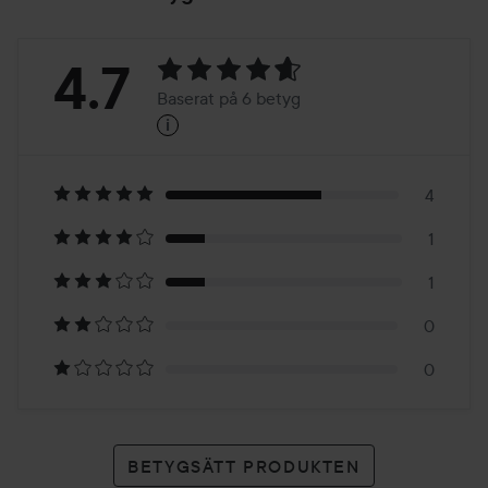
Betyg:
4.7
Baserat på 6 betyg
i
4.7
Baserat
på
4
1
6
1
betyg
0
0
BETYGSÄTT PRODUKTEN