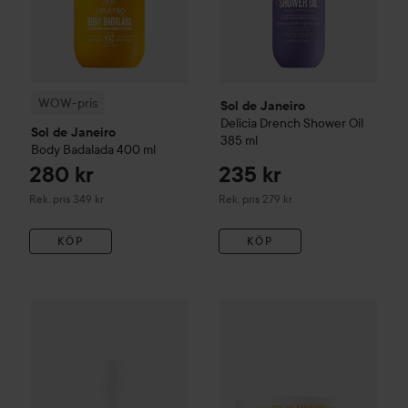
WOW-pris
Sol de Janeiro
Delicia Drench Shower Oil
Sol de Janeiro
385 ml
Body Badalada
400 ml
280 kr
235 kr
Rekommenderat pris 349 kr
Rekommenderat pris 279 kr
Rek. pris 349 kr
Rek. pris 279 kr
KÖP
KÖP
Sol de Janeiro
Bum Bum Body
Combo Deal 25%
Sol de Janeiro
Brazilian Crush Cheirosa 62