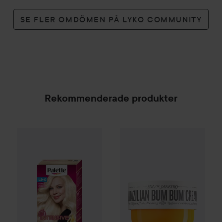
SE FLER OMDÖMEN PÅ LYKO COMMUNITY
Rekommenderade produkter
Palette
Intensive Creme Coloration
L9-0 Platinum 
WOW-pris
Sol de Janeiro
Braz
SPONSRAD