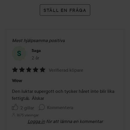
STÄLL EN FRÅGA
Mest hjälpsamma positiva
Saga
2 år
Inlägget skapades 2 år
Verifierad köpare
Betyg:
Wow
5
av
Den luktar supergott och tycker håret inte blir lika 
5
fettigt🙏  Älskar
Kommentera
2 gillar
1675 visningar
Logga in
för att lämna en kommentar