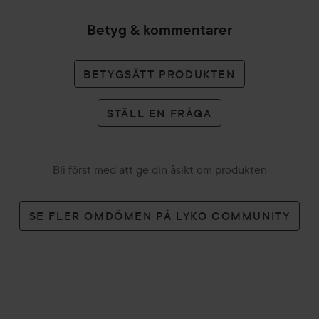
huden blir slapp.
Betyg & kommentarer
Behandlingsperiod
Vi rekommenderar en behandlingsperiod om fem dagar i
BETYGSÄTT PRODUKTEN
sträck med lika långt uppehåll, så huden hinner vila och
återhämta sig. När huden återhämtat sig fortsätter du med
STÄLL EN FRÅGA
en ny behandlingscykel. Fortsätt på detta sätt, fem dagars
behandling och fem dagars vila, under två månader. Vi
rekommenderar att du startar en ny behandlingsperiod
med ett nytt nålhuvud med vassa nålar, så man inte skadar
Bli först med att ge din åsikt om produkten
huden och för att få maximalt resultat.
SE FLER OMDÖMEN PÅ LYKO COMMUNITY
En välmående hud
Det primära syftet med Face – Microneedling Home
Treatment är att behandla acneärr, reducera rynkor, fina
linjer och få en omedelbar glow men du kommer även att
uppleva både en jämnare hud och en mer balanserad
hudton. Efter denna behandling upplever många att