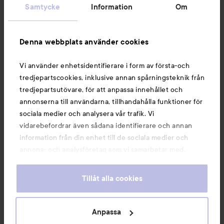
Samtycke
Information
Om
Information
Denna webbplats använder cookies
Du kanske också gillar
Vi använder enhetsidentifierare i form av första-och
tredjepartscookies, inklusive annan spårningsteknik från
tredjepartsutövare, för att anpassa innehållet och
annonserna till användarna, tillhandahålla funktioner för
sociala medier och analysera vår trafik. Vi
vidarebefordrar även sådana identifierare och annan
information från din enhet till de sociala medier och
annons- och analysföretag som vi samarbetar med.
Dessa kan i sin tur kombinera informationen med annan
information som du har tillhandahållit eller som de har
Tillåt alla cookies
samlat in när du har använt deras tjänster. Du godkänner
våra cookies vid fortsatt användande av vår webbplats.
Copyright 2026
För information om hur du kan ändra inställningarna för
Anpassa
E-handel av Avensia
cookies, se vår
Cookie Policy