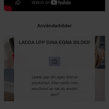
japanskt kirurgiskt stål. När nålarna rullas över huden
simuleras en skada i huden. Detta gör att kroppens
naturliga läkeprocess startar, hudens produktion av
kollagen och elastin stimuleras och nya friska hudceller
Användarbilder
skapas.
Behandlingen bidrar även till
LADDA UPP DINA EGNA BILDER
Slätare hud
Bättre elasticitet
Balanserad hudton
Ökad absorbering
Efter mikronålsbehandlingen ska en riklig mängd Face
Serum appliceras. Serumet absorberas 300% mer tack vare
Ladda upp din egen bild av
alla mikrohål i huden skapat av Skin Roller. Serumet består
produkten. Eller varför inte
av en högkoncentrerad, lätt och silkeslen formula med fem
resultatet av när du använt
hyaluronsyror och fem peptidkomplex. Den höga
den?
koncentrationen av dessa effektiva ingredienser med anti
age-egenskaper främjar en intensiv återuppbyggnad av
huden genom att bevara elasticiteten och motverka att