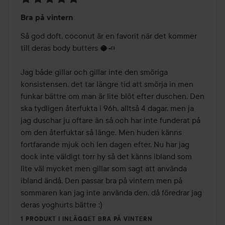
Betyg:
Bra på vintern
5
av
Så god doft, coconut är en favorit när det kommer 
5
till deras body butters 🥥🧈

Jag både gillar och gillar inte den smöriga 
konsistensen, det tar längre tid att smörja in men 
funkar bättre om man är lite blöt efter duschen. Den 
ska tydligen återfukta i 96h, alltså 4 dagar, men ja 
jag duschar ju oftare än så och har inte funderat på 
om den återfuktar så länge. Men huden känns 
fortfarande mjuk och len dagen efter. Nu har jag 
dock inte väldigt torr hy så det känns ibland som 
lite väl mycket men gillar som sagt att använda 
ibland ändå. Den passar bra på vintern men på 
sommaren kan jag inte använda den, då föredrar jag 
deras yoghurts bättre :)
1 PRODUKT I INLÄGGET BRA PÅ VINTERN