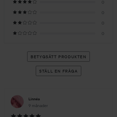
0
2
0
betyg
0
0
BETYGSÄTT PRODUKTEN
STÄLL EN FRÅGA
Linnéa
9 månader
Inlägget skapades 9 månader