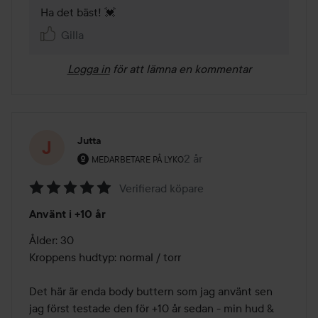
Ha det bäst! 💓
Gilla
Logga in
för att lämna en kommentar
Jutta
Användarens roll: Medarbetare på Lyko.
2 år
Inlägget skapades 2 år
MEDARBETARE PÅ LYKO
Verifierad köpare
Betyg:
Använt i +10 år
5
av
Ålder: 30

5
Kroppens hudtyp: normal / torr

Det här är enda body buttern som jag använt sen 
jag först testade den för +10 år sedan - min hud & 