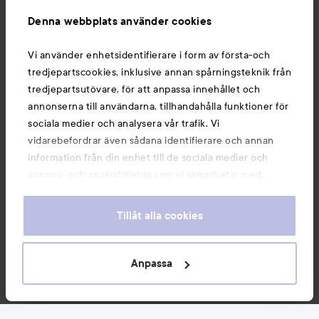
Information
Denna webbplats använder cookies
Du kanske också gillar
Vi använder enhetsidentifierare i form av första-och
tredjepartscookies, inklusive annan spårningsteknik från
tredjepartsutövare, för att anpassa innehållet och
annonserna till användarna, tillhandahålla funktioner för
sociala medier och analysera vår trafik. Vi
vidarebefordrar även sådana identifierare och annan
information från din enhet till de sociala medier och
annons- och analysföretag som vi samarbetar med.
Dessa kan i sin tur kombinera informationen med annan
information som du har tillhandahållit eller som de har
Tillåt alla cookies
samlat in när du har använt deras tjänster. Du godkänner
våra cookies vid fortsatt användande av vår webbplats.
Copyright 2026
För information om hur du kan ändra inställningarna för
Anpassa
E-handel av Avensia
cookies, se vår
Cookie Policy