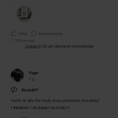
Gilla
Kommentera
1287 visningar
Logga in
för att lämna en kommentar
Viggo
1 år
Inlägget skapades 1 år
Slutsålt?
Varför är alla the body shop produkter slutsålda?
1 PRODUKT I INLÄGGET SLUTSÅLT?