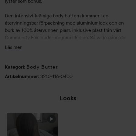
lyster som bonus.
Den intensivt krämiga body buttern kommer i en
återvinningsbar förpackning med aluminiumlock och en
burk av 100% återvunnen plast, inklusive plast från vårt
Community Fair Trade-program i Indien. Så varje gång du
älskar din kropp, visar du samtidigt kärlek till planeten.
Läs mer
Applicera vår icke-klibbiga, icke-feta fuktkräm sparsmakat
eller generöst.
Body Butter
Kategori
:
Helt ärligt – det har aldrig känts så bra att älska sig själv.
3210-116-0400
Artikelnummer
:
Användning:
1. Torka huden med handduk efter exfoliering och
Looks
rengöring.
2. Ta en klick Body Butter.
3. Smörj in mycket torr hud – sparsamt eller generöst.
4. Ge torra partier som knän, armbågar och fötter lite extra
omtanke.