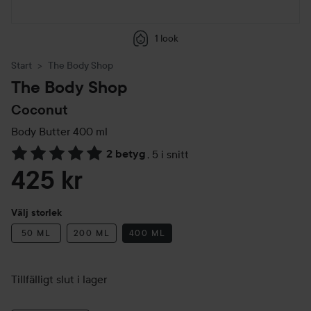
1 look
Start
The Body Shop
The Body Shop
Coconut
Body Butter
400 ml
2 betyg
,
5 i snitt
Hoppa till Betyg & kommentarer
425 kr
Välj storlek
50 ML
200 ML
400 ML
Tillfälligt slut i lager