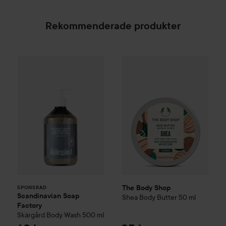
Rekommenderade produkter
Scandinavian Soap Factory
The Body Shop
Skärgård
Body Wash
Shea
Body But
500
SPONSRAD
The Body Shop
SPONSRAD
Scandinavian Soap
Shea
Body Butter
50 ml
Factory
Skärgård
Body Wash
500 ml