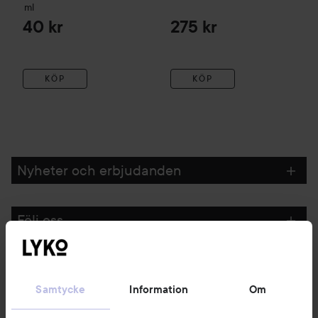
ml
40 kr
275 kr
KÖP
KÖP
Nyheter och erbjudanden
Följ oss
Kundservice
Samtycke
Information
Om