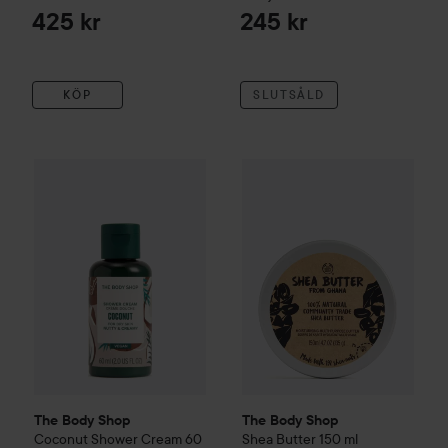
425 kr
245 kr
KÖP
SLUTSÅLD
The Body Shop
Coconut
Shower Cream
The Body Shop
60 ml
Shea
Butter
15
40 kr
The Body Shop
The Body Shop
Coconut
Shower Cream
60
Shea
Butter
150 ml