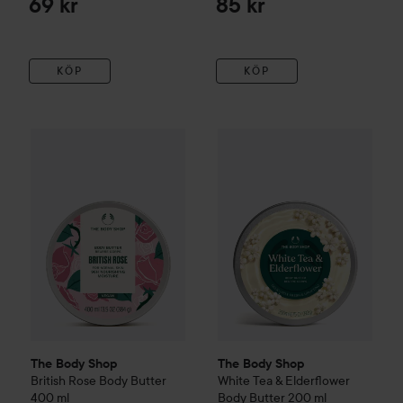
69 kr
85 kr
KÖP
KÖP
The Body Shop
British Rose
Body Butter
The Body Shop
400 ml
White Tea & E
425 kr
The Body Shop
The Body Shop
British Rose
Body Butter
White Tea & Elderflower
400 ml
Body Butter
200 ml