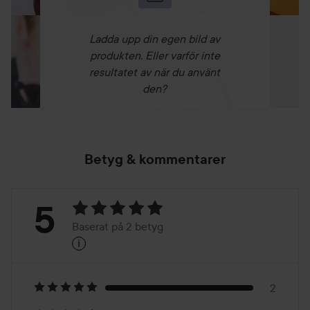
Ladda upp din egen bild av
produkten. Eller varför inte
resultatet av när du använt
den?
Betyg & kommentarer
Betyg:
5
Baserat på 2 betyg
i
5
Baserat
på
2