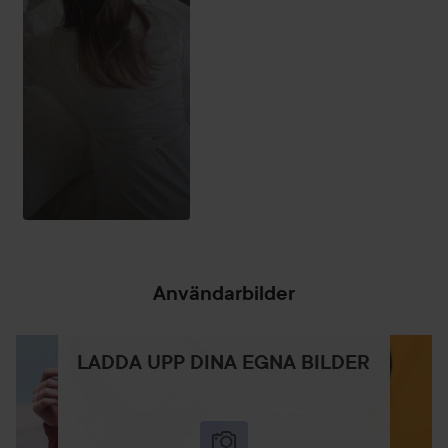
5. Låt den sjunka in i några minuter innan du klär på dig.
6. Känn dig återfuktad, slät och mjuk.
7. Älska och vårda din hud en gång om dagen.
400 ml
Användarbilder
LADDA UPP DINA EGNA BILDER