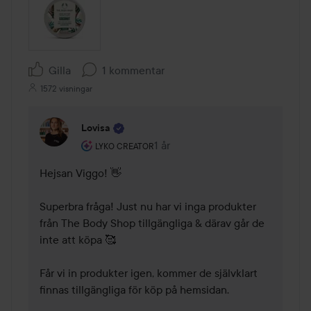
Gilla
1 kommentar
1572 visningar
Lovisa
Användarens roll: Lyko Creator.
1 år
Kommentaren lades 1 år
LYKO CREATOR
Hejsan Viggo! 👋 

Superbra fråga! Just nu har vi inga produkter 
från The Body Shop tillgängliga & därav går de 
inte att köpa 🥰 

Får vi in produkter igen, kommer de självklart 
finnas tillgängliga för köp på hemsidan. 
