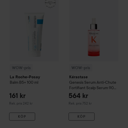
Rekommenderat pris 242 kr
WOW-pris
WOW-pris
La Roche-Posay
Kérastase
Balm B5+
100 ml
Genesis
Serum Anti-Chute
Fortifiant Scalp Serum
90
ml
161 kr
564 kr
Rekommenderat pris 242 kr
Rekommenderat pris 752 kr
Rek. pris 242 kr
Rek. pris 752 kr
KÖP
KÖP