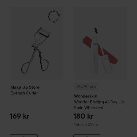
Make Up Store
Eyelash Curler
169 kr
WOW-pris
Wonderskin
Wonder 
WOW-pris
Make Up Store
Eyelash Curler
Wonderskin
Wonder Blading All Day Lip
Stain
Whimsical
169 kr
180 kr
Rekommenderat pris 259 kr
Rek. pris 259 kr