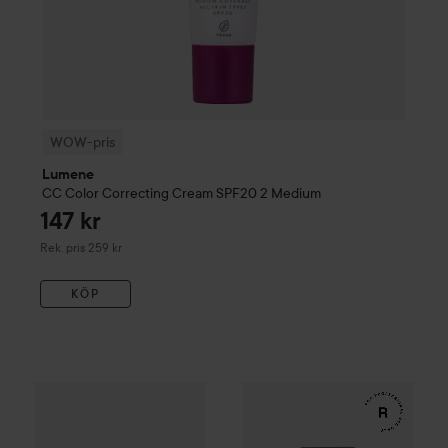
WOW-pris
Lumene
CC
Color Correcting Cream SPF20
2 Medium
147 kr
Rekommenderat pris 259 kr
Rek. pris 259 kr
KÖP
164 kr
WOW-pris
Clinisoothe
Skin Purifier
WOW-pris
100 ml
RefectoCil
Eyelash 
Rekommenderat pris 279 kr