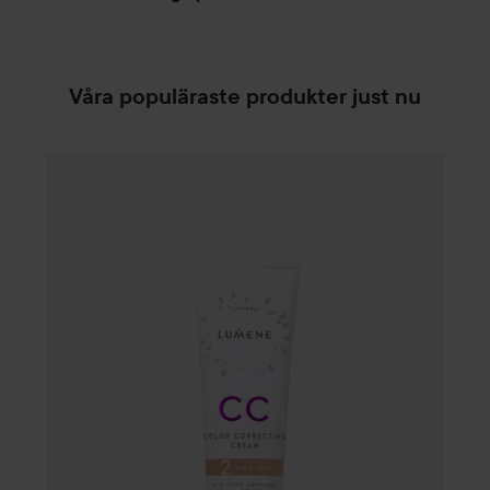
HOPPA TILL FILTRERA
utan parabener.
Våra populäraste produkter just nu
WOW-pris
Lumene
CC
Color Correcting Cream SPF20
2 Me