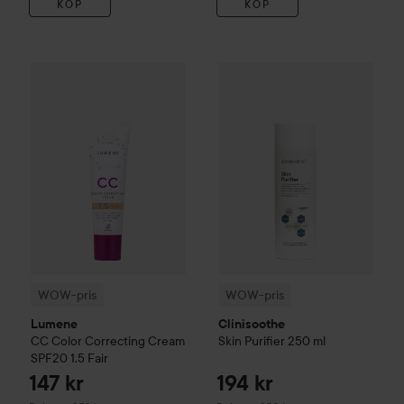
KÖP
KÖP
WOW-pris
Lumene
CC
Color Correcting Cream SPF20
WOW-pris
Clinisoothe
Skin Pur
1.5 Fair
WOW-pris
WOW-pris
Lumene
Clinisoothe
CC
Color Correcting Cream
Skin Purifier
250 ml
SPF20
1.5 Fair
147 kr
194 kr