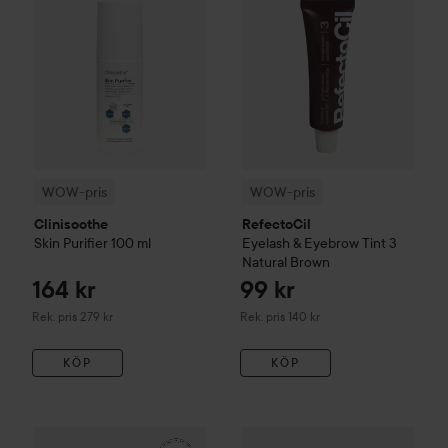
WOW-pris
WOW-pris
Clinisoothe
RefectoCil
Skin Purifier
100 ml
Eyelash & Eyebrow Tint
3
Natural Brown
164 kr
99 kr
Rekommenderat pris 279 kr
Rekommenderat pris 140 kr
Rek. pris 279 kr
Rek. pris 140 kr
KÖP
KÖP
161 kr
WOW-pris
La Roche-Posay
Balm B5+
WOW-pris
100 ml
Kérastase
Genesis
S