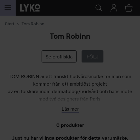
HOPPA TILL INNEHÅLLET
Start
Tom Robinn
Tom Robinn
Se profilsida
FÖLJ
TOM ROBINN är ett franskt hudvårdsmärke för män som
kommer från ett ambitiöst projekt
av en forskare inom dermatologi/hudvård och hans möte
med två designers från Paris
modeindustri. Som ett resultat skapades unika
Läs mer
hudvårdsprodukter och fyra olika
hudvårdsprogram som passar olika hudtyper. TOM ROBINNs
0 produkter
hudvårdsprodukter lämnar
ingen blank, kladdig eller fet känsla och är alla produkter är
Just nu har vi inga produkter för detta varumärke.