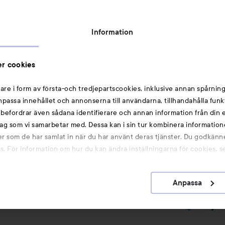
Topplista
Rabattkoder
Information
Michael Edwards Fragrances of the World
Cookie Consent
r cookies
Privacy Notice for Suppliers and other Business
Partners
are i form av första-och tredjepartscookies, inklusive annan spårning
anpassa innehållet och annonserna till användarna, tillhandahålla funk
Du kanske också gillar
rebefordrar även sådana identifierare och annan information från din e
ag som vi samarbetar med. Dessa kan i sin tur kombinera informatio
ler som de har samlat in när du har använt deras tjänster. Du godkänne
Smink
 För information om hur du kan ändra inställningarna för cookies, s
Hårnålar
Hårsnoddar
Anpassa