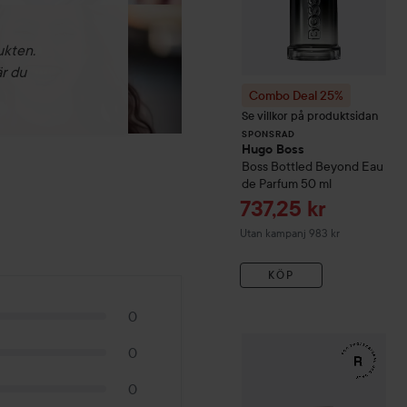
ukten.
är du
Combo Deal 25%
Se villkor på produktsidan
SPONSRAD
Hugo Boss
Boss Bottled Beyond Eau
de Parfum
50 ml
Reapris
737,25 kr
Utan kampanj 983 kr
KÖP
0
WOW-pris
RefectoCil
Eyela
0
0