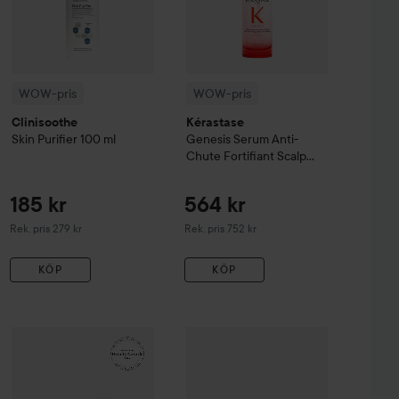
WOW-pris
WOW-pris
Clinisoothe
Kérastase
Skin Purifier
100 ml
Genesis
Serum Anti-
Chute Fortifiant Scalp
Serum
90 ml
185 kr
564 kr
Rekommenderat pris 279 kr
Rekommenderat pris 752 kr
Rek. pris 279 kr
Rek. pris 752 kr
KÖP
KÖP
99 kr
161 kr
sh & Eyebrow Tint
WOW-pris
La Roche-Posay
3 Natural Brown
Balm B5+
WOW-pris
100 ml
Lumene
CC
Color Corre
Rekommenderat pris 140 kr
Rekommenderat pris 242 kr