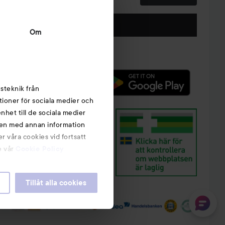
Följ oss
Om
steknik från
tioner för sociala medier och
nhet till de sociala medier
nen med annan information
r våra cookies vid fortsatt
e vår
Cookie Policy
Tillåt alla cookies