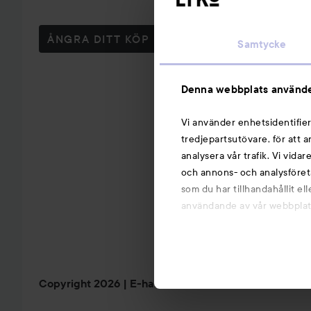
ÅNGRA DITT KÖP
Samtycke
Denna webbplats använde
Vi använder enhetsidentifier
tredjepartsutövare, för att 
analysera vår trafik. Vi vida
och annons- och analysföret
som du har tillhandahållit el
användande av vår webbplats.
Copyright 2026
E-handel av Avensia