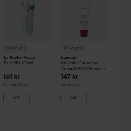
WOW-pris
WOW-pris
La Roche-Posay
Lumene
Balm B5+
100 ml
CC
Color Correcting
Cream SPF20
2 Medium
161 kr
147 kr
Rekommenderat pris 242 kr
Rekommenderat pris 259 kr
Rek. pris 242 kr
Rek. pris 259 kr
KÖP
KÖP