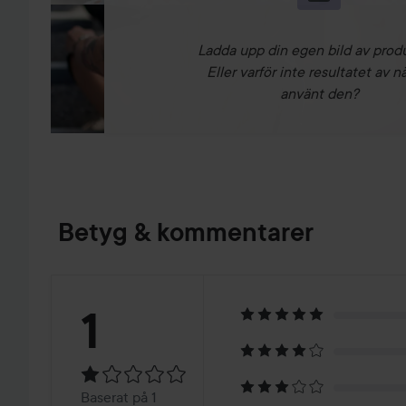
Ladda upp din egen bild av prod
Eller varför inte resultatet av n
använt den?
Betyg & kommentarer
Betyg:
1
1
Baserat
Baserat på 1