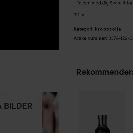
- Ta den med dig överallt f
30 ml
Kroppsolja
Kategori
:
3376-122-
Artikelnummer
:
Rekommendera
Combo Deal 25%
SPONSRAD
 BILDER