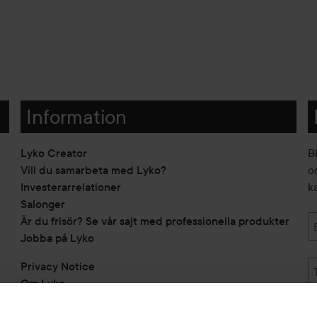
Information
Lyko Creator
B
Vill du samarbeta med Lyko?
o
Investerarrelationer
k
Salonger
Är du frisör? Se vår sajt med professionella produkter
Jobba på Lyko
Privacy Notice
Om Lyko
Tillgänglighetsredogörelse