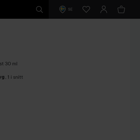
SE
st
30 ml
yg
,
1 i snitt
arer