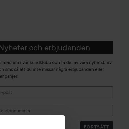
Nyheter och erbjudanden
li medlem i vår kundklubb och ta del av våra nyhetsbrev
ch sms så att du inte missar några erbjudanden eller
ampanjer!
E-post
Telefonnummer
FORTSÄTT