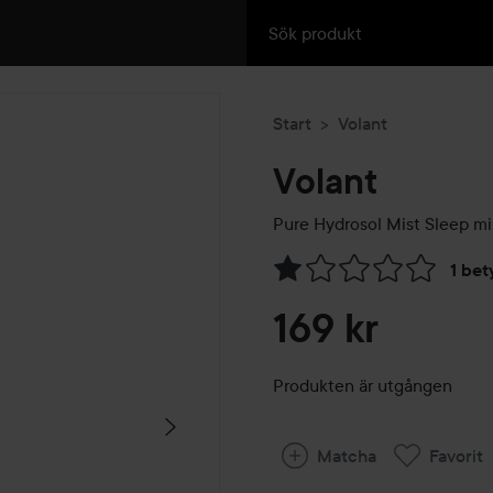
Start
Volant
Volant
Pure Hydrosol Mist Sleep mi
1 bet
Hoppa till Betyg & komment
169 kr
Produkten är utgången
Matcha
Favorit