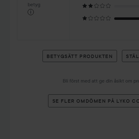
på
betyg
i
1
betyg
BETYGSÄTT PRODUKTEN
STÄ
Bli först med att ge din åsikt om p
SE FLER OMDÖMEN PÅ LYKO C