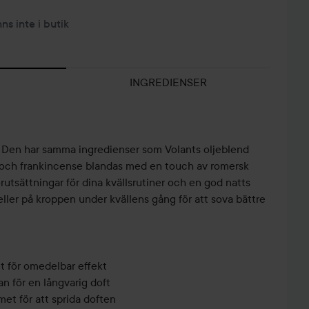
nns inte i butik
INGREDIENSER
, Den har samma ingredienser som Volants oljeblend
 och frankincense blandas med en touch av romersk
örutsättningar för dina kvällsrutiner och en god natts
eller på kroppen under kvällens gång för att sova bättre
et för omedelbar effekt
an för en långvarig doft
et för att sprida doften