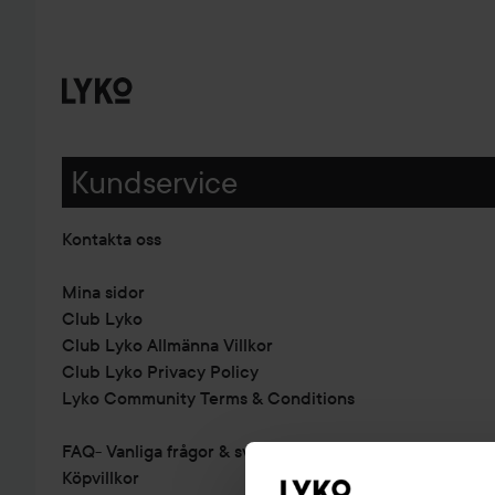
Kundservice
Kontakta oss
Mina sidor
Club Lyko
Club Lyko Allmänna Villkor
Club Lyko Privacy Policy
Lyko Community Terms & Conditions
FAQ- Vanliga frågor & svar
Köpvillkor