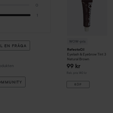
0
1
WOW-pris
LL EN FRÅGA
RefectoCil
Eyelash & Eyebrow Tint
3
Natural Brown
99 kr
rodukten
Rekommenderat pris 140 kr
Rek. pris 140 kr
OMMUNITY
KÖP