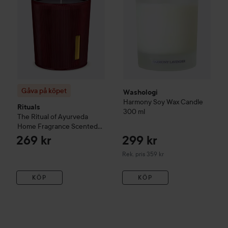
Gåva på köpet
Washologi
Harmony
Soy Wax Candle
Rituals
300 ml
The Ritual of Ayurveda
Home Fragrance
Scented
Candle - Söt & Nötig -
269 kr
299 kr
Sötmandelolja & Indisk Ros
Rekommenderat pris 359 kr
Rek. pris 359 kr
290 g
KÖP
KÖP