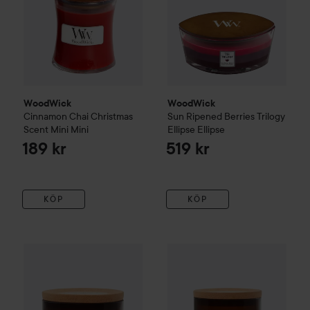
WoodWick
WoodWick
Cinnamon Chai
Christmas
Sun Ripened Berries
Trilogy
Scent
Mini
Mini
Ellipse
Ellipse
189 kr
519 kr
KÖP
KÖP
WoodWick
Tomato Leaf & Basil
WoodWick
Renew Candle
Ginger & Tumeric
Large
R
499 kr