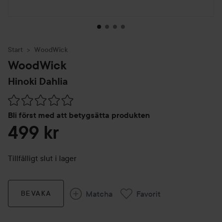
Start
WoodWick
WoodWick
Hinoki Dahlia
Hoppa till Betyg & kommentarer
Bli först med att betygsätta produkten
499 kr
Tillfälligt slut i lager
Matcha
Favorit
BEVAKA