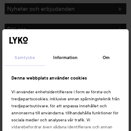
Nyheter och erbjudanden
Följ oss
Kundservice
Samtycke
Information
Om
Information
Denna webbplats använder cookies
Du kanske också gillar
Vi använder enhetsidentifierare i form av första-och
tredjepartscookies, inklusive annan spårningsteknik från
tredjepartsutövare, för att anpassa innehållet och
annonserna till användarna, tillhandahålla funktioner för
sociala medier och analysera vår trafik. Vi
vidarebefordrar även sådana identifierare och annan