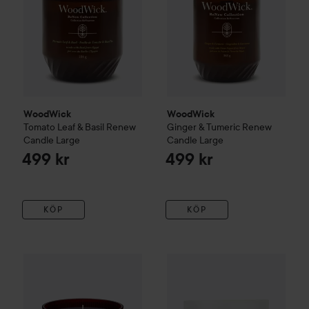
WoodWick
WoodWick
Tomato Leaf & Basil
Renew
Ginger & Tumeric
Renew
Candle
Large
Candle
Large
499 kr
499 kr
KÖP
KÖP
Gåva på köpet
Rituals
The Ritual of Ayurveda
Home Fragran
Washologi
Harmony
Soy Wax C