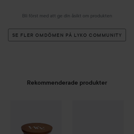
Bli först med att ge din åsikt om produkten
SE FLER OMDÖMEN PÅ LYKO COMMUNITY
Rekommenderade produkter
WoodWick
Cinnamon Chai
Christmas Scent
WoodWick
Sun Ripened Berri
Mini
Mini
189 kr