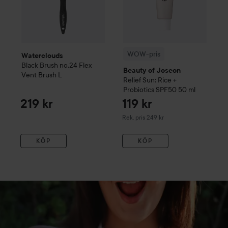
WOW-pris
Waterclouds
Black Brush
no.24 Flex
Beauty of Joseon
Vent Brush
L
Relief Sun: Rice +
Probiotics SPF50
50 ml
219 kr
119 kr
Rekommenderat pris 249 kr
Rek. pris 249 kr
KÖP
KÖP