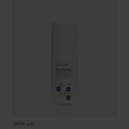
185 kr
WOW-pris
Clinisoothe
Skin Purifier
100 ml
Rekommenderat pris 279 kr
WOW-pris