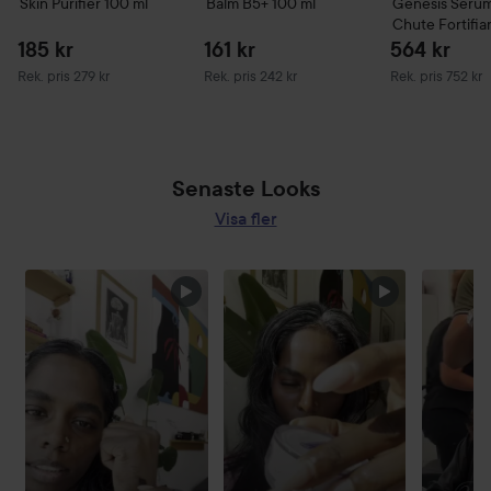
Skin Purifier
100 ml
Balm B5+
100 ml
Genesis
Serum
Chute Fortifia
Scalp Serum
9
185 kr
161 kr
564 kr
Rekommenderat pris 279 kr
Rekommenderat pris 242 kr
Rekommenderat 
Rek. pris 279 kr
Rek. pris 242 kr
Rek. pris 752 kr
Senaste Looks
Visa fler
HOPPA ÖVER SEKTIONEN