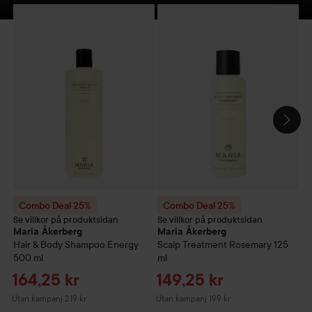
Combo Deal 25%
Maria Åkerberg
Combo Deal 25%
Hair & Body Shampoo Energ
Maria Åkerber
C
HOPPA ÖVER SEKTIONEN
Combo Deal 25%
Combo Deal 25%
Se villkor på produktsidan
Se villkor på produktsidan
Se
Maria Åkerberg
Maria Åkerberg
M
Hair & Body Shampoo Energy
Scalp Treatment Rosemary
125
Co
500 ml
ml
Reapris
Reapris
R
164,25 kr
149,25 kr
1
Utan kampanj 219 kr
Utan kampanj 199 kr
Ut