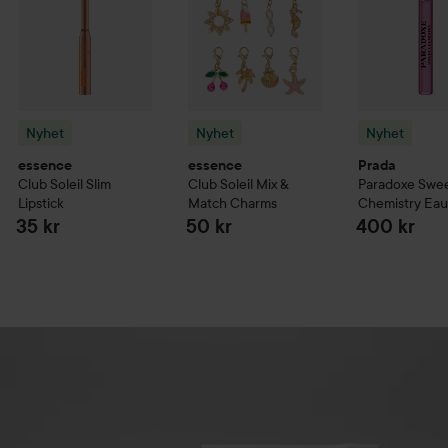
Nyhet
Nyhet
Nyhet
essence
essence
Prada
Club Soleil
Slim
Club Soleil
Mix &
Paradoxe
Swe
Lipstick
Match Charms
Chemistry Eau
Parfum
10 ml
35 kr
50 kr
400 kr