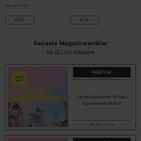
Rekommenderat pris 175 kr
Re
Rek. pris 175 kr
Rek
KÖP
KÖP
Senaste Magazineartiklar
Gå till Lyko Magazine
PARFYM
:
3 snackisparfymer att bära
från sommar till höst
27 JUL, 2026