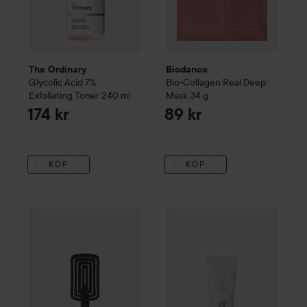
The Ordinary
Biodance
Glycolic Acid 7%
Bio-Collagen Real Deep
Exfoliating Toner
240 ml
Mask
34 g
174 kr
89 kr
KÖP
KÖP
Waterclouds
Black Brush
no.24 Flex Vent Brush
L
219 kr
WOW-pris
Beauty of Joseon
Re