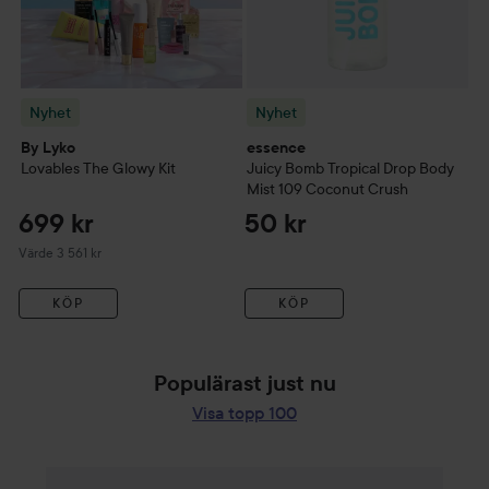
Nyhet
Nyhet
By Lyko
essence
K
Lovables
The Glowy Kit
Juicy Bomb Tropical Drop Body
Ha
Mist
109 Coconut Crush
m
699 kr
50 kr
2
Värde 3 561 kr
KÖP
KÖP
Populärast just nu
Visa topp 100