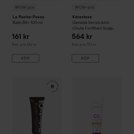
WOW-pris
WOW-pris
La Roche-Posay
Kérastase
Balm B5+
100 ml
Genesis
Serum Anti-
Chute Fortifiant Scalp
Serum
90 ml
161 kr
564 kr
Rekommenderat pris 242 kr
Rekommenderat pris 752 kr
Rek. pris 242 kr
Rek. pris 752 kr
KÖP
KÖP
WOW-pris
RefectoCil
Eyelash & Eyebrow Tint
WOW-pris
Lumene
3 Natural Br
CC
Color C