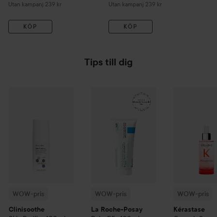
Utan kampanj 239 kr
Utan kampanj 239 kr
Ut
KÖP
KÖP
Tips till dig
185 kr
WOW-pris
Clinisoothe
Skin Purifier
WOW-pris
100 ml
La Roche-Posay
WOW-pris
Balm B5+
Ké
1
Rekommenderat pris 279 kr
WOW-pris
WOW-pris
WOW-pris
Clinisoothe
La Roche-Posay
Kérastase