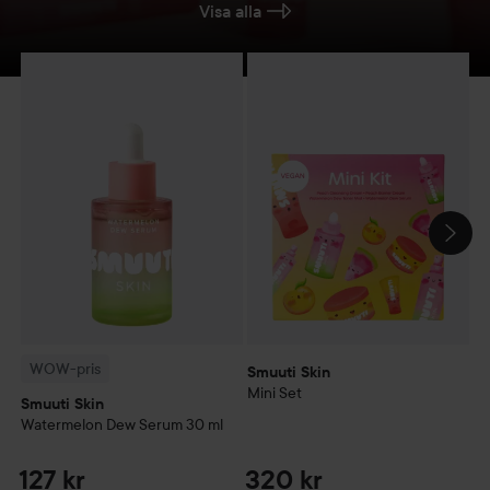
Visa alla
Smuuti Skin
Mini Set
127 kr
320 kr
WOW-pris
Smuuti Skin
Watermelon Dew Serum
30 ml
W
HOPPA ÖVER SEKTIONEN
Rekommenderat pri
WOW-pris
Smuuti Skin
Mini Set
Smuuti Skin
S
Watermelon Dew Serum
30 ml
W
127 kr
320 kr
1