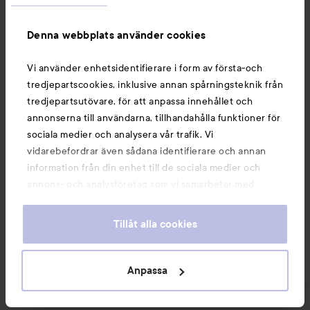
Denna webbplats använder cookies
Vi använder enhetsidentifierare i form av första-och
tredjepartscookies, inklusive annan spårningsteknik från
tredjepartsutövare, för att anpassa innehållet och
annonserna till användarna, tillhandahålla funktioner för
K18
K18
K
sociala medier och analysera vår trafik. Vi
AirWash Dry Shampoo
118 ml
Leave In Molecular Repair Mask
P
vidarebefordrar även sådana identifierare och annan
50 ml
5
information från din enhet till de sociala medier och
569 kr
799 kr
1
annons- och analysföretag som vi samarbetar med.
Dessa kan i sin tur kombinera informationen med annan
information som du har tillhandahållit eller som de har
Tillåt alla cookies
KÖP
KÖP
samlat in när du har använt deras tjänster. Du godkänner
våra cookies vid fortsatt användande av vår webbplats.
För information om hur du kan ändra inställningarna för
Anpassa
Utvalda produkter
cookies, se vår
Cookie Policy