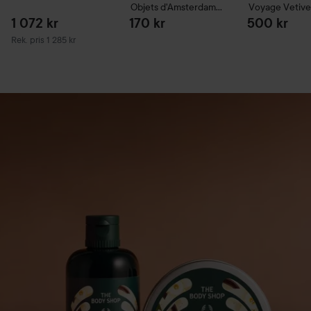
Objets d'Amsterdam
Voyage Vetive
50 g
ml
1 072 kr
170 kr
500 kr
Rekommenderat pris 1 285 kr
Rek. pris 1 285 kr