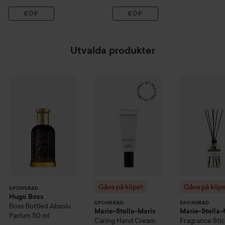
KÖP
KÖP
Utvalda produkter
Gåva på köpet
Marie-Stella-M
1 072 kr
Gåva
Hugo Boss
Boss Bottled
Absolu Parfum
50 ml
SPONSRAD
SPONSRAD
SPONSRAD
Rekommenderat pri
Gåva på köpet
Gåva på köp
SPONSRAD
Hugo Boss
SPONSRAD
SPONSRAD
Boss Bottled
Absolu
Marie-Stella-Maris
Marie-Stella-
Parfum
50 ml
Caring Hand Cream
Fragrance Stic