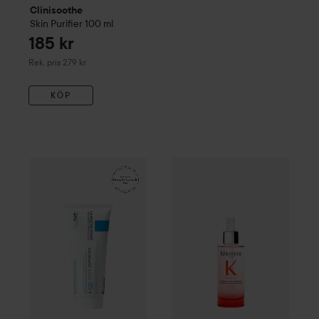
Clinisoothe
Skin Purifier
100 ml
185 kr
Rekommenderat pris 279 kr
Rek. pris 279 kr
KÖP
161 kr
WOW-pris
La Roche-Posay
Balm B5+
WOW-pris
100 ml
Kérastase
Genesis
S
Rekommenderat pris 242 kr