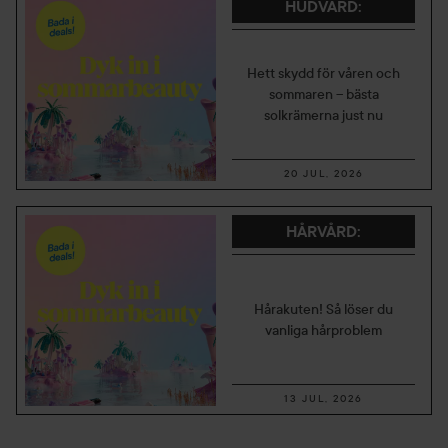
HUDVÅRD
:
Hett skydd för våren och
sommaren – bästa
solkrämerna just nu
20 JUL, 2026
HÅRVÅRD
:
Hårakuten! Så löser du
vanliga hårproblem
13 JUL, 2026