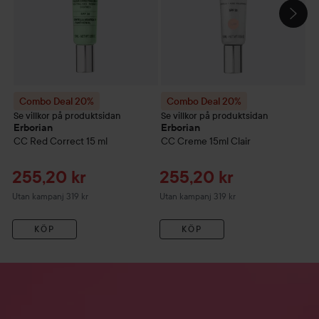
Combo Deal 20%
Combo Deal 20%
Se villkor på produktsidan
Se villkor på produktsidan
Se
Erborian
Erborian
E
CC Red Correct
15 ml
CC Creme 15ml
Clair
C
Reapris
Reapris
R
255,20 kr
255,20 kr
3
Utan kampanj 319 kr
Utan kampanj 319 kr
Ut
KÖP
KÖP