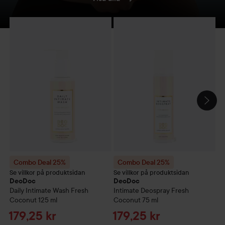
Combo Deal 25%
DeoDoc
Daily Intimate Wash Fresh Coconut
Combo Deal 25%
DeoDoc
Intima
C
HOPPA ÖVER SEKTIONEN
Combo Deal 25%
Combo Deal 25%
Se villkor på produktsidan
Se villkor på produktsidan
Se
DeoDoc
DeoDoc
D
Daily Intimate Wash Fresh
Intimate Deospray Fresh
3-
Coconut
125 ml
Coconut
75 ml
Reapris
Reapris
R
179,25 kr
179,25 kr
4