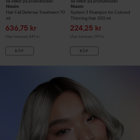
Se villkor på produktsidan
Se villkor på produktsidan
Se
Nioxin
Nioxin
N
Hair Fall Defense Treatment
70
System 3
Shampoo for Colored
D
ml
Thinning Hair
300 ml
S
Reapris
Reapris
R
636,75 kr
224,25 kr
2
Utan kampanj 849 kr
Utan kampanj 299 kr
Ut
KÖP
KÖP