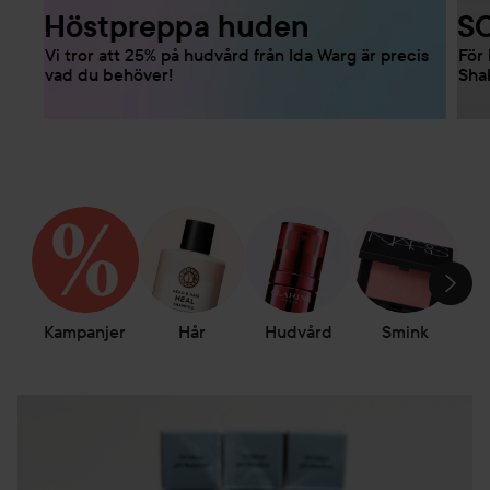
Höstpreppa huden
S
Vi tror att 25% på hudvård från Ida Warg är precis
För 
vad du behöver!
Shak
HOPPA ÖVER SEKTIONEN
Kampanjer
Hår
Hudvård
Smink