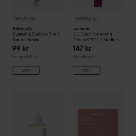
WOW-pris
WOW-pris
RefectoCil
Lumene
Eyelash & Eyebrow Tint
3
CC
Color Correcting
Natural Brown
Cream SPF20
2 Medium
99 kr
147 kr
Rekommenderat pris 140 kr
Rekommenderat pris 259 kr
Rek. pris 140 kr
Rek. pris 259 kr
KÖP
KÖP
The Ordinary
Glycolic Acid 7% Exfoliating Toner
Biodance
Bio-Collagen Real 
240 ml
174 