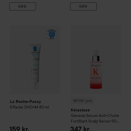
KØB
KØB
La Roche-Posay
Effaclar
DUO+M
40 ml
159 kr.
WOW-pris
Kérastase
Genesis
S
WOW-pris
La Roche-Posay
Effaclar
DUO+M
40 ml
Kérastase
Genesis
Serum Anti-Chute
Fortifiant Scalp Serum
90
ml
159 kr.
347 kr.