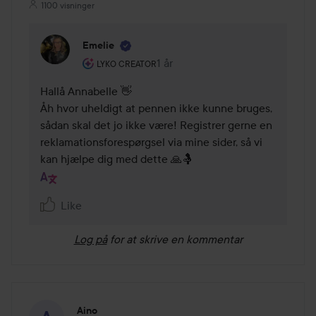
1100 visninger
Emelie
Brugerens rolle: Lyko Creator.
1 år
Kommentaren lades 1 år
LYKO CREATOR
Hallå Annabelle 👋

Åh hvor uheldigt at pennen ikke kunne bruges, 
sådan skal det jo ikke være! Registrer gerne en 
reklamationsforespørgsel via mine sider, så vi 
kan hjælpe dig med dette 🙏🤱
Like
Log på
for at skrive en kommentar
Aino