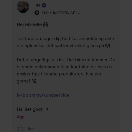
Ida
Brugerens rolle: Lyko Kundeservice.
1 år
Kommentaren lades 1 år
LYKO KUNDESERVICE
Hej Marielle 🤗 

Tak fordi du tager dig tid til at anmelde og dele 
din oplevelse, det sætter vi virkelig pris på 🙌 

Det er ærgerligt, at det ikke blev en femmer. Du 
er varmt velkommen til at kontakte os, hvis du 
ønsker tips til andre produkter, vi hjælper 
gerne! 🥰 

lyko.com/sv/kundservice
Ha' det godt! ☀ 
Like