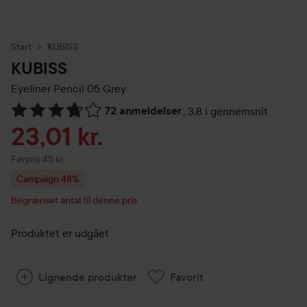
Start
KUBISS
KUBISS
Eyeliner Pencil
05 Grey
72 anmeldelser
,
3.8 i gennemsnit
Gå til Anmeldelser & kommentarer
Tilbudspris
23,01 kr.
Ordinarie pris 45 kr.
Førpris 45 kr.
Campaign 48%
Begrænset antal til denne pris
Produktet er udgået
Lignende produkter
Favorit