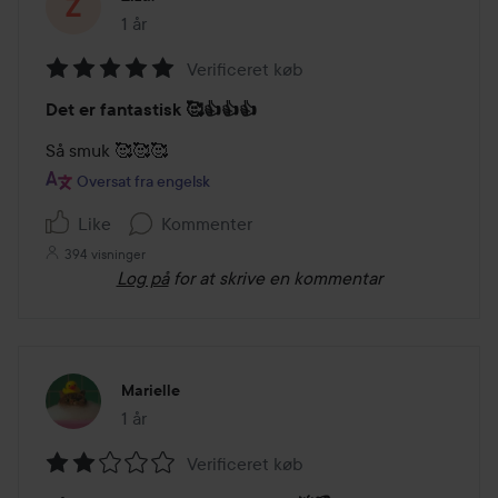
1 år
Posten blev oprettet 1 år
Verificeret køb
Bedømmelse:
Det er fantastisk 🥰👍👍👍
5
ud
Så smuk 🥰🥰🥰
af
Oversat fra engelsk
5
Like
Kommenter
394 visninger
Log på
for at skrive en kommentar
Marielle
1 år
Posten blev oprettet 1 år
Verificeret køb
Bedømmelse: