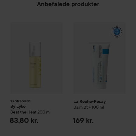
Anbefalede produkter
By Lyko
Beat the Heat
La Roche-Posay
200 ml
Balm B5+
100
83,80 kr.
SPONSORED
La Roche-Posay
SPONSORED
By Lyko
Balm B5+
100 ml
Beat the Heat
200 ml
83,80 kr.
169 kr.