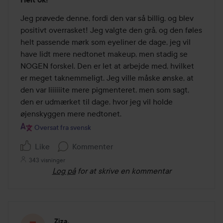
4
ud
Jeg prøvede denne, fordi den var så billig, og blev 
af
positivt overrasket! Jeg valgte den grå, og den føles 
5
helt passende mørk som eyeliner de dage, jeg vil 
have lidt mere nedtonet makeup, men stadig se 
NOGEN forskel. Den er let at arbejde med, hvilket 
er meget taknemmeligt. Jeg ville måske ønske, at 
den var liiiiiite mere pigmenteret, men som sagt, 
den er udmærket til dage, hvor jeg vil holde 
øjenskyggen mere nedtonet.
Oversat fra svensk
Like
Kommenter
343 visninger
Log på
for at skrive en kommentar
Ziza.