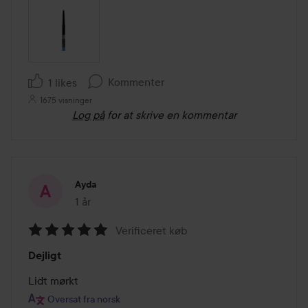
Kommenter
1 likes
1675 visninger
Log på
for at skrive en kommentar
Ayda
1 år
Posten blev oprettet 1 år
Verificeret køb
Bedømmelse:
Dejligt
5
ud
Lidt mørkt
af
Oversat fra norsk