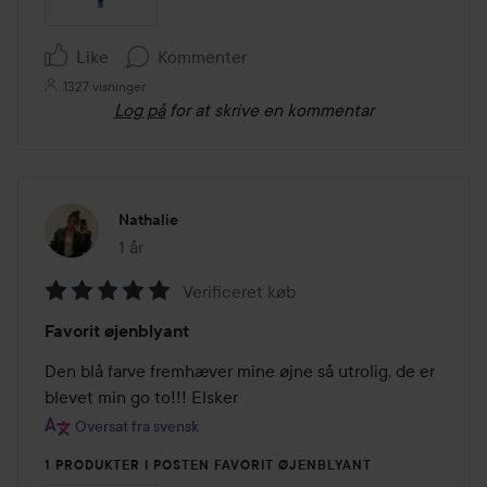
Like
Kommenter
1327 visninger
Log på
for at skrive en kommentar
Nathalie
1 år
Posten blev oprettet 1 år
Verificeret køb
Bedømmelse:
Favorit øjenblyant
5
ud
Den blå farve fremhæver mine øjne så utrolig, de er 
af
blevet min go to!!! Elsker
5
Oversat fra svensk
1 PRODUKTER I POSTEN FAVORIT ØJENBLYANT