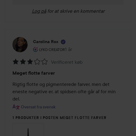
Log på
for at skrive en kommentar
Carolina Rox
Brugerens rolle: Lyko Creator.
1 år
Posten blev oprettet 1 år
LYKO CREATOR
Verificeret køb
Bedømmelse:
Meget flotte farver
3
ud
Rigtig flotte og pigmenterede farver, men det 
af
eneste negative er, at spidsen ofte går af for min 
5
del.
Oversat fra svensk
1 PRODUKTER I POSTEN MEGET FLOTTE FARVER