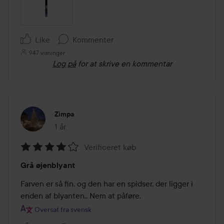
Like
Kommenter
947 visninger
Log på
for at skrive en kommentar
Zimpa
1 år
Posten blev oprettet 1 år
Verificeret køb
Bedømmelse:
Grå øjenblyant
4
ud
Farven er så fin, og den har en spidser, der ligger i 
af
enden af blyanten.. Nem at påføre.
5
Oversat fra svensk