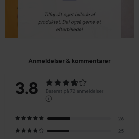
Tilføj dit eget billede af
produktet. Del også gerne et
efterbillede!
Anmeldelser & kommentarer
Bedømmelse:
3.8
Baseret på 72 anmeldelser
i
3.8
Baseret
på
26
25