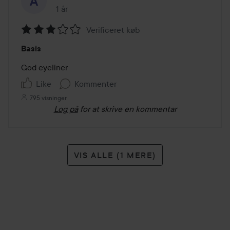
1 år
Posten blev oprettet 1 år
Verificeret køb
Bedømmelse:
Basis
3
ud
God eyeliner
af
Like
Kommenter
5
795 visninger
Log på
for at skrive en kommentar
VIS ALLE (1 MERE)