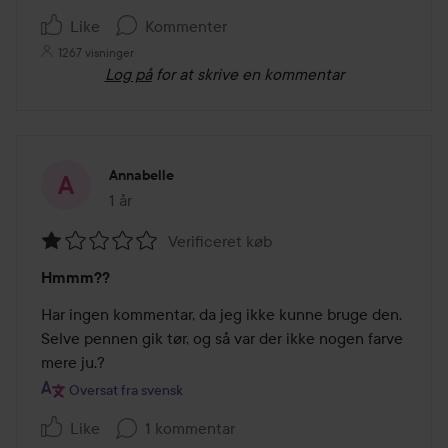
5
Like
Kommenter
1267 visninger
Log på
for at skrive en kommentar
Annabelle
1 år
Posten blev oprettet 1 år
Verificeret køb
Bedømmelse:
Hmmm??
1
ud
Har ingen kommentar, da jeg ikke kunne bruge den. 
af
Selve pennen gik tør, og så var der ikke nogen farve 
5
mere ju.?
Oversat fra svensk
Like
1 kommentar