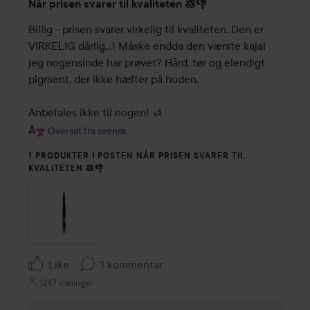
Når prisen svarer til kvaliteten 💩👎
2
ud
Billig - prisen svarer virkelig til kvaliteten. Den er 
af
VIRKELIG dårlig...! Måske endda den værste kajal 
5
jeg nogensinde har prøvet? Hård, tør og elendigt 
pigment, der ikke hæfter på huden. 

Anbefales ikke til nogen! 🚮
Oversat fra svensk
1 PRODUKTER I POSTEN NÅR PRISEN SVARER TIL
KVALITETEN 💩👎
Like
1 kommentar
1247 visninger