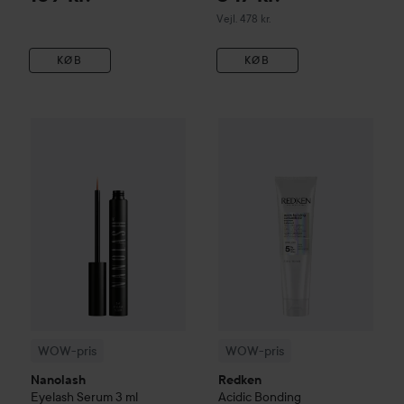
Vejledende pris 478 kr.
Vejl. 478 kr.
KØB
KØB
256 kr.
WOW-pris
Nanolash
Eyelash Serum
WOW-pris
3 ml
Redken
Acidic Bon
Vejledende pris 299 kr.
WOW-pris
WOW-pris
Nanolash
Redken
Eyelash Serum
3 ml
Acidic Bonding