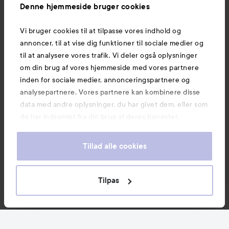
Information
Denne hjemmeside bruger cookies
Vi bruger cookies til at tilpasse vores indhold og
Mere at udforske
annoncer, til at vise dig funktioner til sociale medier og
til at analysere vores trafik. Vi deler også oplysninger
om din brug af vores hjemmeside med vores partnere
inden for sociale medier, annonceringspartnere og
analysepartnere. Vores partnere kan kombinere disse
data med andre oplysninger, du har givet dem, eller som
de har indsamlet fra din brug af deres tjenester.
Tillad alle cookies
Tilpas
Copyright 2026
E-handel af Avensia