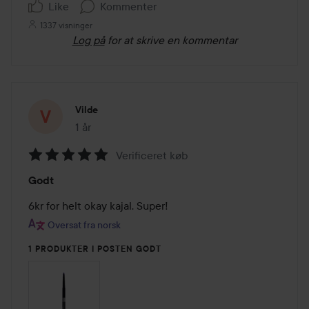
Like
Kommenter
1337 visninger
Log på
for at skrive en kommentar
Vilde
1 år
Posten blev oprettet 1 år
Verificeret køb
Bedømmelse:
Godt
5
ud
6kr for helt okay kajal. Super!
af
Oversat fra norsk
5
1 PRODUKTER I POSTEN GODT