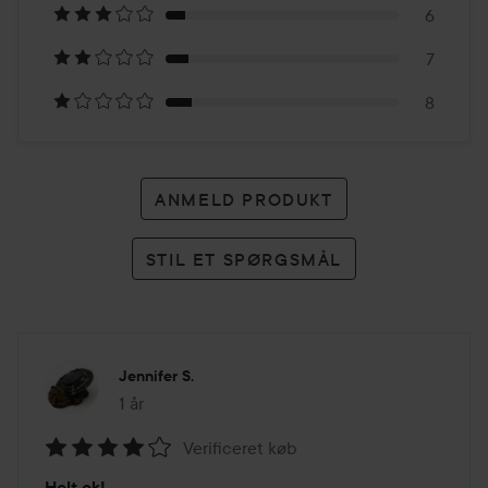
72
6
anmeldelser
7
8
ANMELD PRODUKT
STIL ET SPØRGSMÅL
Jennifer S.
1 år
Posten blev oprettet 1 år
Verificeret køb
Bedømmelse:
Helt ok!