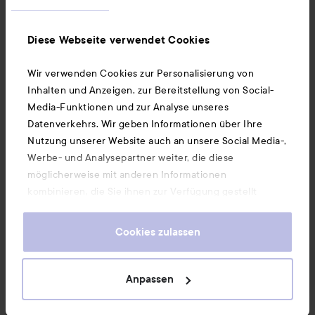
Ebenfalls interessant
Diese Webseite verwendet Cookies
Wir verwenden Cookies zur Personalisierung von
Unsere App herunterladen
Inhalten und Anzeigen, zur Bereitstellung von Social-
Media-Funktionen und zur Analyse unseres
Datenverkehrs. Wir geben Informationen über Ihre
Nutzung unserer Website auch an unsere Social Media-,
Werbe- und Analysepartner weiter, die diese
möglicherweise mit anderen Informationen
kombinieren, die Sie ihnen zur Verfügung gestellt
haben oder die sie durch Ihre Nutzung ihrer Dienste
gesammelt haben. Wenn Sie unsere Website weiterhin
Cookies zulassen
nutzen, stimmen Sie damit der Verwendung von
Cookies zu. Informationen darüber, wie Sie Ihre Cookie-
Einstellungen ändern können, finden Sie in unseren
Anpassen
Cookie-Richtlinien.
Copyright 2026