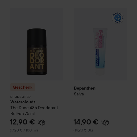
14,90 €
Geschenk
Waterclouds
Bepanthen
The Dude
Salva
48h Deodorant R
(14,90 € St.)
SPONSORED
Geschenk
Bepanthen
Salva
SPONSORED
Waterclouds
The Dude
48h Deodorant
Roll-on
75 ml
12,90 €
14,90 €
(17,20 € / 100 ml)
(14,90 € St.)