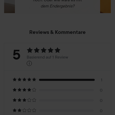
dem Endergebnis?
Reviews & Kommentare
Bewertung:
5
Basierend auf 1 Review
i
5
Basierend
auf
1
0
1
0
0