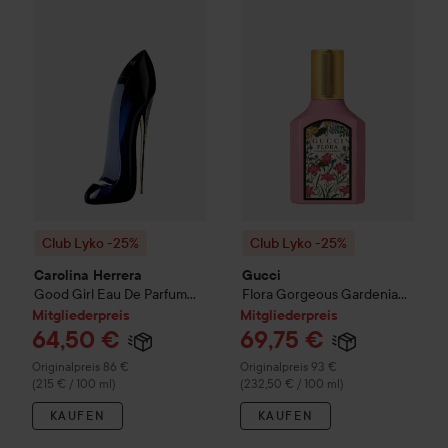
Club Lyko -25%
Carolina Herrera
Club Lyko -25%
Good Girl
Eau De Parfum
Gucci
Flora G
30
Club Lyko -25%
Club Lyko -25%
Carolina Herrera
Gucci
Good Girl
Eau De Parfum
Flora Gorgeous Gardenia
30 ml
Eau de Parfum for Women
Mitgliederpreis
Mitgliederpreis
30 ml
64,50 €
69,75 €
Regulärer Preis 86 €
Regulärer Preis 93 €
Originalpreis 86 €
Originalpreis 93 €
(215 € / 100 ml)
(232,50 € / 100 ml)
KAUFEN
KAUFEN