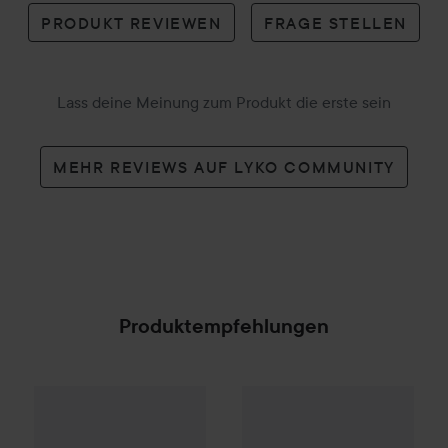
PRODUKT REVIEWEN
FRAGE STELLEN
Lass deine Meinung zum Produkt die erste sein
MEHR REVIEWS AUF LYKO COMMUNITY
Produktempfehlungen
Scandinavian Soap Factory
Skärgård
Body Wash
50
SPONSORED
Club Lyko -25%
Jean Paul Gau