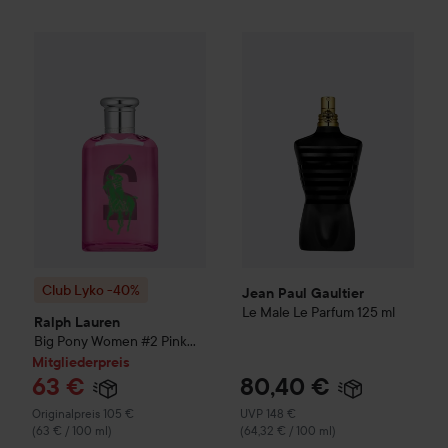
Jean Paul Gaultier
Le Male Le
Club Lyko -40%
Ralph Lauren
Big Pony
Women #2 Pink Eau d
Club Lyko -40%
Jean Paul Gaultier
Le Male Le Parfum
125 ml
Ralph Lauren
Big Pony
Women #2 Pink
Eau de Toilette
100 ml
Mitgliederpreis
63 €
80,40 €
Regulärer Preis 105 €
Empfohlener Preis 148 €
Originalpreis 105 €
UVP 148 €
(63 € / 100 ml)
(64,32 € / 100 ml)