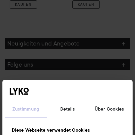
KAUFEN
KAUFEN
Neuigkeiten und Angebote
Folge uns
Kundenservice
Informationen
Zustimmung
Details
Über Cookies
Ebenfalls interessant
Diese Webseite verwendet Cookies