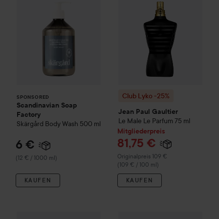
Club Lyko -25%
SPONSORED
Scandinavian Soap
Jean Paul Gaultier
Factory
Le Male Le Parfum
75 ml
Skärgård
Body Wash
500 ml
Mitgliederpreis
81,75 €
6 €
Regulärer Preis 109 €
Originalpreis 109 €
(12 € / 1000 ml)
(109 € / 100 ml)
KAUFEN
KAUFEN