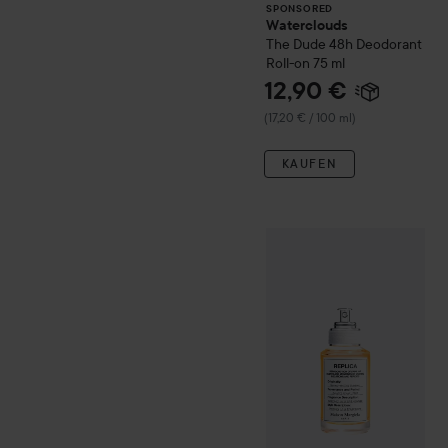
SPONSORED
Waterclouds
The Dude
48h Deodorant
Roll-on
75 ml
12,90 €
(17,20 € / 100 ml)
KAUFEN
Geschenk
Maison Margiel