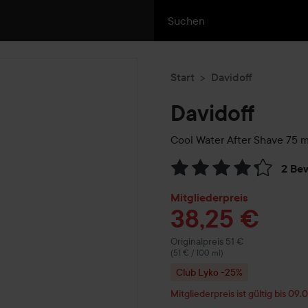
Start
Davidoff
Davidoff
Cool Water After Shave
75 m
2 Be
Weiter zu Reviews & Komme
Mitgliederpreis
38,25 €
Regulärer Preis 51 €
Originalpreis 51 €
(51 € / 100 ml)
Club Lyko -25%
Mitgliederpreis ist gültig bis 09