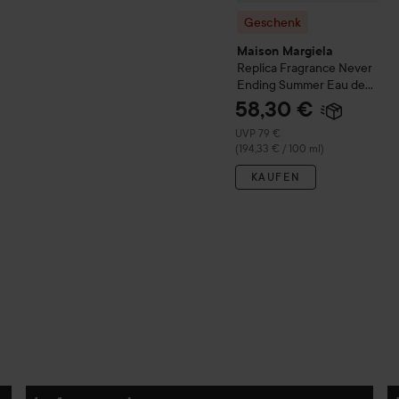
Geschenk
Maison Margiela
Replica
Fragrance Never
Ending Summer Eau de
Toilette
30 ml
58,30 €
Empfohlener Preis 79 €
UVP 79 €
(194,33 € / 100 ml)
KAUFEN