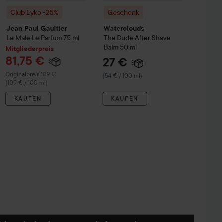
Club Lyko -25%
Geschenk
Jean Paul Gaultier
Waterclouds
Le Male Le Parfum
75 ml
The Dude
After Shave
Balm
50 ml
Mitgliederpreis
81,75 €
27 €
Regulärer Preis 109 €
Originalpreis 109 €
(54 € / 100 ml)
(109 € / 100 ml)
KAUFEN
KAUFEN