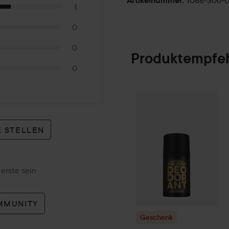
1088-306-
Artikelnummer
:
1
0
0
Produktempfe
0
Geschenk
Water
SPONSORED
 STELLEN
erste sein
MMUNITY
Geschenk