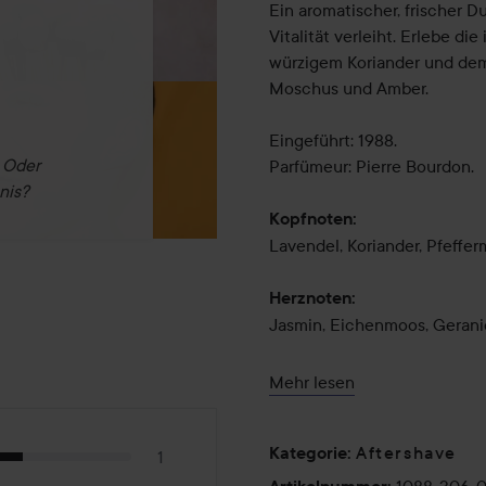
Ein aromatischer, frischer D
Vitalität verleiht. Erlebe di
würzigem Koriander und dem
Moschus und Amber.
Eingeführt: 1988.
. Oder
Parfümeur: Pierre Bourdon.
nis?
Kopfnoten:
Lavendel, Koriander, Pfeffe
Herznoten:
Jasmin, Eichenmoos, Geranie
Basisnoten:
Mehr lesen
Amber, Moschus, Sandelholz,
75 ml
Aftershave
Kategorie
:
1