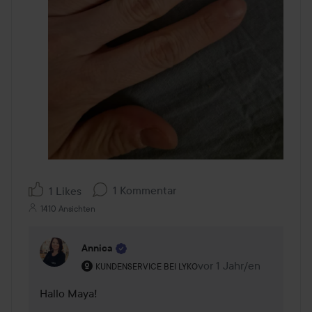
1 Kommentar
1 Likes
1410 Ansichten
Annica
Rolle des Benutzers: Kundenservice bei Lyko.
vor 1 Jahr/en
Kommentaren lades vor
KUNDENSERVICE BEI LYKO
Hallo Maya! 
