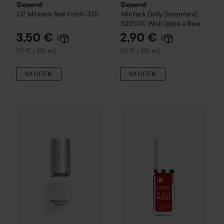
Depend
Depend
O2
Minilack Nail Polish
335
Minilack
Dolly Dreamland
5221 DC Wish Upon a Bow
3,50 €
2,90 €
(70 € / 100 ml)
(58 € / 100 ml)
KAUFEN
KAUFEN
8,90 €
Depend
Gel iQ
Top Coat Step 4
Depend
Minilack
Nail Polish
40
(178 € / 100 ml)