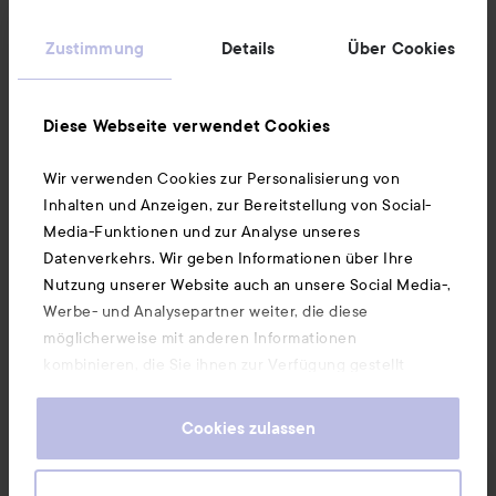
Informationen
Zustimmung
Details
Über Cookies
Ebenfalls interessant
Diese Webseite verwendet Cookies
Wir verwenden Cookies zur Personalisierung von
Unsere App herunterladen
Inhalten und Anzeigen, zur Bereitstellung von Social-
Media-Funktionen und zur Analyse unseres
Datenverkehrs. Wir geben Informationen über Ihre
Nutzung unserer Website auch an unsere Social Media-,
Werbe- und Analysepartner weiter, die diese
möglicherweise mit anderen Informationen
kombinieren, die Sie ihnen zur Verfügung gestellt
haben oder die sie durch Ihre Nutzung ihrer Dienste
gesammelt haben. Wenn Sie unsere Website weiterhin
Cookies zulassen
nutzen, stimmen Sie damit der Verwendung von
Cookies zu. Informationen darüber, wie Sie Ihre Cookie-