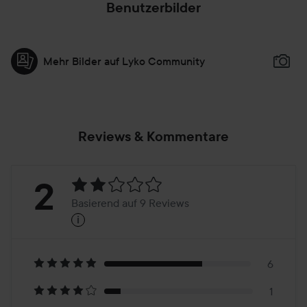
Benutzerbilder
Mehr Bilder auf Lyko Community
Reviews & Kommentare
Bewertung:
2
Basierend auf 9 Reviews
i
2
Basierend
auf
6
1