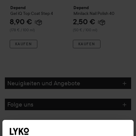
Depend
Depend
Gel iQ
Top Coat Step 4
Minilack
Nail Polish
40
8,90 €
2,50 €
(178 € / 100 ml)
(50 € / 100 ml)
KAUFEN
KAUFEN
Neuigkeiten und Angebote
Folge uns
Kundenservice