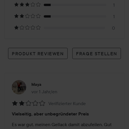
9
1
Reviews
1
0
PRODUKT REVIEWEN
FRAGE STELLEN
Maya
vor 1 Jahr/en
Der Beitrag wurde vor 1 Jahr/en erstellt
Verifizierter Kunde
Bewertung:
Vielseitig, aber unbegründeter Preis
2
von
Es war gut, meinen Gellack damit abzufeilen. Gut 