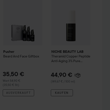
Pusher
Beard And Face Giftbox
(35,50 € St.)
Pusher
NICHE BEAUTY LAB
Beard And Face Giftbox
Theramid
Copper Peptide
Anti-Aging 3% Pure
Copper Peptide
Treatment
30 ml
35,50 €
44,90 €
Wert 54,90 €
(149,67 € / 100 ml)
(35,50 € St.)
AUSVERKAUFT
KAUFEN