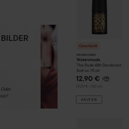
 BILDER
Geschenk
SPONSORED
Waterclouds
The Dude
48h Deodorant
Roll-on
75 ml
12,90 €
(17,20 € / 100 ml)
. Oder
nis?
KAUFEN
Geschenk
Waterclouds
Bea