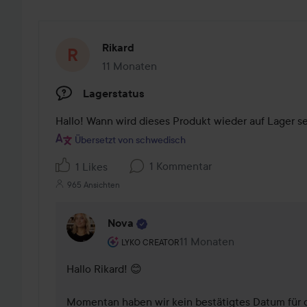
Rikard
11 Monaten
Der Beitrag wurde 11 Monaten erstellt
Lagerstatus
Hallo! Wann wird dieses Produkt wieder auf Lager s
Übersetzt von schwedisch
1 Kommentar
1 Likes
965 Ansichten
Nova
Rolle des Benutzers: Lyko Creator.
11 Monaten
Kommentaren lades 11 Mo
LYKO CREATOR
Hallo Rikard! 😊

Momentan haben wir kein bestätigtes Datum für di