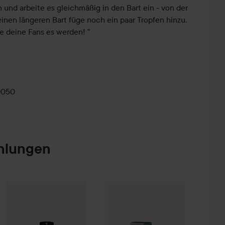
und arbeite es gleichmäßig in den Bart ein - von der
 einen längeren Bart füge noch ein paar Tropfen hinzu.
e deine Fans es werden! "
0050
hlungen
12,90 €
clouds
Nõberu of Sweden
The Dude
48h Deodorant Roll-on
Beard Oil Heavy No 104 Tobacco Vanilla
Dick Johnson
75 ml
Beard Lab
Beard Grow
30 
(17,20 € / 100 ml)