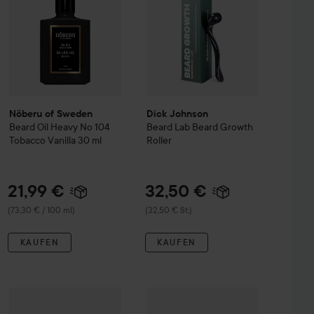
Nõberu of Sweden
Dick Johnson
Beard Oil Heavy No 104
Beard Lab
Beard Growth
Tobacco Vanilla
30 ml
Roller
21,99 €
32,50 €
(73,30 € / 100 ml)
(32,50 € St.)
KAUFEN
KAUFEN
26 €
35,50 €
rd Junk
Beard Lubricant
50 ml
NICHE BEAUTY LAB
Theramid
Copp
Wert 54,90 €
(52 € / 100 ml)