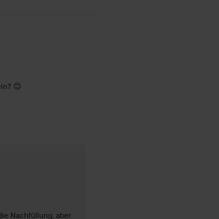
ein? 😊
naten
e Nachfüllung, aber 