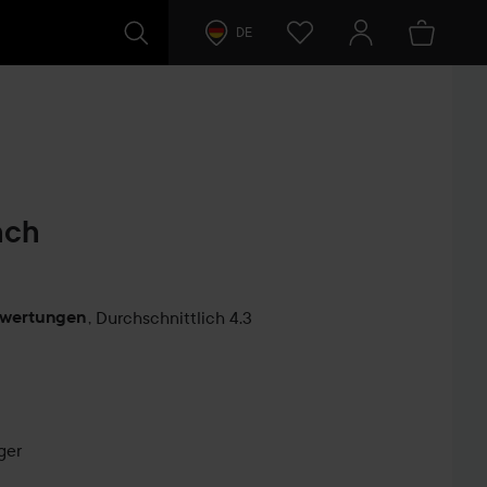
DE
nch
ewertungen
,
Durchschnittlich 4.3
ntare
ger