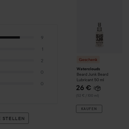
9
1
Geschenk
2
Waterclouds
0
Beard Junk
Beard
Lubricant
50 ml
0
26 €
(52 € / 100 ml)
KAUFEN
 STELLEN