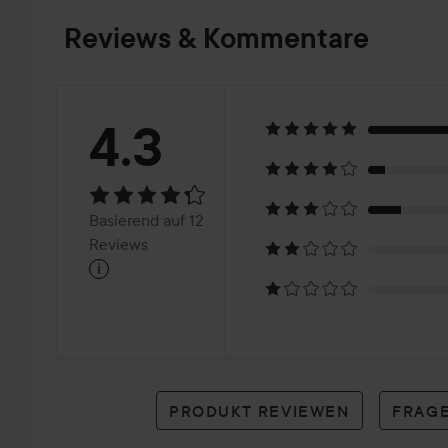
Reviews & Kommentare
Bewertung:
4.3
4.3
Basierend
Basierend auf 12
auf
Reviews
i
12
Reviews
PRODUKT REVIEWEN
FRAGE