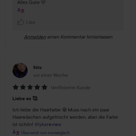
Alles Gute 🩷 
Like
Anmelden
einen Kommentar hinterlassen
Söta
vor einer Woche
Der Beitrag wurde vor einer Woche erstellt
Verifizierter Kunde
Bewertung:
Liebe es 🥰
5
von
Ich liebe die Haarfarbe 🤩 Muss nach ein paar 
5
Haarwäschen aufgefrischt werden, aber die Farbe 
ist schön! 
#lykoreview
Übersetzt von norwegisch