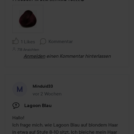
Kommentar
1 Likes
718 Ansichten
Anmelden
einen Kommentar hinterlassen
Minduid33
vor 2 Wochen
Der Beitrag wurde vor 2 Wochen erstellt
Lagoon Blau
Hallo!

Ich frage mich, wie Lagoon Blau auf blondem Haar 
in etwa auf Stufe 8-10 sitzt. Ich bleiche mein Haar 