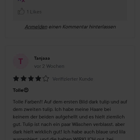
1 Likes
Anmelden
einen Kommentar hinterlassen
Tanjaaa
vor 2 Wochen
Der Beitrag wurde vor 2 Wochen erstellt
Verifizierter Kunde
Bewertung:
Tolle😍
4
von
Tolle Farben!! Auf dem ersten Bild dark tulip und auf 
5
dem zweiten tulip. Ich habe meine Haare bei 
keinem der beiden aufgehellt und es hielt ziemlich 
gut. Tulip ist nach ein paar Wäschen verblasst, aber 
dark hielt wirklich gut! Ich habe auch blaue und lila 
ausprobiert, und die halten WIRKLICH gut, bei 