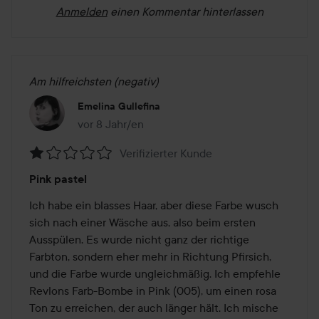
Anmelden
einen Kommentar hinterlassen
Am hilfreichsten (negativ)
Emelina Gullefina
vor 8 Jahr/en
Der Beitrag wurde vor 8 Jahr/en erstellt
Verifizierter Kunde
Bewertung:
Pink pastel
1
von
Ich habe ein blasses Haar, aber diese Farbe wusch 
5
sich nach einer Wäsche aus, also beim ersten 
Ausspülen. Es wurde nicht ganz der richtige 
Farbton, sondern eher mehr in Richtung Pfirsich, 
und die Farbe wurde ungleichmäßig. Ich empfehle 
Revlons Farb-Bombe in Pink (005), um einen rosa 
Ton zu erreichen, der auch länger hält. Ich mische 