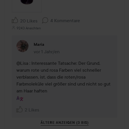
4 Kommentare
20 Likes
9243 Ansichten
Maria
vor 1 Jahr/en
Kommentaren lades vor 1 Jahr/en
@Lisa : Interessante Tatsache: Der Grund, 
warum rote und rosa Farben viel schneller 
verblassen, ist, dass die roten/rosa 
Farbmoleküle viel größer sind und nicht so gut 
am Haar haften
2 Likes
ÄLTERE ANZEIGEN (3 BIS)