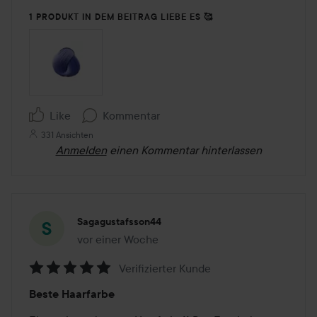
1 PRODUKT IN DEM BEITRAG LIEBE ES 🥰
Like
Kommentar
331 Ansichten
Anmelden
einen Kommentar hinterlassen
Sagagustafsson44
vor einer Woche
Der Beitrag wurde vor einer Woche erstellt
Verifizierter Kunde
Bewertung:
Beste Haarfarbe
5