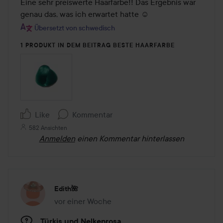
von
Eine sehr preiswerte Haarfarbe!! Das Ergebnis war 
5
genau das, was ich erwartet hatte ☺️
Übersetzt von schwedisch
1 PRODUKT IN DEM BEITRAG BESTE HAARFARBE
Like
Kommentar
582 Ansichten
Anmelden
einen Kommentar hinterlassen
Edith🌺
vor einer Woche
Der Beitrag wurde vor einer Woche erstellt
Türkis und Nelkenrosa