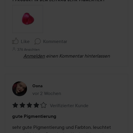
1 PRODUKT IN DEM BEITRAG SEHR PIGMENTIERT
Like
Kommentar
376 Ansichten
Anmelden
einen Kommentar hinterlassen
Oona
vor 2 Wochen
Der Beitrag wurde vor 2 Wochen erstellt
Verifizierter Kunde
Bewertung:
gute Pigmentierung
4
von
sehr gute Pigmentierung und Farbton, leuchtet 