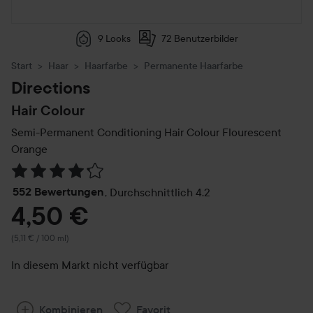
9 Looks
72 Benutzerbilder
Start
Haar
Haarfarbe
Permanente Haarfarbe
Directions
Hair Colour
Semi-Permanent Conditioning Hair Colour
Flourescent
Orange
Weiter zu Reviews & Kommentare
552 Bewertungen
,
Durchschnittlich 4.2
4,50 €
(5,11 € / 100 ml)
In diesem Markt nicht verfügbar
Kombinieren
Favorit