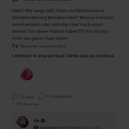
Hallo! Wie lange hält Türkis und Nelkenrosa in 
blondem/dreckig blondem Haar? Wird es komplett 
verschwinden oder wird das Haar noch einen 
kleinen Ton dieser Farben haben??? Ich möchte 
nicht das ganze Haar färben
Übersetzt von schwedisch
1 PRODUKT IN DEM BEITRAG TÜRKIS UND NELKENROSA
1 Kommentar
1 Likes
558 Ansichten
Ida
Rolle des Benutzers: Kundenservice bei Lyko.
vor einer
Kommentaren lades vor
KUNDENSERVICE BEI LYKO