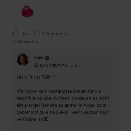
Like
1 Kommentar
356 Ansichten
Sofia
Rolle des Benutzers: Lyko Creator.
4 Tagen
Kommentaren lades 4 Tagen
LYKO CREATOR
Hallo Frida! 👋🏼😊 

Wir haben kein bestätigtes Datum für die 
Nachfüllung, aber hoffentlich dauert es nicht 
allzu lange! Behalte es gerne im Auge, dann 
bekommst du eine E-Mail, wenn es zum Kauf 
verfügbar ist 💌  
