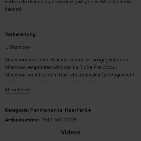
sodass du deinen eigenen einzigartigen Farbton kreieren
kannst!
Vorbereitung:
1. Shampoo
Shampooniere dein Haar mit einem pH-ausgeglichenen
Shampoo, empfohlen wird das La Riche Pre Colour
Shampoo, welches dem Haar ein optimales Gleichgewicht
verleiht, damit die Directions Haarfarbe die besten
Mehr lesen
Ergebnisse erzielen kann.
Das Directions Colour Protecting Shampoo wurde speziell
Permanente Haarfarbe
für koloriertes Haar entwickelt, um sicherzustellen, dass
Kategorie
:
die Farbe optimal zur Geltung kommt.
1549-100-0008
Artikelnummer
:
Das Haar wird weich und geschmeidig und erhält einen
Videos
tollen Glanz.