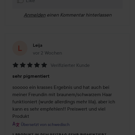
Like
Anmelden
einen Kommentar hinterlassen
Leija
vor 2 Wochen
Der Beitrag wurde vor 2 Wochen erstellt
Verifizierter Kunde
Bewertung:
sehr pigmentiert
5
von
sooooo ein krasses Ergebnis und hat auch bei 
5
meiner Freundin mit braunem/schwarzem Haar 
funktioniert (wurde allerdings mehr lila), aber ich 
kann es sehr empfehlen!! Preiswert und viel 
Produkt
Übersetzt von schwedisch