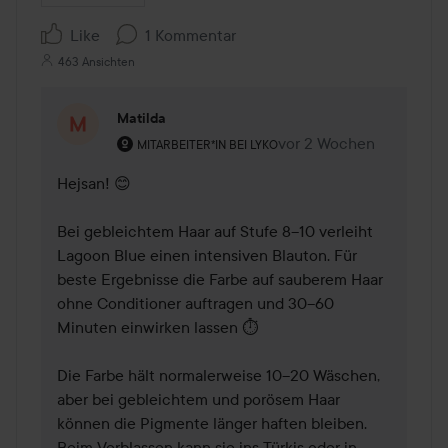
Like
1 Kommentar
463 Ansichten
Matilda
Rolle des Benutzers: Mitarbeiter*in bei Lyko.
vor 2 Wochen
Kommentaren lades vor
MITARBEITER*IN BEI LYKO
Hejsan! 😊

Bei gebleichtem Haar auf Stufe 8–10 verleiht 
Lagoon Blue einen intensiven Blauton. Für 
beste Ergebnisse die Farbe auf sauberem Haar 
ohne Conditioner auftragen und 30–60 
Minuten einwirken lassen ⏱️

Die Farbe hält normalerweise 10–20 Wäschen, 
aber bei gebleichtem und porösem Haar 
können die Pigmente länger haften bleiben. 
Beim Verblassen kann sie ins Türkis oder in 