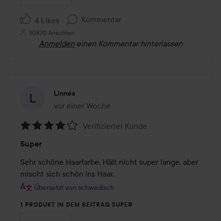
Kommentar
4 Likes
30830 Ansichten
Anmelden
einen Kommentar hinterlassen
Linnéa
vor einer Woche
Der Beitrag wurde vor einer Woche erstellt
Verifizierter Kunde
Bewertung:
Super
4
von
Sehr schöne Haarfarbe. Hält nicht super lange, aber 
5
mischt sich schön ins Haar.
Übersetzt von schwedisch
1 PRODUKT IN DEM BEITRAG SUPER