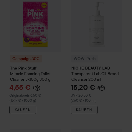
Campaign 30%
WOW-Preis
The Pink Stuff
NICHE BEAUTY LAB
Miracle Foaming Toilet
Transparent Lab
Oil-Based
Cleaner 3x100g
300 g
Cleanser
200 ml
Angebotspreis
4,55 €
15,20 €
Regulärer Preis 6,50 €
Empfohlener Preis 20,50 €
Originalpreis 6,50 €
UVP 20,50 €
(15,17 € / 1000 g)
(7,60 € / 100 ml)
KAUFEN
KAUFEN
23,90 €