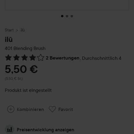
Start
ilū
ilū
401 Blending Brush
2 Bewertungen
,
Durchschnittlich 4
Weiter zu Reviews & Kommentare
5,50 €
(5,50 € St.)
Produkt ist eingestellt
Kombinieren
Favorit
Preisentwicklung anzeigen