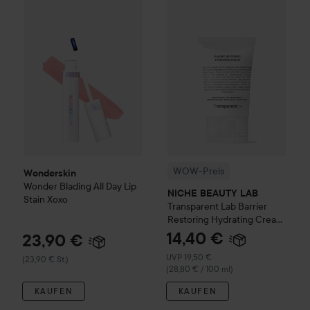
Wonderskin
Wonder Blading All Day Lip Stain
WOW-Preis
NICHE BEAUTY L
Xoxo
(23,90 € St.)
WOW-Preis
Wonderskin
Wonder Blading All Day Lip
NICHE BEAUTY LAB
Stain
Xoxo
Transparent Lab
Barrier
Restoring Hydrating Cream
50 ml
14,40 €
23,90 €
Empfohlener Preis 19,50 €
UVP 19,50 €
(23,90 € St.)
(28,80 € / 100 ml)
KAUFEN
KAUFEN