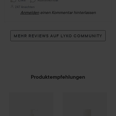
247 Ansichten
Anmelden
einen Kommentar hinterlassen
MEHR REVIEWS AUF LYKO COMMUNITY
Produktempfehlungen
Scandinavian Soap Factory
NICHE BEAUTY LAB
Skärgård
Body Wash
Theramid
50
SPONSORED