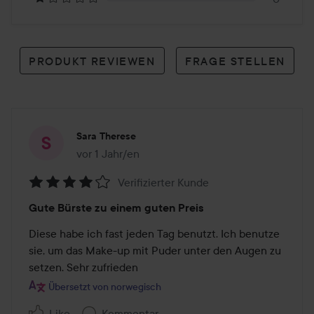
PRODUKT REVIEWEN
FRAGE STELLEN
Sara Therese
vor 1 Jahr/en
Der Beitrag wurde vor 1 Jahr/en erstellt
Verifizierter Kunde
Bewertung:
Gute Bürste zu einem guten Preis
4
von
Diese habe ich fast jeden Tag benutzt. Ich benutze 
5
sie, um das Make-up mit Puder unter den Augen zu 
setzen. Sehr zufrieden 
Übersetzt von norwegisch
Like
Kommentar