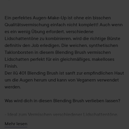
Ein perfektes Augen-Make-Up ist ohne ein bisschen
Qualitätsvermischung einfach nicht komplett! Auch wenn
es ein wenig Übung erfordert, verschiedene
Lidschattentöne zu kombinieren, wird die richtige Bürste
definitiv den Job erledigen. Die weichen, synthetischen
Taklonborsten in diesem Blending Brush vermischen
Lidschatten perfekt für ein gleichmäßiges, makelloses
Finish.
Der ilū 401 Blending Brush ist sanft zur empfindlichen Haut
um die Augen herum und kann von Veganern verwendet
werden.
Was wird dich in diesen Blending Brush verlieben lassen?
- Ideal zum Vermischen verschiedener Lidschattentöne,
- Die Borsten werden von Hand geformt, um die perfekte
Mehr lesen
Form der Bürste zu gewährleisten,