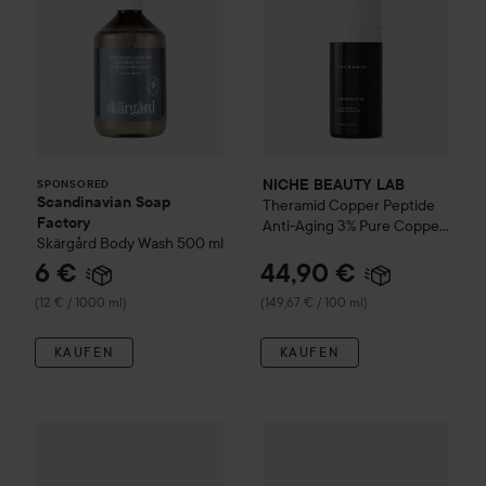
NICHE BEAUTY LAB
SPONSORED
Scandinavian Soap
Theramid
Copper Peptide
Factory
Anti-Aging 3% Pure Copper
Skärgård
Body Wash
500 ml
Peptide Treatment
30 ml
6 €
44,90 €
(12 € / 1000 ml)
(149,67 € / 100 ml)
KAUFEN
KAUFEN
Campaign 30%
The Pink Stuff
Miracle Foaming Toilet Clean
WOW-Preis
NICHE BEAUTY L