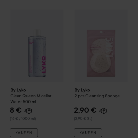
8 €
By Lyko
Clean Queen Micellar Water
By Lyko
500 ml
2 pcs Cleansing Spo
(16 € / 1000 ml)
By Lyko
By Lyko
Clean Queen Micellar
2 pcs Cleansing Sponge
Water
500 ml
8 €
2,90 €
(16 € / 1000 ml)
(2,90 € St.)
KAUFEN
KAUFEN