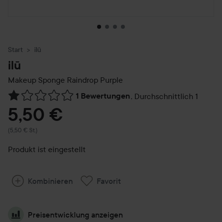
Start
ilū
ilū
Makeup Sponge Raindrop
Purple
1 Bewertungen
,
Durchschnittlich 1
Weiter zu Reviews & Kommentare
5,50 €
(5,50 € St.)
Produkt ist eingestellt
Kombinieren
Favorit
Preisentwicklung anzeigen