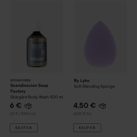
Scandinavian Soap Factory
By Lyko
Skärgård
Soft Blending Spong
Body Wash
50
SPONSORED
By Lyko
SPONSORED
Scandinavian Soap
Soft Blending Sponge
Factory
Skärgård
Body Wash
500 ml
6 €
4,50 €
(12 € / 1000 ml)
(4,50 € St.)
KAUFEN
KAUFEN