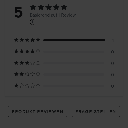
Bewertung:
5
Basierend auf 1 Review
i
5
Basierend
auf
1
0
1
0
Review
0
0
PRODUKT REVIEWEN
FRAGE STELLEN