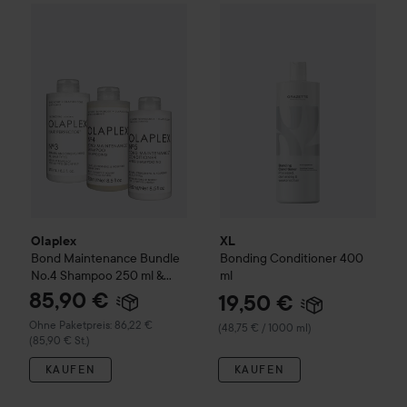
XL
Bonding
Conditioner
400 m
Olaplex
Bond Maintenance Bundle No.4 Shampoo 250 ml & N
Olaplex
XL
Bond Maintenance Bundle
Bonding
Conditioner
400
No.4 Shampoo 250 ml &
ml
No.5 Conditioner 250 ml &
85,90 €
19,50 €
No.3 250 ml
Ohne Paketpreis: 86,22 €
(48,75 € / 1000 ml)
(85,90 € St.)
KAUFEN
KAUFEN