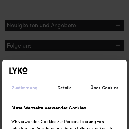
Neuigkeiten und Angebote
Folge uns
Kundenservice
Informationen
Zustimmung
Details
Über Cookies
Ebenfalls interessant
Diese Webseite verwendet Cookies
Wir verwenden Cookies zur Personalisierung von
Unsere App herunterladen
Inhalten und Anzeigen, zur Bereitstellung von Social-