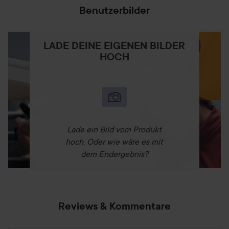
Benutzerbilder
Anwendung:
LADE DEINE EIGENEN BILDER
Nach dem Shampoonieren eine großzügige Menge des
HOCH
Conditioners auf das Haar auftragen und in die Längen
sowie Spitzen einmassieren. 3-5 Minuten einwirken lassen.
Anschließend gründlich ausspülen.
385 ml
Lade ein Bild vom Produkt
hoch. Oder wie wäre es mit
dem Endergebnis?
Reviews & Kommentare