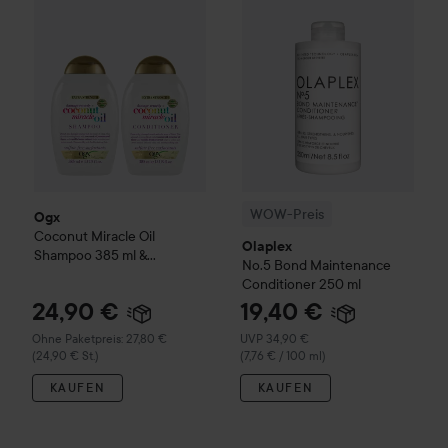
WOW-Preis
Ogx
Coconut Miracle Oil
Olaplex
Shampoo 385 ml &
No.5 Bond Maintenance
Conditioner 385 ml
Conditioner
250 ml
24,90 €
19,40 €
Empfohlener Preis 34,90 €
Ohne Paketpreis: 27,80 €
UVP 34,90 €
(24,90 € St.)
(7,76 € / 100 ml)
KAUFEN
KAUFEN