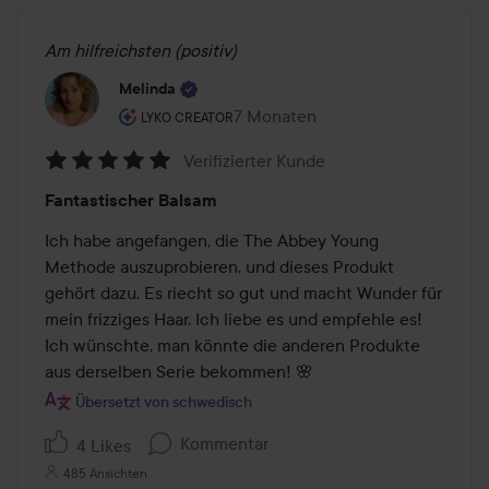
Am hilfreichsten (positiv)
Melinda
Rolle des Benutzers: Lyko Creator.
7 Monaten
Der Beitrag wurde 7 Monaten erst
LYKO CREATOR
Verifizierter Kunde
Bewertung:
Fantastischer Balsam
5
von
Ich habe angefangen, die The Abbey Young 
5
Methode auszuprobieren, und dieses Produkt 
gehört dazu. Es riecht so gut und macht Wunder für 
mein frizziges Haar. Ich liebe es und empfehle es! 
Ich wünschte, man könnte die anderen Produkte 
aus derselben Serie bekommen! 🌸
Übersetzt von schwedisch
Kommentar
4 Likes
485 Ansichten