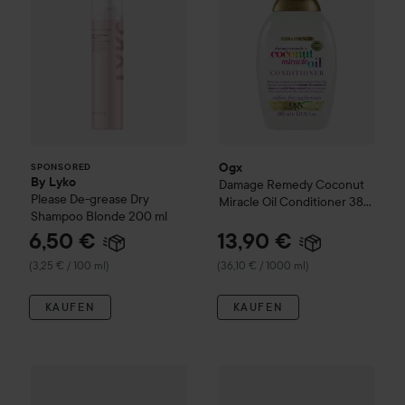
Ogx
SPONSORED
By Lyko
Damage Remedy
Coconut
Please De-grease Dry
Miracle Oil Conditioner
385
Shampoo
Blonde 200 ml
ml
6,50 €
13,90 €
(3,25 € / 100 ml)
(36,10 € / 1000 ml)
KAUFEN
KAUFEN
WOW-Preis
Olaplex
No.5 Bond
Ogx
Coconut Miracle Oil
Shampoo 385 ml & Conditioner 38