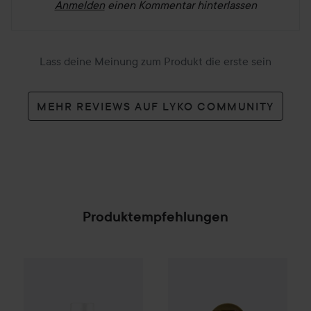
Anmelden
einen Kommentar hinterlassen
Lass deine Meinung zum Produkt die erste sein
MEHR REVIEWS AUF LYKO COMMUNITY
Produktempfehlungen
By Lyko
Please De-grease Dry Shampoo
Ogx
Damage Remedy
Blonde 2
Coconut 
SPONSORED