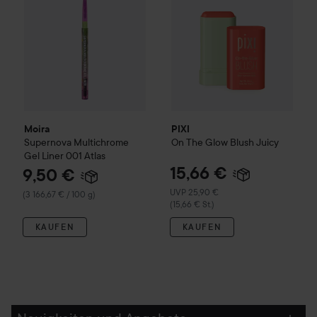
Moira
PIXI
Supernova Multichrome
On The Glow Blush
Juicy
Gel Liner
001 Atlas
15,66 €
9,50 €
Empfohlener Preis 25,90 €
UVP 25,90 €
(3 166,67 € / 100 g)
(15,66 € St.)
KAUFEN
KAUFEN