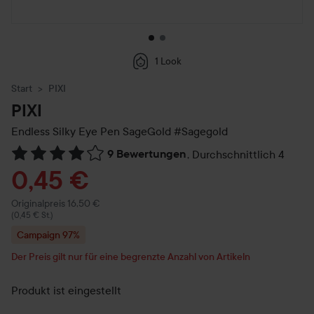
1 Look
Start
PIXI
PIXI
Endless Silky Eye Pen SageGold
#Sagegold
9 Bewertungen
,
Durchschnittlich 4
Weiter zu Reviews & Kommentare
Angebotspreis
0,45 €
Regulärer Preis 16,50 €
Originalpreis 16,50 €
(0,45 € St.)
Campaign 97%
Der Preis gilt nur für eine begrenzte Anzahl von Artikeln
Produkt ist eingestellt