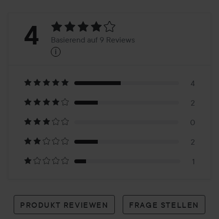
Bewertung:
4
Basierend auf 9 Reviews
i
4
Basierend
auf
4
2
9
0
Reviews
2
1
PRODUKT REVIEWEN
FRAGE STELLEN