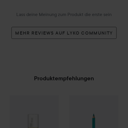
Lass deine Meinung zum Produkt die erste sein
MEHR REVIEWS AUF LYKO COMMUNITY
Produktempfehlungen
11,30 €
By Lyko
Beat the Heat
essence
200 ml
Kajal Pencil
25 Feel 
(5,65 € / 100 ml)
SPONSORED