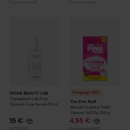
NICHE BEAUTY LAB
Transparent Lab
Campaign 30%
Pure Glycerin Face Se
The Pink Stuff
Campaign 30%
NICHE BEAUTY LAB
Transparent Lab
Pure
The Pink Stuff
Glycerin Face Serum
50 ml
Miracle Foaming Toilet
Cleaner 3x100g
300 g
Angebotspreis
15 €
4,55 €
Empfohlener Preis 15,50 €
Regulärer Preis 6,50 €
UVP 15,50 €
Originalpreis 6,50 €