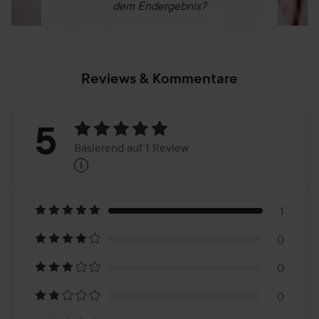
dem Endergebnis?
Reviews & Kommentare
Bewertung:
5
Basierend auf 1 Review
i
5
Basierend
auf
1
0
1
0
Review
0