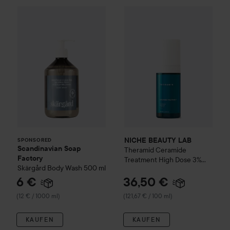
Scandinavian Soap Factory
NICHE BEAUTY LAB
Skärgård
Body Wash
Theramid
50
SPONSORED
NICHE BEAUTY LAB
SPONSORED
Scandinavian Soap
Theramid
Ceramide
Factory
Treatment High Dose 3%
Skärgård
Body Wash
500 ml
Ceramide Treatment
30 ml
6 €
36,50 €
(12 € / 1000 ml)
(121,67 € / 100 ml)
KAUFEN
KAUFEN