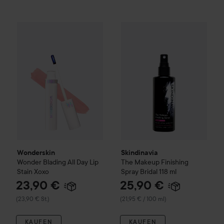
23,90 €
Wonderskin
Wonder Blading All Day Lip Stain
Skindinavia
The Makeup Finish
Xoxo
(23,90 € St.)
Wonderskin
Skindinavia
Wonder Blading All Day Lip
The Makeup Finishing
Stain
Xoxo
Spray Bridal
118 ml
23,90 €
25,90 €
(23,90 € St.)
(21,95 € / 100 ml)
KAUFEN
KAUFEN