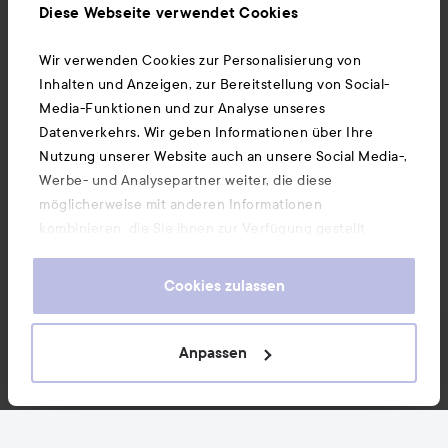
Ebenfalls interessant
Diese Webseite verwendet Cookies
Wir verwenden Cookies zur Personalisierung von
Unsere App herunterladen
Inhalten und Anzeigen, zur Bereitstellung von Social-
Media-Funktionen und zur Analyse unseres
Datenverkehrs. Wir geben Informationen über Ihre
Nutzung unserer Website auch an unsere Social Media-,
Werbe- und Analysepartner weiter, die diese
möglicherweise mit anderen Informationen
kombinieren, die Sie ihnen zur Verfügung gestellt
haben oder die sie durch Ihre Nutzung ihrer Dienste
gesammelt haben. Wenn Sie unsere Website weiterhin
Cookies zulassen
nutzen, stimmen Sie damit der Verwendung von
Cookies zu. Informationen darüber, wie Sie Ihre Cookie-
Einstellungen ändern können, finden Sie in unseren
Anpassen
Cookie-Richtlinien.
Copyright 2026