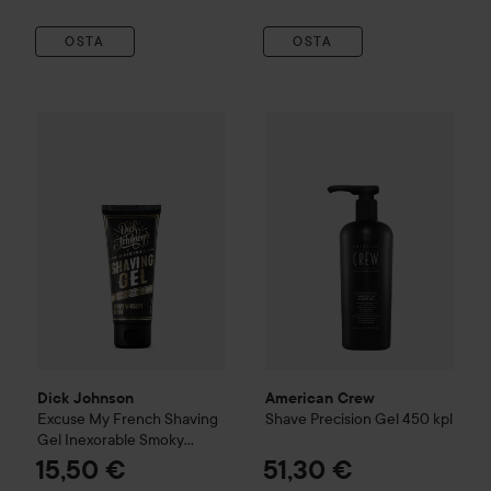
OSTA
OSTA
Dick Johnson
Excuse My French
Shaving Gel Inexorable S
American Crew
Shave Precisi
Dick Johnson
American Crew
Excuse My French
Shaving
Shave Precision Gel
450 kpl
Gel Inexorable Smoky
Whiskey
100 ml
15,50 €
51,30 €