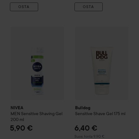
OSTA
OSTA
NIVEA
MEN
Sensitive Shaving Gel
200 ml
5,90 €
Bulldog
Sensitive Shave Gel
1
NIVEA
Bulldog
MEN
Sensitive Shaving Gel
Sensitive Shave Gel
175 ml
200 ml
5,90 €
6,40 €
Suositeltu hinta 9,90 €
Suos. hinta 9,90 €