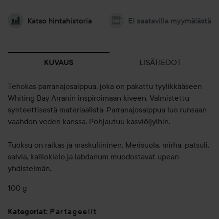
Katso hintahistoria
Ei saatavilla myymälästä
LISÄTIEDOT
KUVAUS
Tehokas parranajosaippua, joka on pakattu tyylikkääseen
Whiting Bay Arranin inspiroimaan kiveen. Valmistettu
synteettisestä materiaalista. Parranajosaippua luo runsaan
vaahdon veden kanssa. Pohjautuu kasviöljyihin.
Tuoksu on raikas ja maskuliininen. Merisuola, mirha, patsuli,
salvia, kalliokielo ja labdanum muodostavat upean
yhdistelmän.
100 g
Partageelit
Kategoriat
: