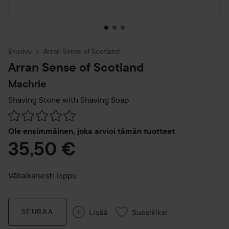
Etusivu
Arran Sense of Scotland
Arran Sense of Scotland
Machrie
Shaving Stone with Shaving Soap
Siirtyä jhk Arvosana & kommentit
Ole ensimmäinen, joka arvioi tämän tuotteet
35,50 €
Väliaikaisesti loppu
Lisää
Suosikiksi
SEURAA