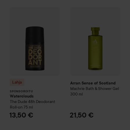
Lahja
Waterclouds
The Dude
Arran Sense of Scotland
48h Deodorant Roll
Mach
SPONSOROITU
Lahja
Arran Sense of Scotland
Machrie
Bath & Shower Gel
SPONSOROITU
300 ml
Waterclouds
The Dude
48h Deodorant
Roll-on
75 ml
13,50 €
21,50 €