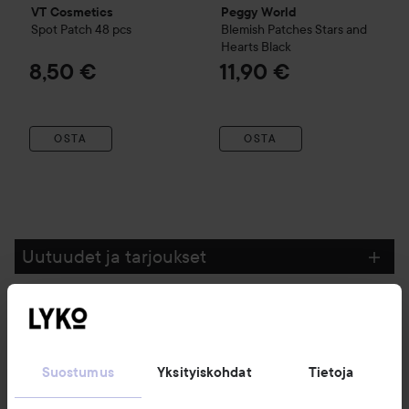
VT Cosmetics
Peggy World
Spot Patch 48 pcs
Blemish Patches Stars and
Hearts
Black
8,50 €
11,90 €
OSTA
OSTA
Uutuudet ja tarjoukset
Seuraa meitä
Suostumus
Yksityiskohdat
Tietoja
Asiakaspalvelu