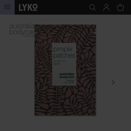
SIIRTYÄ JHK SISÄLTÖÖN
OHITA OSIO