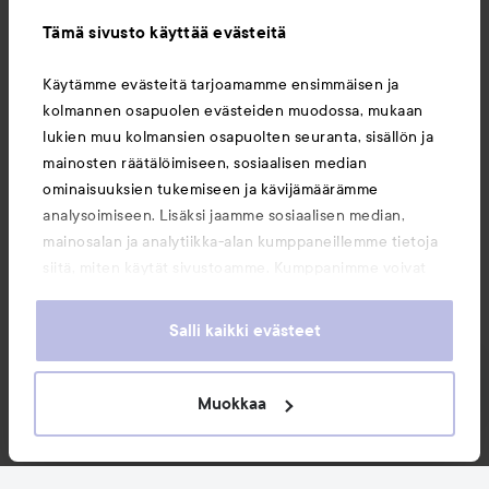
Tämä sivusto käyttää evästeitä
Tietoja
Käytämme evästeitä tarjoamamme ensimmäisen ja
kolmannen osapuolen evästeiden muodossa, mukaan
Saattaisit myös tykätä
lukien muu kolmansien osapuolten seuranta, sisällön ja
mainosten räätälöimiseen, sosiaalisen median
ominaisuuksien tukemiseen ja kävijämäärämme
analysoimiseen. Lisäksi jaamme sosiaalisen median,
mainosalan ja analytiikka-alan kumppaneillemme tietoja
siitä, miten käytät sivustoamme. Kumppanimme voivat
yhdistää näitä tietoja muihin tietoihin, joita olet antanut
heille tai joita on kerätty, kun olet käyttänyt heidän
Salli kaikki evästeet
palvelujaan. Käyttämällä sivustoamme, hyväksyt
evästeiden käytön.
Muokkaa
Copyright 2026