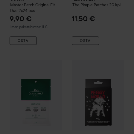
Master Patch Original Fit
The Pimple Patches
20 kpl
Duo 2x24 pcs
9,90 €
11,50 €
Ilman pakettihintaa: 11 €
OSTA
OSTA
VT Cosmetics
Spot Patch 48 pcs
Peggy World
Blemish Patches 
8,50 €