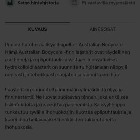
Katso hintahistoria
Ei saatavilla myymälästä
AINESOSAT
KUVAUS
Pimple Patches salisyylihapolla – Australian Bodycare
Nämä Australian Bodycare -finnilaastarit ovat täydellinen
ase finnejä ja epäpuhtauksia vastaan. Innovatiiviset
hydrokolloidilaastarit on suunniteltu hoitamaan näppyjä
nopeasti ja tehokkaasti suojaten ja rauhoittaen ihoa.
Laastarit on suunniteltu imemään ylimääräistä öljyä ja
finninestettä. Ne luovat suojaavan pinnan, joka ehkäisee
lisäinfektioita ja nopeuttaa paranemista. Salisyylihappo
tunkeutuu syvälle ihohuokosiin, liuottaa epäpuhtauksia ja
kuorii ihoa hellävaraisesti ehkäisten tukkeutuneita
ihohuokosia.