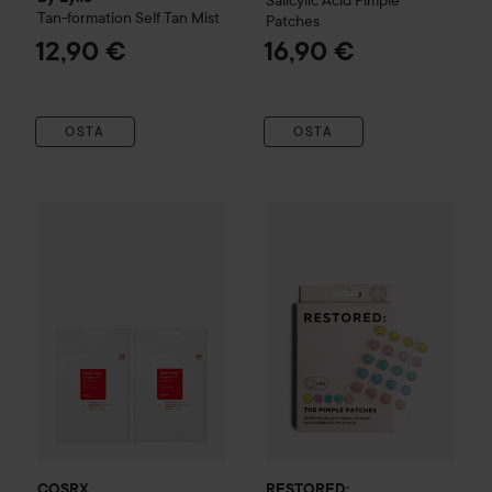
Salicylic Acid Pimple
Tan-formation Self Tan Mist
Patches
12,90 €
16,90 €
OSTA
OSTA
RESTORED:
The Pimple Patc
9,90 €
COSRX
Master Patch Original Fit Duo 2x24 pcs
Ilman pakettihintaa: 11 €
COSRX
RESTORED: