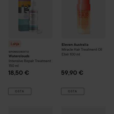
Lahja
Eleven Australia
Miracle Hair Treatment Oil
SPONSOROITU
Elixir
100 ml
Waterclouds
Intensive Repair Treatment
150 ml
18,50 €
59,90 €
OSTA
OSTA
Moroccanoil
Original Oil Treatment
IDA WARG Beauty
25 ml
Repair & Sh
17,50 €