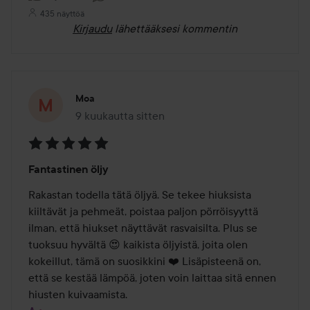
435 näyttöä
Kirjaudu
lähettääksesi kommentin
Moa
9 kuukautta sitten
Viesti luotiin 9 kuukautta sitten
Arvosana:
Fantastinen öljy
5
/
Rakastan todella tätä öljyä. Se tekee hiuksista 
5
kiiltävät ja pehmeät, poistaa paljon pörröisyyttä 
ilman, että hiukset näyttävät rasvaisilta. Plus se 
tuoksuu hyvältä 😍 kaikista öljyistä, joita olen 
kokeillut, tämä on suosikkini ❤️ Lisäpisteenä on, 
että se kestää lämpöä, joten voin laittaa sitä ennen 
hiusten kuivaamista.