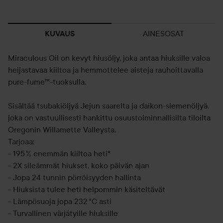
AINESOSAT
KUVAUS
Miraculous Oil on kevyt hiusöljy, joka antaa hiuksille valoa
heijastavaa kiiltoa ja hemmottelee aisteja rauhoittavalla
pure-fume™-tuoksulla.
Sisältää tsubakiöljyä Jejun saarelta ja daikon-siemenöljyä,
joka on vastuullisesti hankittu osuustoiminnallisilta tiloilta
Oregonin Willamette Valleysta.
Tarjoaa:
- 195 % enemmän kiiltoa heti*
- 2X sileämmät hiukset, koko päivän ajan
- Jopa 24 tunnin pörröisyyden hallinta
- Hiuksista tulee heti helpommin käsiteltävät
- Lämpösuoja jopa 232 °C asti
- Turvallinen värjätyille hiuksille