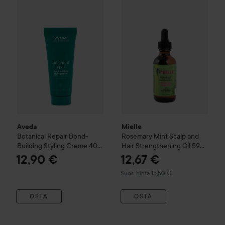
Aveda
Botanical Repair
Bond-Building Styling Creme
40 ml
1
Mielle
Rosemary Mint Scalp an
Aveda
Mielle
Botanical Repair
Bond-
Rosemary Mint Scalp and
Building Styling Creme
40
Hair Strengthening Oil
59
ml
ml
12,90 €
12,67 €
Suositeltu hinta 15,50 €
Suos. hinta 15,50 €
OSTA
OSTA