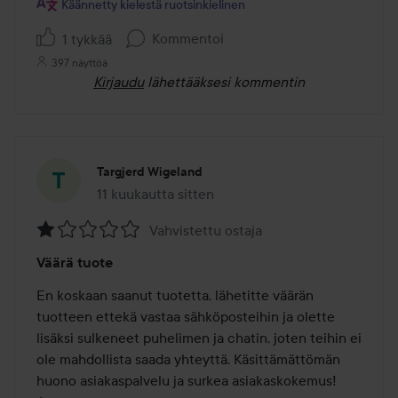
Käännetty kielestä ruotsinkielinen
Kommentoi
1 tykkää
397 näyttöä
Kirjaudu
lähettääksesi kommentin
Targjerd Wigeland
11 kuukautta sitten
Viesti luotiin 11 kuukautta sitten
Vahvistettu ostaja
Arvosana:
Väärä tuote
1
/
En koskaan saanut tuotetta, lähetitte väärän 
5
tuotteen ettekä vastaa sähköposteihin ja olette 
lisäksi sulkeneet puhelimen ja chatin, joten teihin ei 
ole mahdollista saada yhteyttä. Käsittämättömän 
huono asiakaspalvelu ja surkea asiakaskokemus!