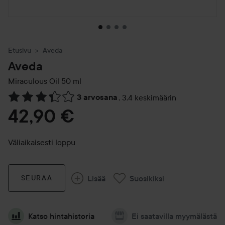
Etusivu
Aveda
Aveda
Miraculous Oil
50 ml
3 arvosana
,
3.4 keskimäärin
Siirtyä jhk Arvosana & kommentit
42,90 €
Väliaikaisesti loppu
Lisää
Suosikiksi
SEURAA
Katso hintahistoria
Ei saatavilla myymälästä