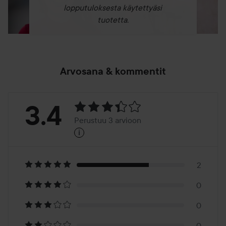
lopputuloksesta käytettyäsi
50 ml
tuotetta.
Arvosana & kommentit
Arvosana:
3.4
Perustuu 3 arvioon
i
3.4
Perustuu
3
2
0
arvioon
0
0