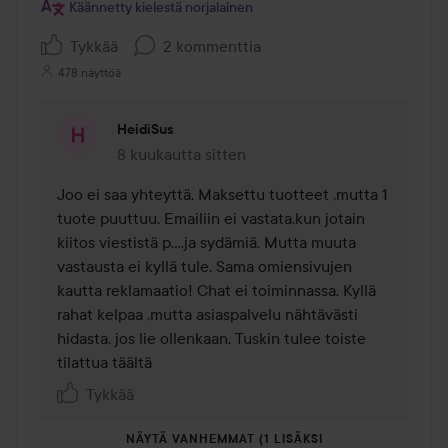
Käännetty kielestä norjalainen
Tykkää
2 kommenttia
478 näyttöä
HeidiSus
8 kuukautta sitten
Kommentti lisättiin 8 kuukautta sitten
Joo ei saa yhteyttä. Maksettu tuotteet ,mutta 1 
tuote puuttuu. Emailiin ei vastata,kun jotain 
kiitos viestistä p....ja sydämiä. Mutta muuta 
vastausta ei kyllä tule. Sama omiensivujen 
kautta reklamaatio! Chat ei toiminnassa. Kyllä 
rahat kelpaa ,mutta asiaspalvelu nähtävästi 
hidasta, jos lie ollenkaan. Tuskin tulee toiste 
tilattua täältä 
Tykkää
NÄYTÄ VANHEMMAT (1 LISÄKSI