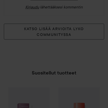
Kirjaudu
lähettääksesi kommentin
KATSO LISÄÄ ARVIOITA LYKO
COMMUNITYSSA
Suositellut tuotteet
Lahja
Waterclouds
Intensive Repair Treatment
Eleven Australia
Miracle Hair 
15
SPONSOROITU