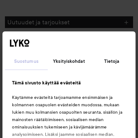
Uutuudet ja tarjoukset
Seuraa meitä
Suostumus
Yksityiskohdat
Tietoja
Asiakaspalvelu
Tämä sivusto käyttää evästeitä
Tietoja
Käytämme evästeitä tarjoamamme ensimmäisen ja
kolmannen osapuolen evästeiden muodossa, mukaan
Saattaisit myös tykätä
lukien muu kolmansien osapuolten seuranta, sisällön ja
mainosten räätälöimiseen, sosiaalisen median
ominaisuuksien tukemiseen ja kävijämäärämme
analysoimiseen. Lisäksi jaamme sosiaalisen median,