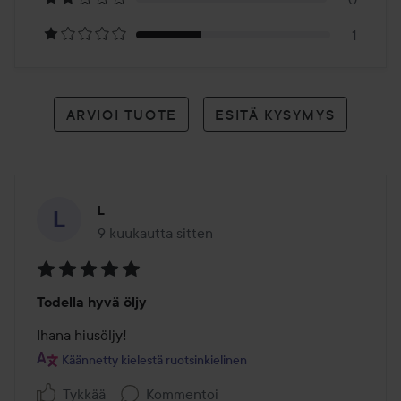
1
ARVIOI TUOTE
ESITÄ KYSYMYS
L
9 kuukautta sitten
Viesti luotiin 9 kuukautta sitten
Arvosana:
Todella hyvä öljy
5
/
Ihana hiusöljy!
5
Käännetty kielestä ruotsinkielinen
Tykkää
Kommentoi