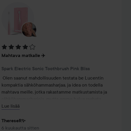
Arvosana: 4 / 5
Mahtava matkalle ✈️
Spark Electric Sonic Toothbrush Pink Bliss
Olen saanut mahdollisuuden testata be Lucentin 
kompaktia sähköhammasharjaa, ja idea on todella 
mahtava meille, jotka rakastamme matkustamista ja 
sähköhammasharjoja, mutta emme halua raahata 
mukanamme kömpelöä tavallista sähköhammasharjaa 
Lue lisää
matkalaukussa!

ThereseR✨
Tämä on sekä pienempi että kevyempi kuin tavallinen 
6 kuukautta sitten