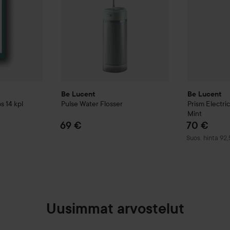
Be Lucent
Be Lucent
ps
14 kpl
Pulse Water Flosser
Prism Electri
Mint
69 €
70 €
Suositeltu hint
Suos. hinta 92
Uusimmat arvostelut