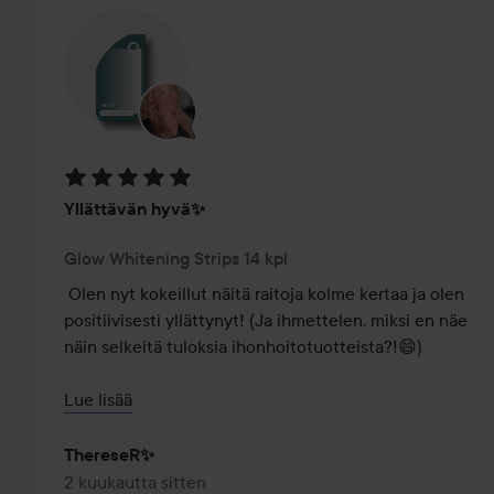
OHITA OSIO
Arvosana: 5 / 5
Yllättävän hyvä✨
Glow Whitening Strips 14 kpl
Olen nyt kokeillut näitä raitoja kolme kertaa ja olen 
positiivisesti yllättynyt! (Ja ihmettelen, miksi en näe 
näin selkeitä tuloksia ihonhoitotuotteista?!😄)

Jokaisessa pakkauksessa on 14 käyttökertaa raitoja, ja 
Lue lisää
käytät niitä 30 minuuttia.

ThereseR✨
✨Harjaa hampaat ja huuhtele

2 kuukautta sitten