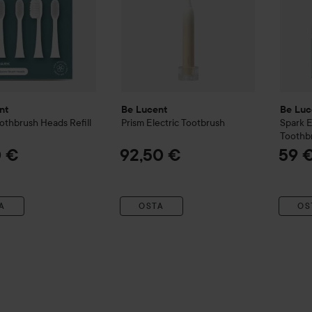
nt
Be Lucent
Be Luc
othbrush Heads Refill
Prism Electric Tootbrush
Spark
E
Toothb
0 €
92,50 €
59 
A
OSTA
OS