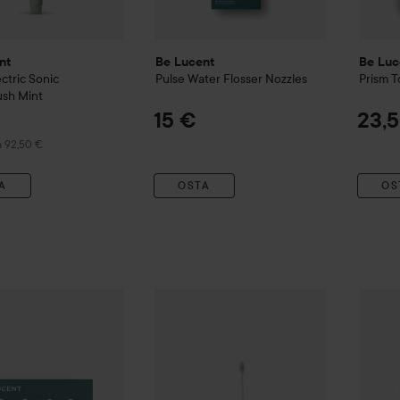
nt
Be Lucent
Be Luc
ctric Sonic
Pulse Water Flosser Nozzles
Prism 
ush Mint
15 €
23,
 hinta 92,50 €
a 92,50 €
A
OSTA
OS
ent
Spark
Toothbrush Heads Refill White
Be Lucent
Prism Electric Tootbrush
Be Lu
19,90 €
92,