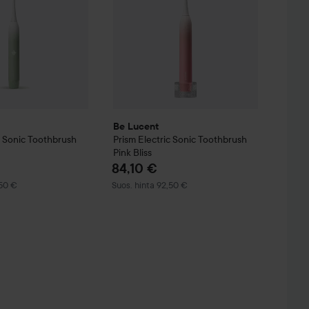
Be Lucent
c Sonic Toothbrush
Prism Electric Sonic Toothbrush
Pink Bliss
84,10 €
a 92,50 €
Suositeltu hinta 92,50 €
,50 €
Suos. hinta 92,50 €