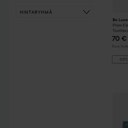
HINTARYHMÄ
Be Luce
Prism Ele
Toothbr
70 €
Suositeltu
Suos. hint
OST
Be Luc