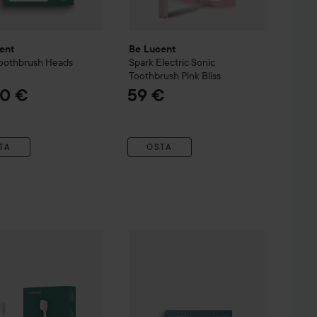
ent
Be Lucent
Toothbrush Heads
Spark
Electric Sonic
Toothbrush Pink Bliss
50 €
59 €
TA
OSTA
cent
Spark
Electric Sonic Toothbrush Mint Green
Be Lucent
Prism Toothbrush Heads Wh
50 €
59 €