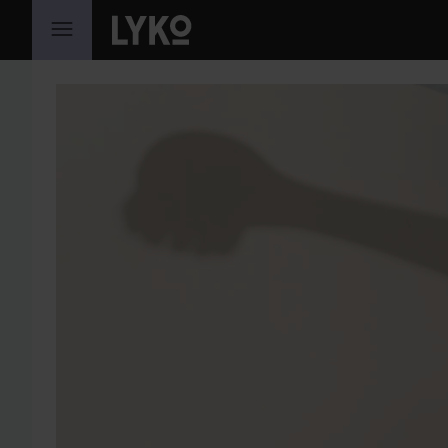
SIIRTYÄ JHK SISÄLTÖÖN