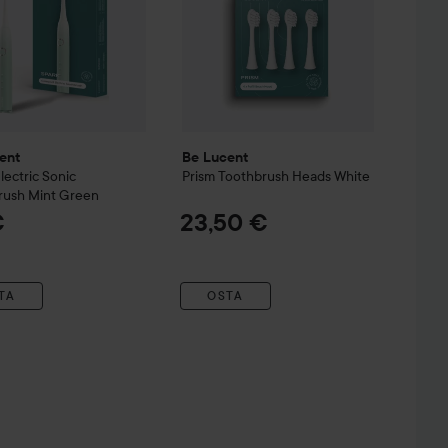
ent
Be Lucent
lectric Sonic
Prism Toothbrush Heads White
rush Mint Green
€
23,50 €
TA
OSTA