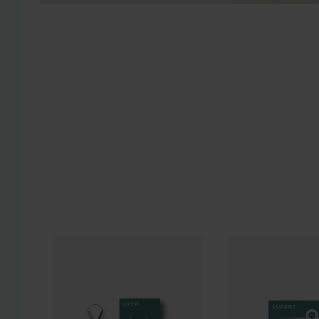
Be Lucent
Stainless Steel Tongue Scraper
Be Lucent
Glow Wh
15 €