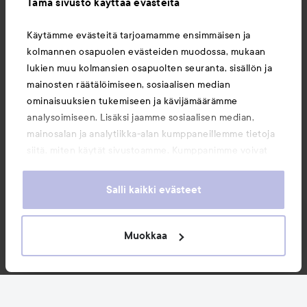
Tämä sivusto käyttää evästeitä
Tietoja
Käytämme evästeitä tarjoamamme ensimmäisen ja
kolmannen osapuolen evästeiden muodossa, mukaan
Saattaisit myös tykätä
lukien muu kolmansien osapuolten seuranta, sisällön ja
mainosten räätälöimiseen, sosiaalisen median
ominaisuuksien tukemiseen ja kävijämäärämme
analysoimiseen. Lisäksi jaamme sosiaalisen median,
mainosalan ja analytiikka-alan kumppaneillemme tietoja
siitä, miten käytät sivustoamme. Kumppanimme voivat
yhdistää näitä tietoja muihin tietoihin, joita olet antanut
heille tai joita on kerätty, kun olet käyttänyt heidän
Salli kaikki evästeet
palvelujaan. Käyttämällä sivustoamme, hyväksyt
evästeiden käytön.
Muokkaa
Copyright 2026