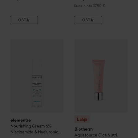
Suositeltu hinta 37,50 €
Suos. hinta 37,50 €
OSTA
OSTA
elementrē
Nourishing Cream 6% Niacinamide & Hyaluronic 
Lahja
Biotherm
Aquasource
Ci
Lahja
elementrē
Nourishing Cream 6%
Biotherm
Niacinamide & Hyaluronic
Aquasource
Cica Nutri
Acid
50 ml