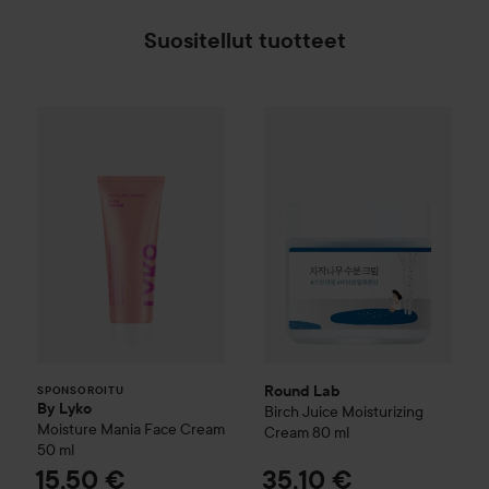
Suositellut tuotteet
By Lyko
Moisture Mania Face Cream
50 ml
15,50
Round Lab
Birch Juice
Moistu
SPONSOROITU
Round Lab
SPONSOROITU
By Lyko
Birch Juice
Moisturizing
Moisture Mania Face Cream
Cream
80 ml
50 ml
15,50 €
35,10 €