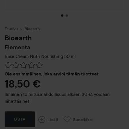
Etusivu
Bioearth
Bioearth
Elementa
Base Cream Nutri Nourishing
50 ml
Siirtyä jhk Arvosana & kommentit
Ole ensimmäinen, joka arvioi tämän tuotteet
18,50 €
Ilmainen toimitusmahdollisuus alkaen 30 €, voidaan
lähettää heti
Lisää
Suosikiksi
OSTA