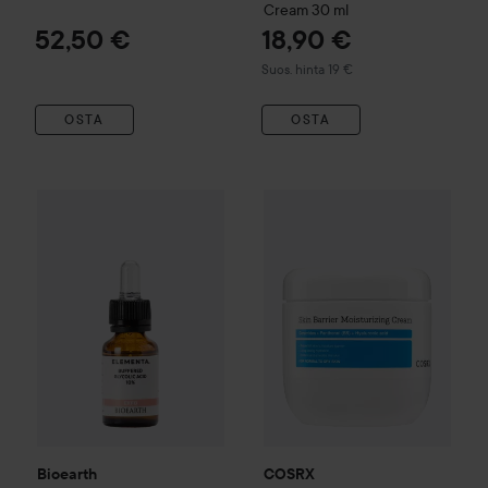
Cream
30 ml
52,50 €
18,90 €
Suositeltu hinta 19 €
Suos. hinta 19 €
OSTA
OSTA
Bioearth
Elementa
Glycolic Acid 10% (Buffered Ph 4) Booste
COSRX
Skin Barrier Moisturiz
Bioearth
COSRX