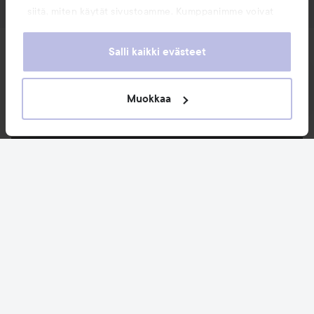
siitä, miten käytät sivustoamme. Kumppanimme voivat
yhdistää näitä tietoja muihin tietoihin, joita olet antanut
heille tai joita on kerätty, kun olet käyttänyt heidän
Uutuudet ja tarjoukset
Salli kaikki evästeet
palvelujaan. Käyttämällä sivustoamme, hyväksyt
evästeiden käytön.
Muokkaa
Seuraa meitä
Asiakaspalvelu
Tietoja
Saattaisit myös tykätä