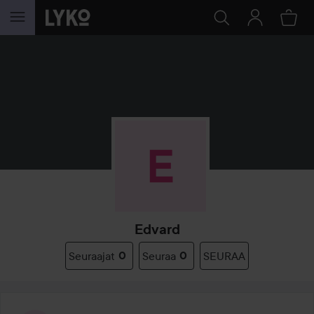
SIIRTYÄ JHK SISÄLTÖÖN
Edvard
Seuraajat
0
Seuraa
0
SEURAA