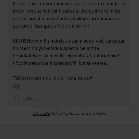
Kevyt leave-in-seerumi voi myös auttaa kuivuuteen 
ilman, että se tukkisi huokosia. Jos kutina tai hilse 
jatkuu, voi olla hyvä harkita lääkäriajan varaamista 
perusteellisempaa arviointia varten.

Räätälöidymmän ratkaisun saamiseksi voit tarkistaa 
hiustestin Lyko-sovelluksessa. Se antaa 
henkilökohtaisia suosituksia vain 3-5 minuutissa! 
Löydät sen sovelluksen profiilikuvakkeesta.

Toivottavasti sinulla on ihana päivä🌟
Tykkää
Kirjaudu
lähettääksesi kommentin