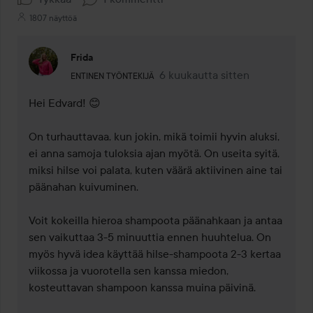
1807 näyttöä
Frida
Käyttäjän rooli: Entinen työntekijä.
6 kuukautta sitten
Kommentti lisättiin 6 kuukautta
ENTINEN TYÖNTEKIJÄ
Hei Edvard! 😊

On turhauttavaa, kun jokin, mikä toimii hyvin aluksi, 
ei anna samoja tuloksia ajan myötä. On useita syitä, 
miksi hilse voi palata, kuten väärä aktiivinen aine tai 
päänahan kuivuminen.

Voit kokeilla hieroa shampoota päänahkaan ja antaa 
sen vaikuttaa 3-5 minuuttia ennen huuhtelua. On 
myös hyvä idea käyttää hilse-shampoota 2-3 kertaa 
viikossa ja vuorotella sen kanssa miedon, 
kosteuttavan shampoon kanssa muina päivinä.
