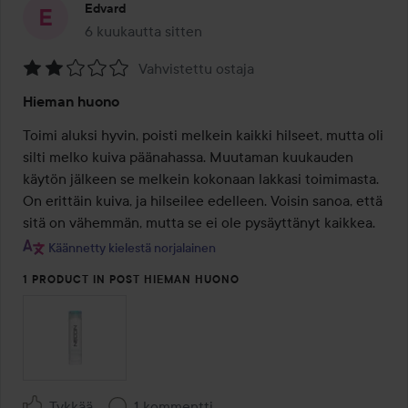
Edvard
6 kuukautta sitten
Viesti luotiin 6 kuukautta sitten
Vahvistettu ostaja
Arvosana:
Hieman huono
2
/
Toimi aluksi hyvin, poisti melkein kaikki hilseet, mutta oli 
5
silti melko kuiva päänahassa. Muutaman kuukauden 
käytön jälkeen se melkein kokonaan lakkasi toimimasta. 
On erittäin kuiva, ja hilseilee edelleen. Voisin sanoa, että 
sitä on vähemmän, mutta se ei ole pysäyttänyt kaikkea.
Käännetty kielestä norjalainen
1 PRODUCT IN POST HIEMAN HUONO
Tykkää
1 kommentti