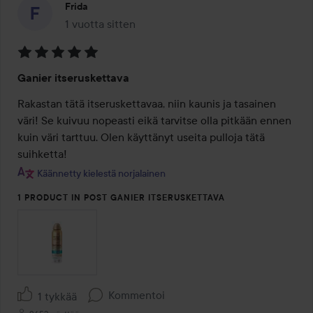
Frida
1 vuotta sitten
Viesti luotiin 1 vuotta sitten
Arvosana:
Ganier itseruskettava
5
/
Rakastan tätä itseruskettavaa, niin kaunis ja tasainen 
5
väri! Se kuivuu nopeasti eikä tarvitse olla pitkään ennen 
kuin väri tarttuu. Olen käyttänyt useita pulloja tätä 
suihketta!
Käännetty kielestä norjalainen
1 PRODUCT IN POST GANIER ITSERUSKETTAVA
Kommentoi
1 tykkää