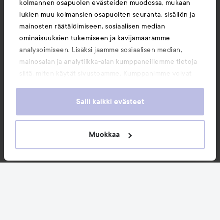
kolmannen osapuolen evästeiden muodossa, mukaan
lukien muu kolmansien osapuolten seuranta, sisällön ja
mainosten räätälöimiseen, sosiaalisen median
ominaisuuksien tukemiseen ja kävijämäärämme
analysoimiseen. Lisäksi jaamme sosiaalisen median,
mainosalan ja analytiikka-alan kumppaneillemme tietoja
siitä, miten käytät sivustoamme. Kumppanimme voivat
yhdistää näitä tietoja muihin tietoihin, joita olet antanut
heille tai joita on kerätty, kun olet käyttänyt heidän
Salli kaikki evästeet
palvelujaan. Käyttämällä sivustoamme, hyväksyt
evästeiden käytön.
Muokkaa
Uutuudet ja tarjoukset
Seuraa meitä