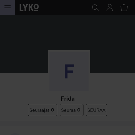
SIIRTYÄ JHK SISÄLTÖÖN
Frida
Seuraajat
0
Seuraa
0
SEURAA