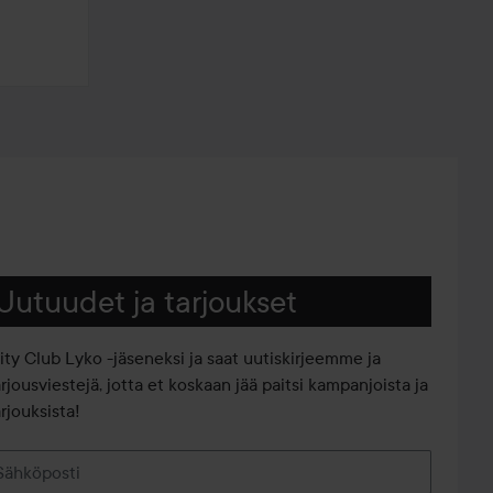
Uutuudet ja tarjoukset
iity Club Lyko -jäseneksi ja saat uutiskirjeemme ja
arjousviestejä, jotta et koskaan jää paitsi kampanjoista ja
rjouksista!
Sähköposti