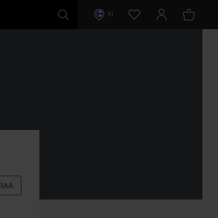
FI
RAA