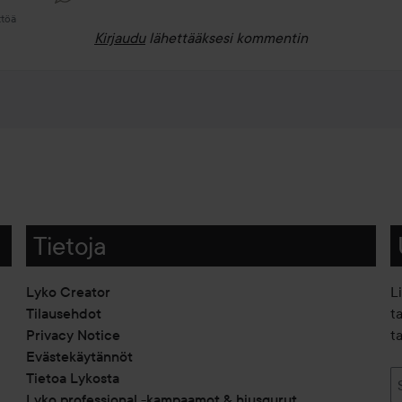
ttöä
Kirjaudu
lähettääksesi kommentin
Tietoja
Lyko Creator
L
Tilausehdot
t
Privacy Notice
ta
Evästekäytännöt
Tietoa Lykosta
Lyko professional -kampaamot & hiusgurut