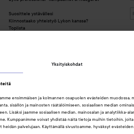
Suosittele ystävällesi
Kiinnostaako yhteistyö Lykon kanssa?
Toplista
Alennuskoodit
Saavutettavuusseloste
Michael Edwards Fragrances of the World
Yksityiskohdat
teitä
mamme ensimmäisen ja kolmannen osapuolen evästeiden muodossa, 
ta, sisällön ja mainosten räätälöimiseen, sosiaalisen median ominai
Saattaisit myös tykätä
en. Lisäksi jaamme sosiaalisen median, mainosalan ja analytiikka-al
me. Kumppanimme voivat yhdistää näitä tietoja muihin tietoihin, joita o
Huulet
yt heidän palvelujaan. Käyttämällä sivustoamme, hyväksyt evästeiden