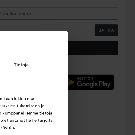
Puhelinnumero
JATKA
Seuraa meitä
Tietoja
mukaan lukien muu
suuksien tukemiseen ja
an kumppaneillemme tietoja
let antanut heille tai joita
 käytön.