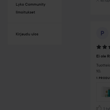
48 näy
Lyko Community
Ilmoitukset
Kirjaudu ulos
Arvosa
Ei ole R
5
/
Tuotteid
5
10.
1 PRODU
1 t