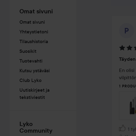
Omat sivuni
Omat sivuni
Yhteystietoni
Tilaushistoria
Suosikit
Arvosa
Täyden
Tuotevahti
5
/
En olisi
Kutsu ystäväsi
5
vilpittö
Club Lyko
1 PRODU
Uutiskirjeet ja
tekstiviestit
Lyko
1 t
Community