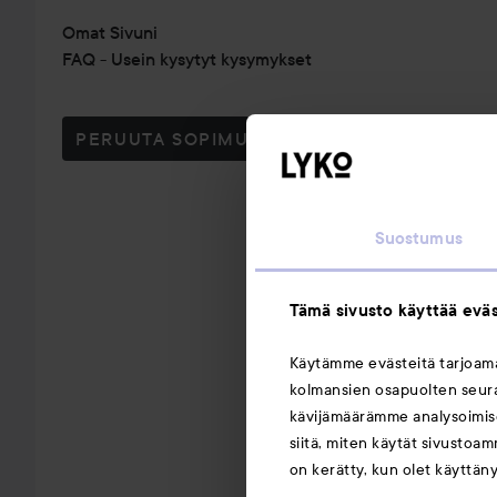
Omat Sivuni
FAQ - Usein kysytyt kysymykset
PERUUTA SOPIMUS TÄSTÄ
Suostumus
Tämä sivusto käyttää eväs
Käytämme evästeitä tarjoa
kolmansien osapuolten seuran
kävijämäärämme analysoimise
siitä, miten käytät sivustoam
on kerätty, kun olet käyttän