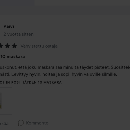
Päivi
2 vuotta sitten
Viesti luotiin 2 vuotta sitten
Vahvistettu ostaja
na:
 10 maskara
 uskonut, että joku maskara saa minulta täydet pisteet. Suosittel
mästi. Levittyy hyvin, hoitaa ja sopii hyvin valuville silmille.
CT IN POST TÄYDEN 10 MASKARA
Kommentoi
ykkää