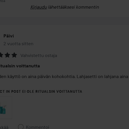
ttöä
Kirjaudu
lähettääksesi kommentin
Päivi
2 vuotta sitten
Viesti luotiin 2 vuotta sitten
Vahvistettu ostaja
na:
itualsin voittanutta
en käyttö on aina päivän kohokohtia. Lahjasetti on lahjana aina t
CT IN POST EI OLE RITUALSIN VOITTANUTTA
Kommentoi
ykkää