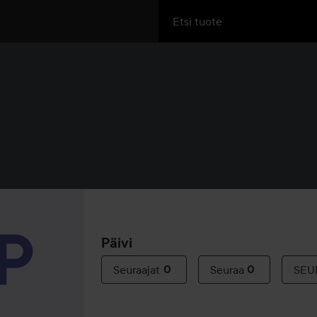
Päivi
Seuraajat
0
Seuraa
0
SEU