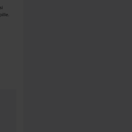
i 
ille.