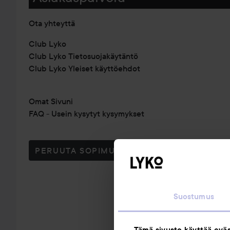
Ota yhteyttä
Club Lyko
Club Lyko Tietosuojakäytäntö
Club Lyko Yleiset käyttöehdot
Omat Sivuni
FAQ - Usein kysytyt kysymykset
PERUUTA SOPIMUS TÄSTÄ
Suostumus
Tämä sivusto käyttää eväs