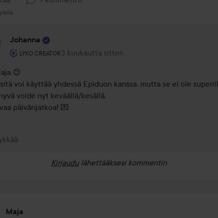
yttöä
Johanna
Käyttäjän rooli: Lyko Creator.
3 kuukautta sitten
Kommentti lisättiin 3 kuukautta sitten
LYKO CREATOR
aja 😊

, sitä voi käyttää yhdessä Epiduon kanssa, mutta se ei ole superrik
hyvä voide nyt keväällä/kesällä.

aa päivänjatkoa! 💌
ykkää
Kirjaudu
lähettääksesi kommentin
Maja