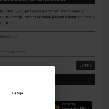
iity Club Lyko -jäseneksi ja saat uutiskirjeemme ja
arjousviestejä, jotta et koskaan jää paitsi kampanjoista ja
rjouksista!
Sähköposti
Puhelinnumero
JATKA
Seuraa meitä
Tietoja