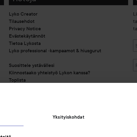
Lyko Creator
L
Tilausehdot
t
Privacy Notice
ta
Evästekäytännöt
Tietoa Lykosta
Lyko professional -kampaamot & hiusgurut
Suosittele ystävällesi
Kiinnostaako yhteistyö Lykon kanssa?
Toplista
Alennuskoodit
Saavutettavuusseloste
Michael Edwards Fragrances of the World
Yksityiskohdat
teitä