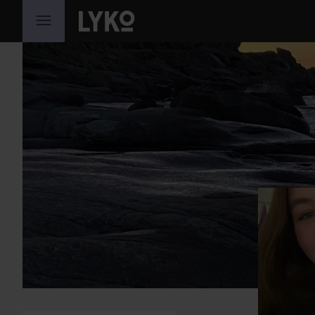
SIIRTYÄ JHK SISÄLTÖÖN