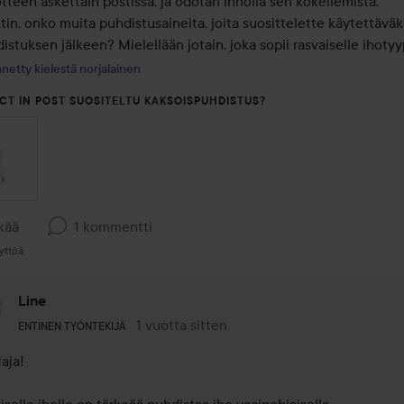
tteen äskettäin postissa, ja odotan innolla sen kokeilemista. 

etin, onko muita puhdistusaineita, joita suosittelette käytettäväks
istuksen jälkeen? Mielellään jotain, joka sopii rasvaiselle ihotyyp
netty kielestä norjalainen
CT IN POST SUOSITELTU KAKSOISPUHDISTUS?
kää
1 kommentti
yttöä
Line
Käyttäjän rooli: Entinen työntekijä.
1 vuotta sitten
Kommentti lisättiin 1 vuotta sitten
ENTINEN TYÖNTEKIJÄ
aja!
