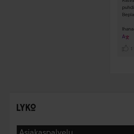
Rasva
puhdi
Bepla
Ihana
1
Asiakaspalvelu