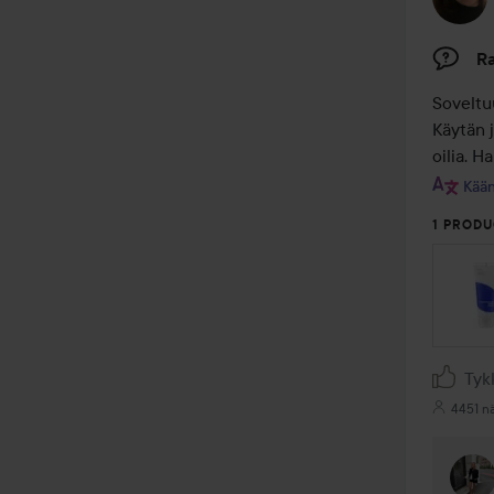
Ra
Soveltuu
Käytän 
oilia. H
Kään
1 PRODU
Tyk
4451 n