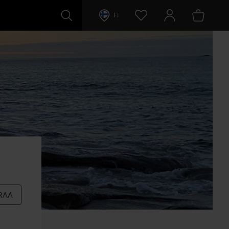
FI
RAA