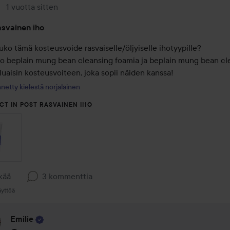
1 vuotta sitten
Viesti luotiin 1 vuotta sitten
svainen iho
ko tämä kosteusvoide rasvaiselle/öljyiselle ihotyypille? 

jo beplain mung bean cleansing foamia ja beplain mung bean cle
aluaisin kosteusvoiteen, joka sopii näiden kanssa!
netty kielestä norjalainen
CT IN POST RASVAINEN IHO
kää
3 kommenttia
äyttöä
Emilie