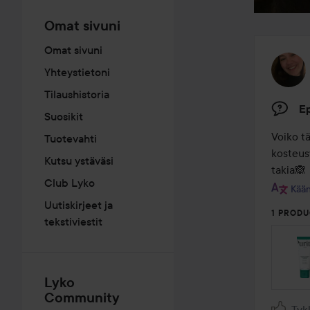
Omat sivuni
Omat sivuni
Yhteystietoni
Tilaushistoria
Ep
Suosikit
Voiko t
Tuotevahti
kosteus
Kutsu ystäväsi
takia🙈
Club Lyko
Kään
Uutiskirjeet ja
1 PRODU
tekstiviestit
Lyko
Community
Tyk