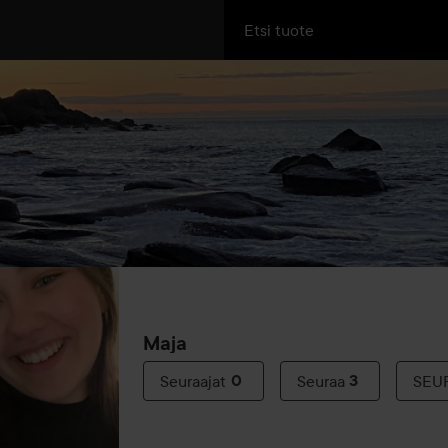
Maja
Seuraajat
0
Seuraa
3
SEU