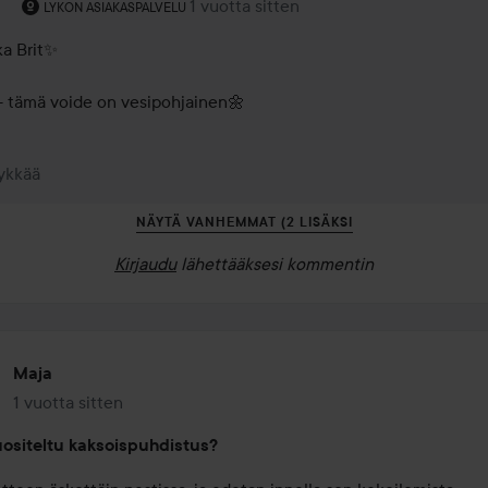
Käyttäjän rooli: Lykon asiakaspalvelu .
1 vuotta sitten
Kommentti lisättiin 1 vuotta sitten
LYKON ASIAKASPALVELU
a Brit✨

 - tämä voide on vesipohjainen🌼
ykkää
NÄYTÄ VANHEMMAT (2 LISÄKSI
Kirjaudu
lähettääksesi kommentin
Maja
1 vuotta sitten
Viesti luotiin 1 vuotta sitten
ositeltu kaksoispuhdistus?