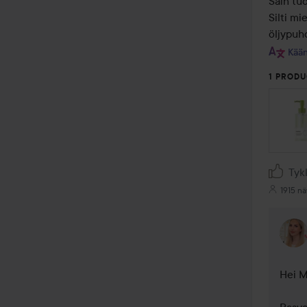
Sain tuo
Silti mi
öljypuhd
Kään
1 PRODU
Tyk
1915 nä
Hei M