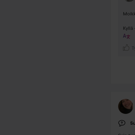
Moikk
Kyllä
T
Su