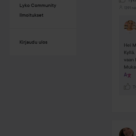
Lyko Community
1391 nä
Ilmoitukset
Kirjaudu ulos
Hei M
Kyllä
vaan 
Mukav
T