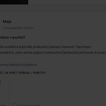
Maja
3 kuukautta sitten
Viesti luotiin 3 kuukautta sitten
iduo + purito?
ätä voidetta käyttää yhdessä Epiduon kanssa? Tarvitsen 
voidetta, joka antaa paljon kosteutta Epiduosta johtuvan kuivan 
netty kielestä norjalainen
CT IN POST EPIDUO + PURITO?
kää
1 kommentti