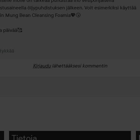
iselle iholle on tärkeää puhdistaa iho vesipohjaisella 
stusaineella öljypuhdistuksen jälkeen. Voit esimerkiksi käyttää 
in Mung Bean Cleansing Foamia💖🤧

a päivää🥰
 tykkää
Kirjaudu
lähettääksesi kommentin
Tietoja