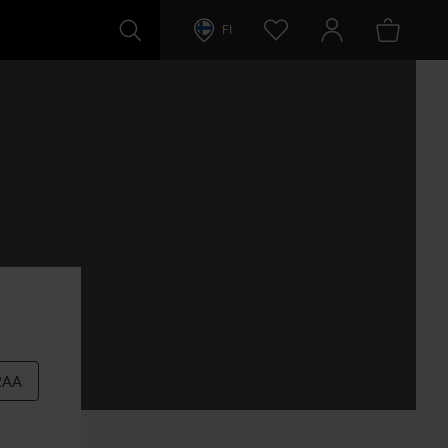
FI
RAA