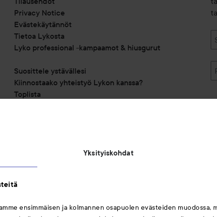
Tilausehdot
t
Privacy Notice
ta
Evästekäytännöt
Tietoa Lykosta
Lyko professional -kampaamot & hiusgurut
Suosittele ystävällesi
Kiinnostaako yhteistyö Lykon kanssa?
Toplista
Alennuskoodit
Saavutettavuusseloste
Michael Edwards Fragrances of the World
Yksityiskohdat
teitä
mamme ensimmäisen ja kolmannen osapuolen evästeiden muodossa, 