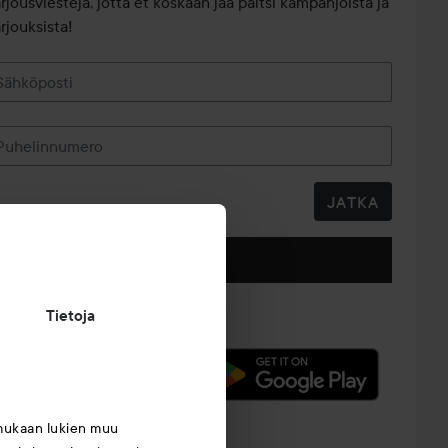
arjousviestejä, jotta et koskaan jää paitsi kampanjoista ja
rjouksista!
Sähköposti
Puhelinnumero
JATKA
Seuraa meitä
Tietoja
mukaan lukien muu