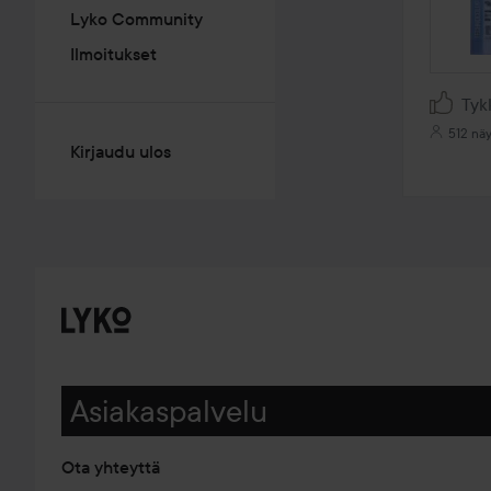
Lyko Community
Ilmoitukset
Tyk
512 näy
Kirjaudu ulos
Asiakaspalvelu
Ota yhteyttä