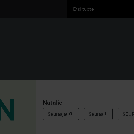
Natalie
Seuraajat
0
Seuraa
1
SEU