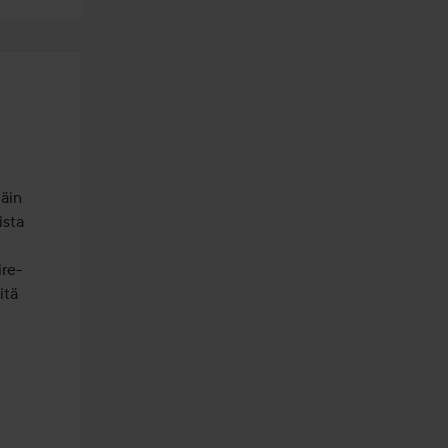
äin 
sta 
ire-
tä 