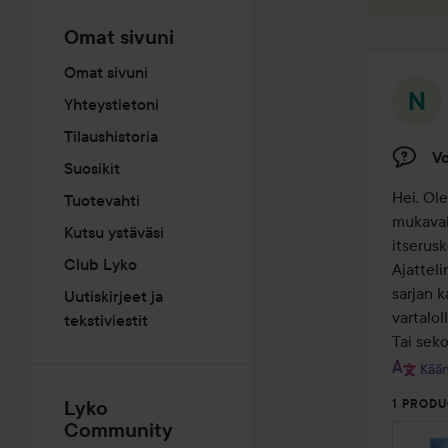
Omat sivuni
Omat sivuni
Yhteystietoni
Tilaushistoria
Vo
Suosikit
Hei. Ole
Tuotevahti
mukavaks
Kutsu ystäväsi
itserusk
Club Lyko
Ajattel
sarjan k
Uutiskirjeet ja
vartalol
tekstiviestit
Tai sek
Kään
Lyko
1 PRODU
Community