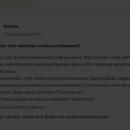
Natalie
4 kuukautta sitten
Viesti luotiin 4 kuukautta sitten
iko sitä sekoittaa kosteusvoiteeseen?
n uusi itsebrunssissa enkä pidä moussea. Siksi tunnen oloni eritt
i asteittaisissa itseruskettavissa. Harmi, ettei tässä ole asteittai
ettavaa.

in kuitenkin, että voisin sekoittaa muutaman tipan/määrän sapph
asvorusketusvoidetta kosteusvoiteeseen? Jotta voisin levittää si
le jne. Onko tämä hyvä idea? Toimiiko se?

oittaa moussen kosteusvoiteeseen? Mietteitä?
netty kielestä norjalainen
CT IN POST VOIKO SITÄ SEKOITTAA KOSTEUSVOITEESEEN?