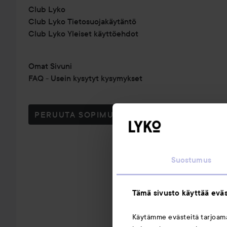
Club Lyko
Club Lyko Tietosuojakäytäntö
Club Lyko Yleiset käyttöehdot
Omat Sivuni
FAQ - Usein kysytyt kysymykset
PERUUTA SOPIMUS TÄSTÄ
Suostumus
Tämä sivusto käyttää eväs
Käytämme evästeitä tarjoa