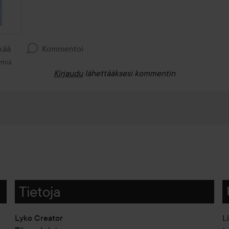
kää
Kommentoi
ttöä
Kirjaudu
lähettääksesi kommentin
Tietoja
Lyko Creator
L