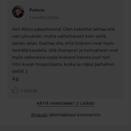
Patricia
1 vuotta sitten
Kommentti lisättiin 1 vuotta sitten
Hei! Kiitos palautteesta! Olen kokeillut laittaa sitä 
vain pituuksiin, mutta valitettavasti koin siellä 
saman asian. Saattaa olla, että hiukseni ovat myös 
herkällä kaudella, sillä shampoot ja hoitoaineet ovat 
myös vaikeuksia sopia hiukseni kanssa juuri nyt! 
Otin kuvan hiuspohjasta, koska se näkyi parhaiten 
siellä! :)
1 tykkää
NÄYTÄ VANHEMMAT (1 LISÄKSI
Kirjaudu
lähettääksesi kommentin