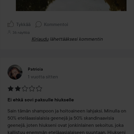
Tykkää
Kommentoi
36 näyttöä
Kirjaudu
lähettääksesi kommentin
Patricia
1 vuotta sitten
Viesti luotiin 1 vuotta sitten
Arvosana:
Ei ehkä sovi paksulle hiukselle
2
/
Sain tämän shampoon ja hoitoaineen lahjaksi. Minulla on 
5
50% eteläaasialaisia geenejä ja 50% skandinaavisia 
geenejä, joten hiukseni ovat jonkinlainen sekoitus, joka 
kallistuu enemmän eteläaasialaiseen suuntaan. Hiukseni 