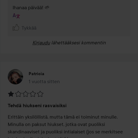
Ihanaa päivää! 🌱
Tykkää
Kirjaudu
lähettääksesi kommentin
Patricia
1 vuotta sitten
Viesti luotiin 1 vuotta sitten
Arvosana:
Tehdä hiukseni rasvaisiksi
1
/
Erittäin yksilöllistä, mutta tämä ei toiminut minulle. 
5
Minulla on paksut hiukset, jotka ovat puoliksi 
skandinaaviset ja puoliksi intialaiset (jos se merkitsee 