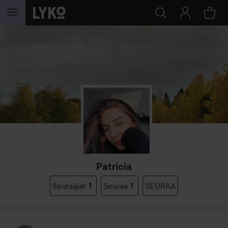
SIIRTYÄ JHK SISÄLTÖÖN
Patricia
Seuraajat
1
Seuraa
1
SEURAA