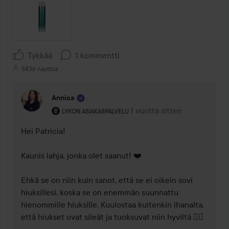
Tykkää
1 kommentti
5436 näyttöä
Annica
Käyttäjän rooli: Lykon asiakaspalvelu .
1 vuotta sitten
Kommentti lisättiin 1 vuotta
LYKON ASIAKASPALVELU
Hei Patricia! 

Kaunis lahja, jonka olet saanut! ❤️ 

Ehkä se on niin kuin sanot, että se ei oikein sovi 
hiuksillesi, koska se on enemmän suunnattu 
hienommille hiuksille. Kuulostaa kuitenkin ihanalta, 
että hiukset ovat sileät ja tuoksuvat niin hyviltä 👌🏻
