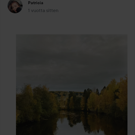
Patricia
1 vuotta sitten
Viesti luotiin 1 vuotta sitten