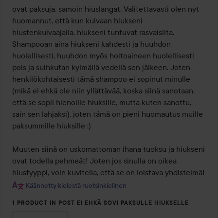
ovat paksuja, samoin hiuslangat. Valitettavasti olen nyt 
huomannut, että kun kuivaan hiukseni 
hiustenkuivaajalla, hiukseni tuntuvat rasvaisilta. 
Shampooan aina hiukseni kahdesti ja huuhdon 
huolellisesti, huuhdon myös hoitoaineen huolellisesti 
pois ja suihkutan kylmällä vedellä sen jälkeen. Joten 
henkilökohtaisesti tämä shampoo ei sopinut minulle 
(mikä ei ehkä ole niin yllättävää, koska siinä sanotaan, 
että se sopii hienoille hiuksille, mutta kuten sanottu, 
sain sen lahjaksi), joten tämä on pieni huomautus muille 
paksummille hiuksille :) 

Muuten siinä on uskomattoman ihana tuoksu ja hiukseni 
ovat todella pehmeät! Joten jos sinulla on oikea 
hiustyyppi, voin kuvitella, että se on loistava yhdistelmä!
Käännetty kielestä ruotsinkielinen
1 PRODUCT IN POST EI EHKÄ SOVI PAKSULLE HIUKSELLE