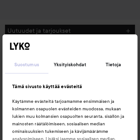
Uutuudet ja tarjoukset
Seuraa meitä
Suostumus
Yksityiskohdat
Tietoja
Asiakaspalvelu
Tämä sivusto käyttää evästeitä
Tietoja
Käytämme evästeitä tarjoamamme ensimmäisen ja
kolmannen osapuolen evästeiden muodossa, mukaan
lukien muu kolmansien osapuolten seuranta, sisällön ja
Saattaisit myös tykätä
mainosten räätälöimiseen, sosiaalisen median
ominaisuuksien tukemiseen ja kävijämäärämme
analysoimiseen. Lisäksi jaamme sosiaalisen median,