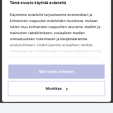
Tämä sivusto käyttää evästeitä
Tietoja
Käytämme evästeitä tarjoamamme ensimmäisen ja
kolmannen osapuolen evästeiden muodossa, mukaan
Saattaisit myös tykätä
lukien muu kolmansien osapuolten seuranta, sisällön ja
mainosten räätälöimiseen, sosiaalisen median
ominaisuuksien tukemiseen ja kävijämäärämme
analysoimiseen. Lisäksi jaamme sosiaalisen median,
mainosalan ja analytiikka-alan kumppaneillemme tietoja
siitä, miten käytät sivustoamme. Kumppanimme voivat
yhdistää näitä tietoja muihin tietoihin, joita olet antanut
heille tai joita on kerätty, kun olet käyttänyt heidän
Salli kaikki evästeet
palvelujaan. Käyttämällä sivustoamme, hyväksyt
evästeiden käytön.
Muokkaa
Copyright 2026