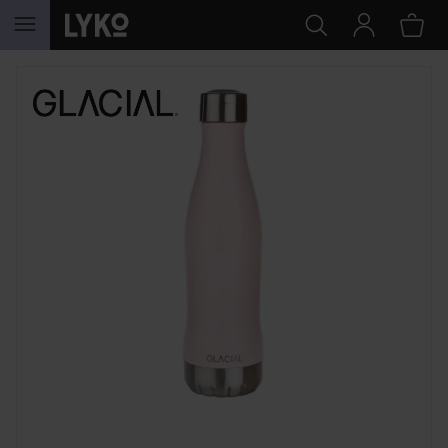
SIIRTYÄ JHK SISÄLTÖÖN