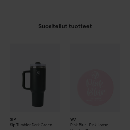
Suositellut tuotteet
17,70 €
W7
Pink Blur - Pink Loose Po
SIP
Sip Tumbler
Dark Green
Suositeltu hinta 23,50 €
SIP
W7
Sip Tumbler
Dark Green
Pink Blur - Pink Loose