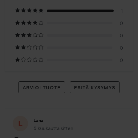
1
1
0
arvioon
0
0
0
ARVIOI TUOTE
ESITÄ KYSYMYS
Lana
5 kuukautta sitten
Viesti luotiin 5 kuukautta sitten