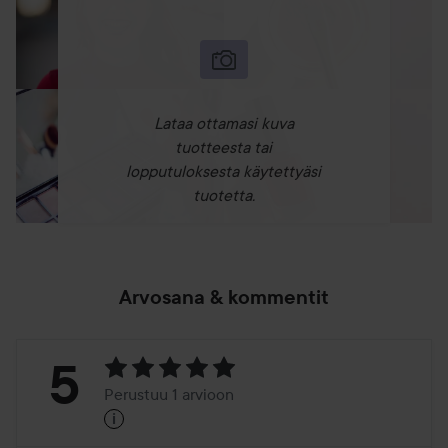
Lataa ottamasi kuva
tuotteesta tai
lopputuloksesta käytettyäsi
tuotetta.
Arvosana & kommentit
Arvosana:
5
Perustuu 1 arvioon
i
5
Perustuu