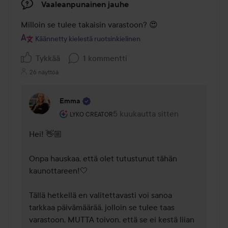
Vaaleanpunainen jauhe
Milloin se tulee takaisin varastoon? 😍
Käännetty kielestä ruotsinkielinen
Tykkää
1 kommentti
26 näyttöä
Emma
Käyttäjän rooli: Lyko Creator.
5 kuukautta sitten
Kommentti lisättiin 5 kuukautta 
LYKO CREATOR
Hei! 👋🏼 

Onpa hauskaa, että olet tutustunut tähän 
kaunottareen!🤍 

Tällä hetkellä en valitettavasti voi sanoa 
tarkkaa päivämäärää, jolloin se tulee taas 
varastoon, MUTTA toivon, että se ei kestä liian 