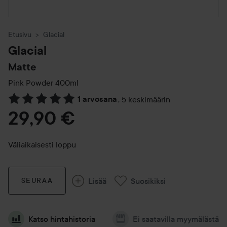
Etusivu
Glacial
Glacial
Matte
Pink Powder
400ml
1 arvosana
,
5 keskimäärin
Siirtyä jhk Arvosana & kommentit
29,90 €
Väliaikaisesti loppu
Lisää
Suosikiksi
SEURAA
Katso hintahistoria
Ei saatavilla myymälästä