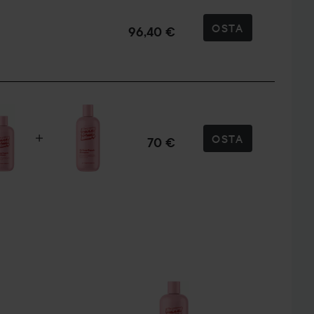
uksille
OSTA
96,40 €
hdota ja huuhtele huolellisesti. Jatka Oh Snap Repair
amiota kerran viikossa saadaksesi lisäkosteutusta
e sisältää lämpösuojan, suosittelemme aina lisäämään
OSTA
70 €
toilulaitteen käyttämistä.
 Repair Conditioner
a hoitavaa tuotetta vaurioituneille hiuksille? Tämä on
nditioner! Tehokas macadamiaöljy ja E
ä
sta hoitoaineesta todellisen superkosteuttajan
oimaisuutta antavalla koostumuksella. Täydellinen
emiallisesti käsitellyille hiuksille. Epäröitkö yhä? Kuuntele
aa ja lisänneet mukaan fantastisia leväuutteita, jotka