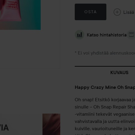
Lisää
OSTA
Katso hintahistoria
* Ei voi yhdistää alennuskoo
KUVAUS
Happy Crazy Mine Oh Sna
Oh snap! Etsitkö korjaavaa j
sinulle – Oh Snap Repair S
-vitamiini tekevät vegaanis
vahvistavalla ja uutta elinv
IA
kuiville, vaurioituneille ja k