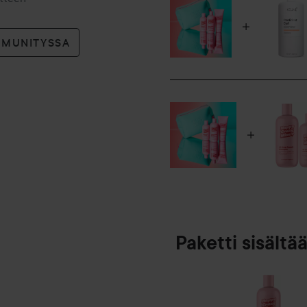
- Hellävarainen värjätyille hi
- Vegaaninen
MMUNITYSSA
Käyttö:
Levitä märkiin hiuksiin, vaa
Conditioner
-hoitoaineella. Käytä hiusna
hiuksille. Psst! Vaikka tuot
oman lämpösuojan ennen muo
350 ml
Happy Crazy Mine Oh Snap
Oh snap! Etsitkö korjaavaa j
sinulle – Oh Snap Repair Co
Paketti sisältä
-vitamiini tekevät vegaanise
vahvistavalla ja uutta elinv
kuiville, vaurioituneille ja k
tätä: Olemme kohottaneet rim