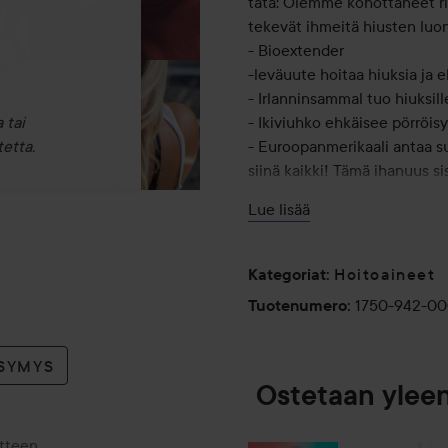
tätä: Olemme kohottaneet rim
tekevät ihmeitä hiusten luon
- Bioextender
-leväuute hoitaa hiuksia ja e
- Irlanninsammal tuo hiuksill
 tai
- Ikiviuhko ehkäisee pörröisy
etta.
- Euroopanmerikaali antaa suo
siinä kaikki! Tämä ihanuus s
tunnelmalla. Jasmiinin sydän
Lue lisää
tunnelmalliseen kookoksen p
lannistaa. Oh Snap on rinnal
-Korjaa ja hoitaa vaurioitune
Hoitoaineet
Kategoriat
:
- Sisältää tehokasta macada
1750-942-0
Tuotenumero
:
-vitamiinia ja leväuutetta
- Kosteuttaa ja vahvistaa hi
- Palauttaa hiusten luonnoll
YSYMYS
- Ihanteellinen kuiville, vauri
Ostetaan ylee
- Sisältää UV
- ja lämpösuojan
otteen