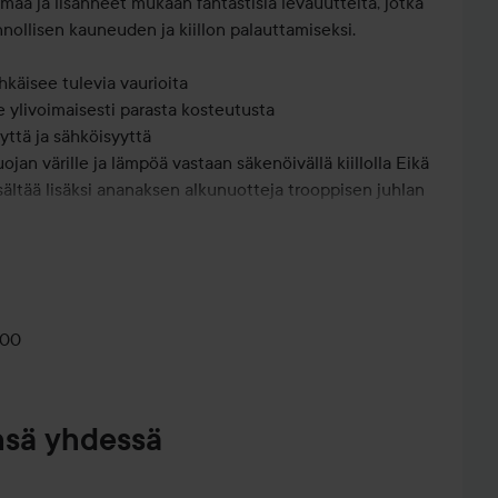
aa ja lisänneet mukaan fantastisia leväuutteita, jotka
nollisen kauneuden ja kiillon palauttamiseksi.
hkäisee tulevia vaurioita
e ylivoimaisesti parasta kosteutusta
yttä ja sähköisyyttä
jan värille ja lämpöä vastaan säkenöivällä kiillolla Eikä
isältää lisäksi ananaksen alkunuotteja trooppisen juhlan
 ylellisen kukkaisella vivahteella laskeutuu lopuksi
ohjaan. Nam! Älä anna vaurioituneiden hiusten
lasi! Ominaisuudet:
ita hiuksia
miaöljyä, E
000
usten rakennetta
isen kauneuden ja kiillon
oituneille tai kemiallisesti käsitellyille hiuksille
nsä yhdessä