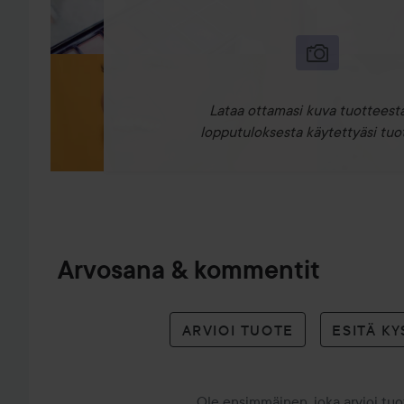
Lataa ottamasi kuva tuotteesta
lopputuloksesta käytettyäsi tuot
Arvosana & kommentit
ARVIOI TUOTE
ESITÄ K
Ole ensimmäinen, joka arvioi tu