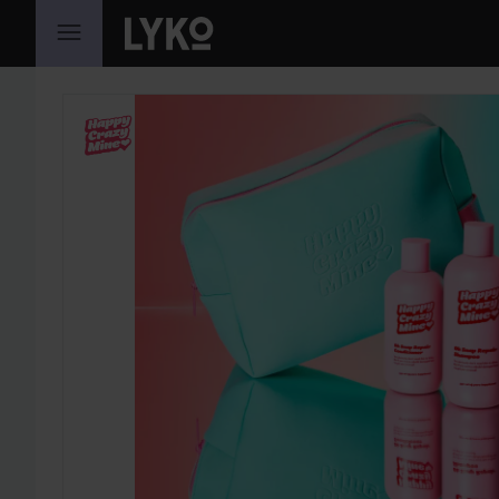
SIIRTYÄ JHK SISÄLTÖÖN