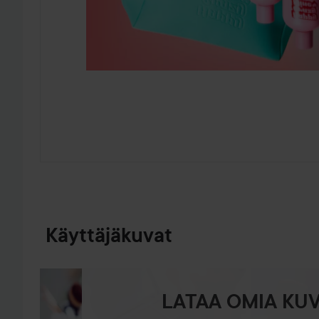
SIIRTYÄ JHK TUOTETIEDOT
Käyttäjäkuvat
LATAA OMIA KUV