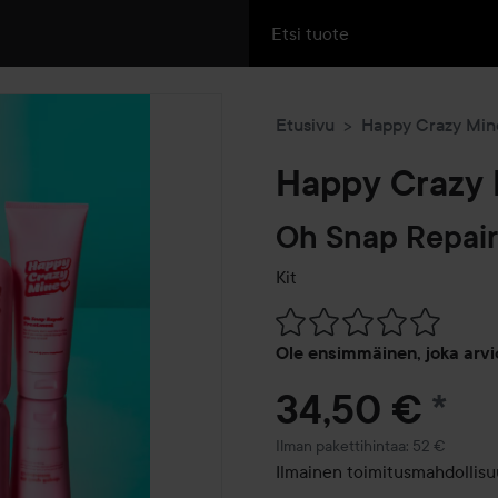
Etusivu
Happy Crazy Min
Happy Crazy
Oh Snap Repair
Kit
Siirtyä jhk Arvosana & komm
Ole ensimmäinen, joka arvi
34,50 €
*
Ilman pakettihintaa: 52 €
Ilmainen toimitusmahdollisuu