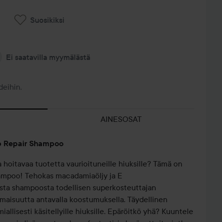
Suosikiksi
Ei saatavilla myymälästä
deihin.
AINESOSAT
p Repair Shampoo
a hoitavaa tuotetta vaurioituneille hiuksille? Tämä on
hampoo! Tehokas macadamiaöljy ja E
esta shampoosta todellisen superkosteuttajan
oimaisuutta antavalla koostumuksella. Täydellinen
emiallisesti käsitellyille hiuksille. Epäröitkö yhä? Kuuntele