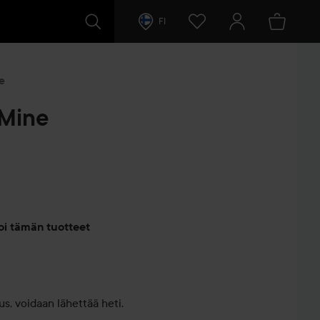
FI
e
 Mine
entit
oi tämän tuotteet
s, voidaan lähettää heti.