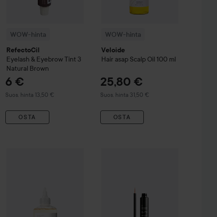
WOW-hinta
WOW-hinta
RefectoCil
Veloide
Eyelash & Eyebrow Tint
3
Hair asap Scalp Oil
100 ml
Natural Brown
6 €
25,80 €
Suositeltu hinta 13,50 €
Suositeltu hinta 31,50 €
Suos. hinta 13,50 €
Suos. hinta 31,50 €
OSTA
OSTA
-Permanent Conditioning Hair Colour
The Ordinary
Glycolic Acid 7% Exfoliating Toner
Violet
240 ml
4,90 €
16,40 €
WOW-hinta
Nanolash
Eyelash Ser