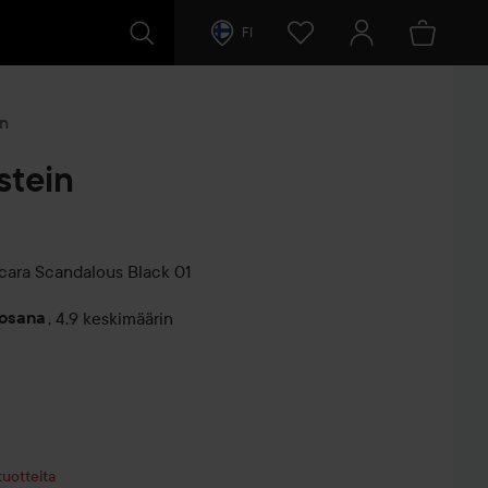
FI
in
stein
cara
Scandalous Black 01
vosana
,
4.9 keskimäärin
entit
a
tuotteita