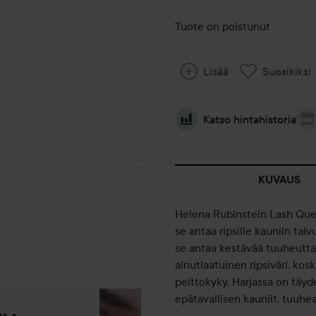
Tuote on poistunut
Lisää
Suosikiksi
Katso hintahistoria
KUVAUS
Helena Rubinstein Lash Que
se antaa ripsille kauniin ta
se antaa kestävää tuuheutta
ainutlaatuinen ripsiväri, kos
peittokyky. Harjassa on täyde
epätavallisen kauniit, tuuhea