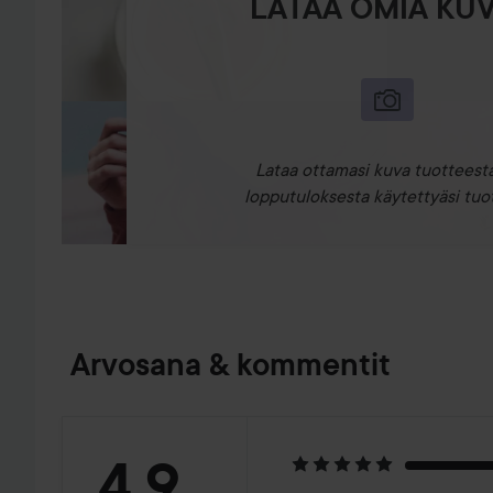
LATAA OMIA KUV
Lataa ottamasi kuva tuotteesta
lopputuloksesta käytettyäsi tuot
Arvosana & kommentit
Arvosana:
4.9