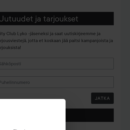
Uutuudet ja tarjoukset
iity Club Lyko -jäseneksi ja saat uutiskirjeemme ja
arjousviestejä, jotta et koskaan jää paitsi kampanjoista ja
rjouksista!
Sähköposti
Puhelinnumero
JATKA
Seuraa meitä