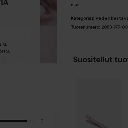
IA
6 ml
Vedenkestävät
Kategoriat
:
2083-179-00
Tuotenumero
:
 tai
etta.
Suositellut tuo
By Lyko
Smooth
SPONSOROITU
7