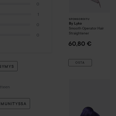
0
1
SPONSOROITU
By Lyko
0
Smooth Operator Hair
Straightener
0
60,80 €
OSTA
YSYMYS
Directions
Hair Colour
Semi
otteen
MMUNITYSSA