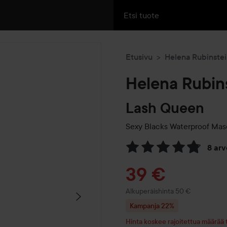
Etusivu
Helena Rubinste
Helena Rubin
Lash Queen
Sexy Blacks Waterproof Mas
8 ar
Siirtyä jhk Arvosana & komm
Tarjoushint
39 €
Normaali hinta 50 €
Alkuperäishinta 50 €
Kampanja 22%
Hinta koskee rajoitettua määrää 