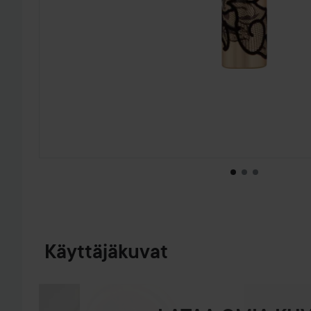
SIIRTYÄ JHK TUOTETIEDOT
Käyttäjäkuvat