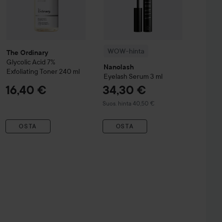
WOW-hinta
The Ordinary
Glycolic Acid 7%
Nanolash
Exfoliating Toner
240 ml
Eyelash Serum
3 ml
16,40 €
34,30 €
Suositeltu hinta 40,50 €
Suos. hinta 40,50 €
OSTA
OSTA