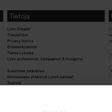
Tietoja
Lyko Creator
L
Tilausehdot
t
Privacy Notice
ta
Evästekäytännöt
Tietoa Lykosta
Lyko professional -kampaamot & hiusgurut
Suosittele ystävällesi
Kiinnostaako yhteistyö Lykon kanssa?
Toplista
Alennuskoodit
Saavutettavuusseloste
Michael Edwards Fragrances of the World