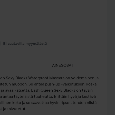
Ei saatavilla myymälästä
AINESOSAT
en Sexy Blacks Waterproof Mascara on voidemainen ja
ivutetun muodon. Se antaa push-up -vaikutuksen, koska
 ja avaa katsetta. Lash Queen Sexy Blacks on täysin
ka antaa täyteläistä tuuheutta. Erittäin hyvä ja kestävä
llinen koko ja se saavuttaa hyvin ripset, tehden niistä
t ja taivutetut.