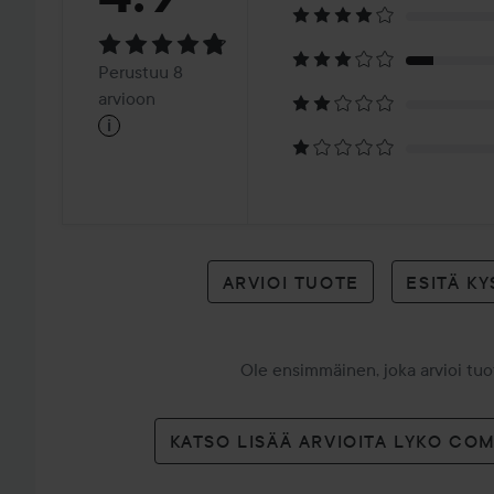
4.9
Perustuu
Perustuu 8
8
arvioon
i
arvioon
ARVIOI TUOTE
ESITÄ K
Ole ensimmäinen, joka arvioi tu
KATSO LISÄÄ ARVIOITA LYKO CO