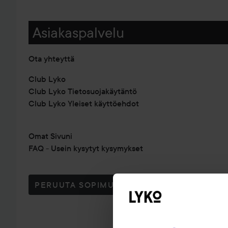
Asiakaspalvelu
Ota yhteyttä
Club Lyko
Club Lyko Tietosuojakäytäntö
Club Lyko Yleiset käyttöehdot
Omat Sivuni
FAQ - Usein kysytyt kysymykset
PERUUTA SOPIMUS TÄSTÄ