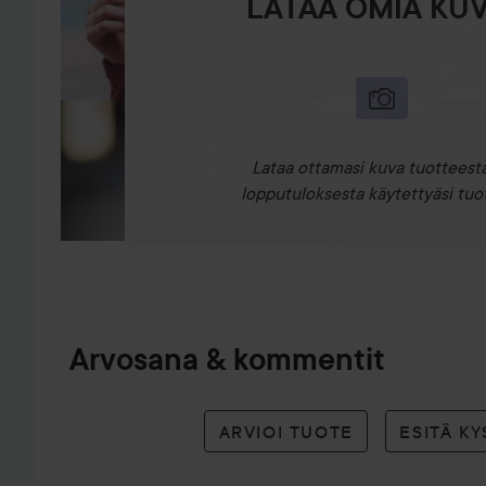
LATAA OMIA KUV
Lataa ottamasi kuva tuotteesta
lopputuloksesta käytettyäsi tuot
Arvosana & kommentit
ARVIOI TUOTE
ESITÄ K