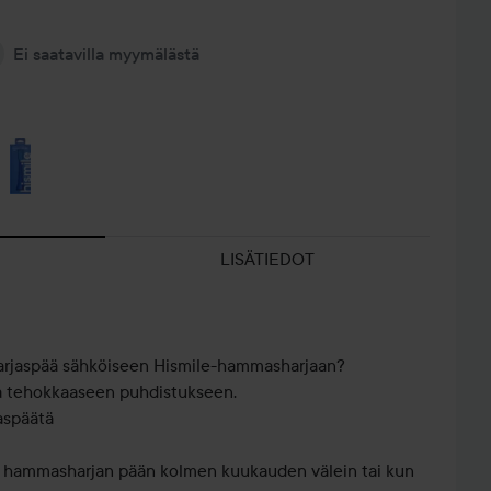
Ei saatavilla myymälästä
LISÄTIEDOT
rjaspää sähköiseen Hismile-hammasharjaan?
a tehokkaaseen puhdistukseen.
jaspäätä
t hammasharjan pään kolmen kuukauden välein tai kun