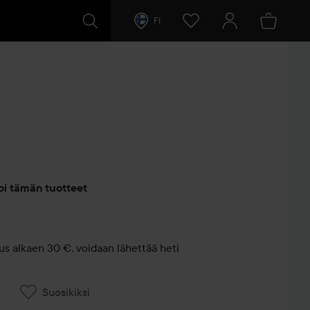
FI
entit
oi tämän tuotteet
us alkaen 30 €, voidaan lähettää heti
Suosikiksi