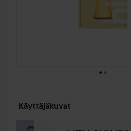
SIIRTYÄ JHK TUOTETIEDOT
Käyttäjäkuvat