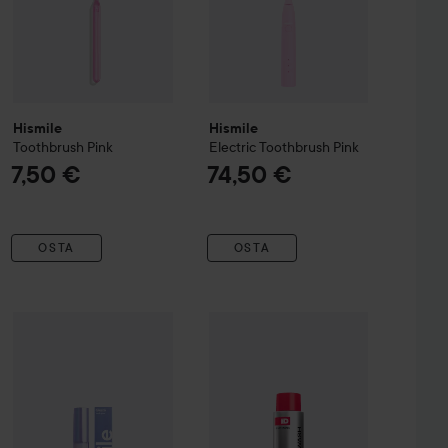
Hismile
Hismile
Toothbrush
Pink
Electric Toothbrush
Pink
7,50 €
74,50 €
OSTA
OSTA
hpaste
Hismile
Glostik Tooth Gloss
4 ml
Hismile
iD Stain Whitening Mouth
13,50 €
27,90 €