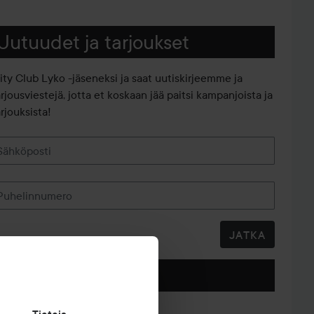
Uutuudet ja tarjoukset
iity Club Lyko -jäseneksi ja saat uutiskirjeemme ja
arjousviestejä, jotta et koskaan jää paitsi kampanjoista ja
rjouksista!
Sähköposti
Puhelinnumero
JATKA
Seuraa meitä