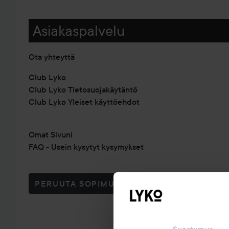
Asiakaspalvelu
Ota yhteyttä
Club Lyko
Club Lyko Tietosuojakäytäntö
Club Lyko Yleiset käyttöehdot
Omat Sivuni
FAQ - Usein kysytyt kysymykset
PERUUTA SOPIMUS TÄSTÄ