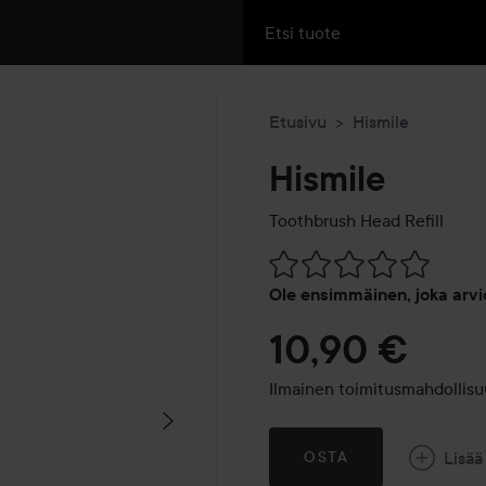
Etusivu
Hismile
Hismile
Toothbrush Head Refill
Siirtyä jhk Arvosana & komm
Ole ensimmäinen, joka arvi
10,90 €
Ilmainen toimitusmahdollisu
Lisää
OSTA