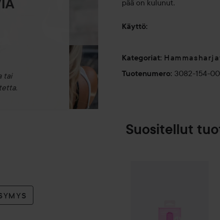
IA
pää on kulunut.
Käyttö:
Hammasharja
Kategoriat
:
3082-154-0
Tuotenumero
:
 tai
etta.
Suositellut tuo
Hismile
Toothbrush Head Re
YSYMYS