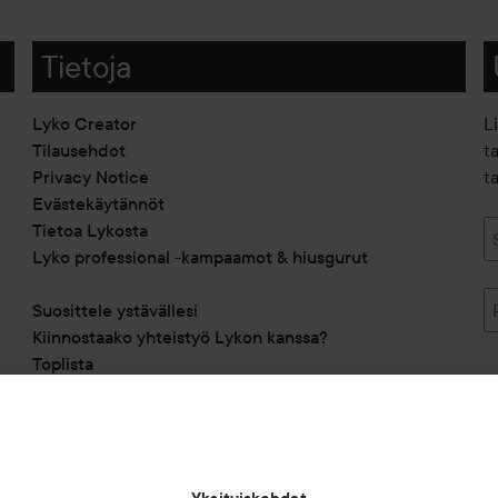
Tietoja
Lyko Creator
L
Tilausehdot
t
Privacy Notice
ta
Evästekäytännöt
Tietoa Lykosta
Lyko professional -kampaamot & hiusgurut
Suosittele ystävällesi
Kiinnostaako yhteistyö Lykon kanssa?
Toplista
Alennuskoodit
Saavutettavuusseloste
Michael Edwards Fragrances of the World