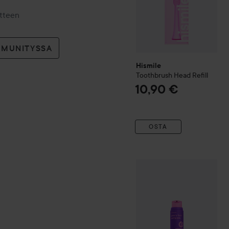
otteen
MMUNITYSSA
Hismile
Toothbrush Head Refill
10,90 €
OSTA
Hismile
Gummy Bear Toot