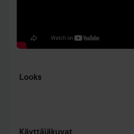
SIIRTYÄ JHK TUOTETIEDOT
Looks
⭐LYKO
STAR⭐
Käyttäjäkuvat