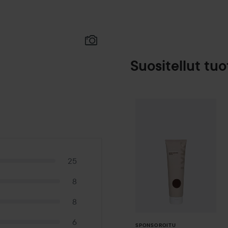
Suositellut tuo
By Lyko
Oh My 
SPONSOROITU
25
8
8
6
SPONSOROITU