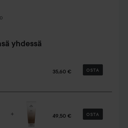
10
nsä yhdessä
OSTA
35,60 €
OSTA
49,50 €