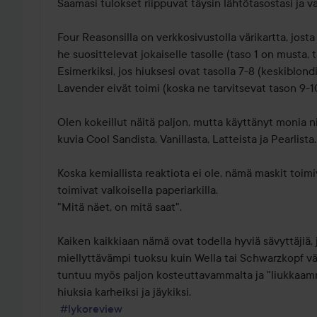
5
Saamasi tulokset riippuvat täysin lähtötasostasi ja va
Four Reasonsilla on verkkosivustolla värikartta, josta 
he suosittelevat jokaiselle tasolle (taso 1 on musta, t
Esimerkiksi, jos hiuksesi ovat tasolla 7-8 (keskiblondi),
Lavender eivät toimi (koska ne tarvitsevat tason 9-1
Olen kokeillut näitä paljon, mutta käyttänyt monia ni
kuvia Cool Sandista, Vanillasta, Latteista ja Pearlista. 
Koska kemiallista reaktiota ei ole, nämä maskit toimi
toimivat valkoisella paperiarkilla. 

"Mitä näet, on mitä saat". 

Kaiken kaikkiaan nämä ovat todella hyviä sävyttäjiä, jo
miellyttävämpi tuoksu kuin Wella tai Schwarzkopf vä
tuntuu myös paljon kosteuttavammalta ja "liukkaamma
hiuksia karheiksi ja jäykiksi.

#lykoreview