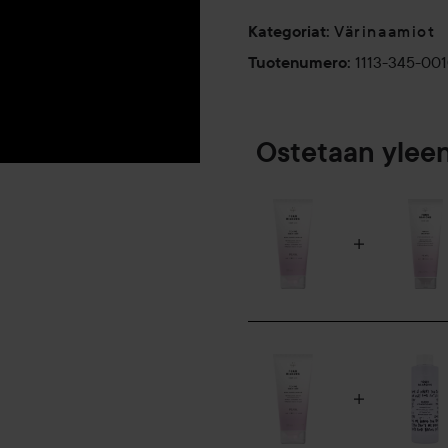
Värinaamiot
Kategoriat
:
1113-345-00
Tuotenumero
:
Ostetaan ylee