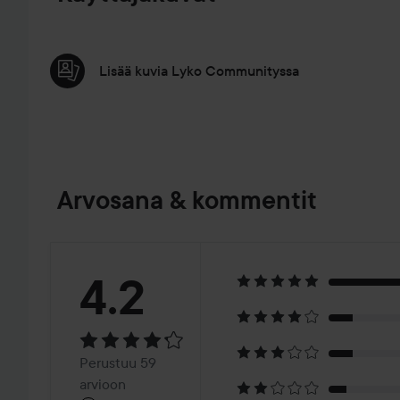
Lisää kuvia Lyko Communityssa
Arvosana & kommentit
Arvosana:
4.2
4.2
Perustuu
Perustuu 59
arvioon