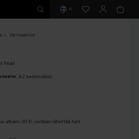
FI
s
Värinaamiot
nt
Pearl
rvosana
,
4.2 keskimäärin
entit
us alkaen 30 €, voidaan lähettää heti