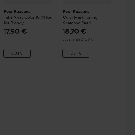
Four Reasons
Four Reasons
Take Away Color
10.01 Ice
Color Mask Toning
Ice Blondy
Shampoo
Pearl
17,90 €
18,70 €
Suositeltu hinta 24,50 €
Suos. hinta 24,50 €
OSTA
OSTA