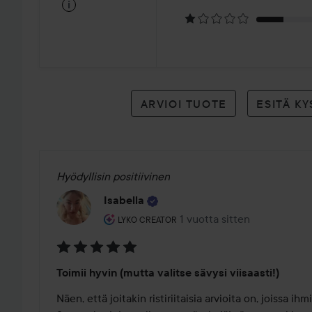
59
i
arvioon
ARVIOI TUOTE
ESITÄ K
Hyödyllisin positiivinen
Isabella
Käyttäjän rooli: Lyko Creator.
1 vuotta sitten
Viesti luotiin 1 vuotta sitten
LYKO CREATOR
Arvosana:
Toimii hyvin (mutta valitse sävysi viisaasti!)
5
/
Näen, että joitakin ristiriitaisia arvioita on, joissa ih