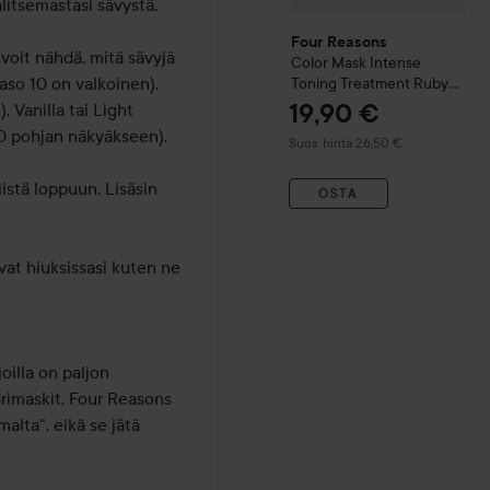
litsemastasi sävystä.

Four Reasons
voit nähdä, mitä sävyjä 
Color Mask Intense
aso 10 on valkoinen). 
Toning Treatment
Ruby
Red
19,90 €
 Vanilla tai Light 
0 pohjan näkyäkseen). 

Suositeltu hinta 26,50 €
Suos. hinta 26,50 €
istä loppuun. Lisäsin 
OSTA


vat hiuksissasi kuten ne 
illa on paljon 
rimaskit. Four Reasons 
lta", eikä se jätä 