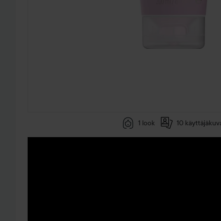
1 look
10 käyttäjäkuv