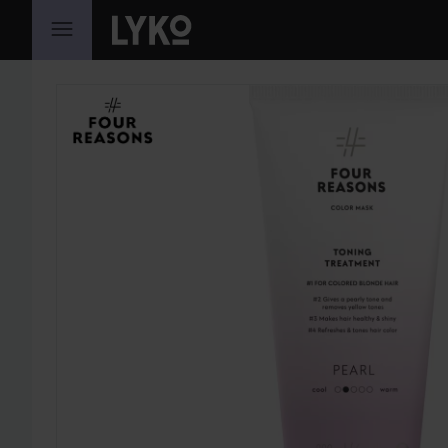
SIIRTYÄ JHK SISÄLTÖÖN