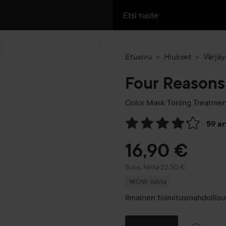
Etusivu
Hiukset
Värjäy
Four Reasons
Color Mask Toning Treatme
59 a
Siirtyä jhk Arvosana & komm
16,90 €
Suositeltu hinta 22,50 €
Suos. hinta 22,50 €
WOW-hinta
Ilmainen toimitusmahdollisu