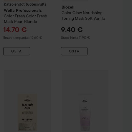
Katso ehdot tuotesivulta
Biozell
Wella Professionals
Color Glow
Nourishing
Color Fresh
Color Fresh
Toning Mask
Soft Vanilla
Mask
Pearl Blonde
Tarjoushinta
14,70 €
9,40 €
Suositeltu hinta 11,90 €
Ilman kampanjaa 19,60 €
Suos. hinta 11,90 €
OSTA
OSTA
Four Reasons
Take Away Color
10.01 Ice Ice Blondy
19,90 €
17,90 €
ntense Toning Treatment
Ruby Red
Four Reasons
Color Mask Toning 
Suositeltu hinta 26,50 €