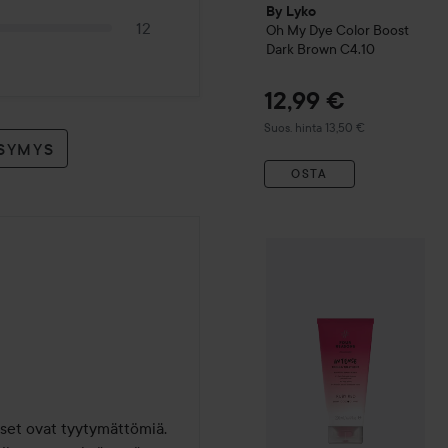
By Lyko
12
Oh My Dye Color Boost
Dark Brown C4.10
12,99 €
Suositeltu hinta 13,50 €
Suos. hinta 13,50 €
YSYMYS
OSTA
Four Reasons
Color Mask I
miset ovat tyytymättömiä. 