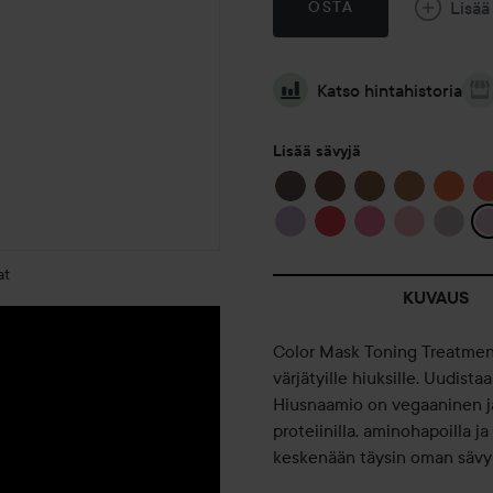
Lisää
OSTA
Katso hintahistoria
Lisää sävyjä
at
KUVAUS
Color Mask Toning Treatment
värjätyille hiuksille. Uudista
Hiusnaamio on vegaaninen ja 
proteiinilla, aminohapoilla ja
keskenään täysin oman sävyn 