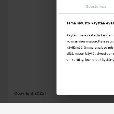
Suostumus
Tämä sivusto käyttää eväs
Käytämme evästeitä tarjoa
kolmansien osapuolten seuran
kävijämäärämme analysoimise
siitä, miten käytät sivustoam
on kerätty, kun olet käyttän
Copyright 2026