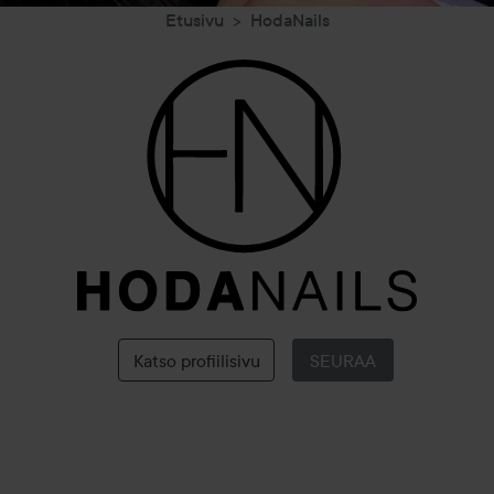
Etusivu
HodaNails
HodaNails
Katso profiilisivu
SEURAA