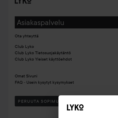
Asiakaspalvelu
Ota yhteyttä
Club Lyko
Club Lyko Tietosuojakäytäntö
Club Lyko Yleiset käyttöehdot
Omat Sivuni
FAQ - Usein kysytyt kysymykset
PERUUTA SOPIMUS TÄSTÄ