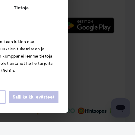
Tietoja
mukaan lukien muu
suuksien tukemiseen ja
an kumppaneillemme tietoja
let antanut heille tai joita
 käytön.
Salli kaikki evästeet