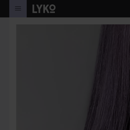
SIIRTYÄ JHK SISÄLTÖÖN