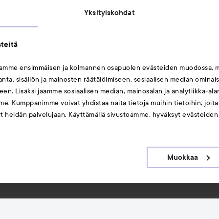
Michael Edwards Fragrances of the World
Yksityiskohdat
teitä
mamme ensimmäisen ja kolmannen osapuolen evästeiden muodossa, 
ta, sisällön ja mainosten räätälöimiseen, sosiaalisen median ominai
Saattaisit myös tykätä
en. Lisäksi jaamme sosiaalisen median, mainosalan ja analytiikka-al
me. Kumppanimme voivat yhdistää näitä tietoja muihin tietoihin, joita o
Huulet
yt heidän palvelujaan. Käyttämällä sivustoamme, hyväksyt evästeiden
Meikit
Hiukset
Muokkaa