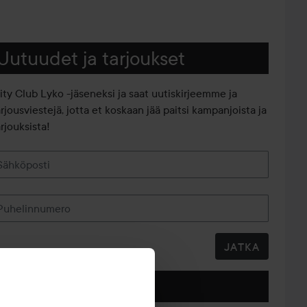
Uutuudet ja tarjoukset
iity Club Lyko -jäseneksi ja saat uutiskirjeemme ja
arjousviestejä, jotta et koskaan jää paitsi kampanjoista ja
rjouksista!
Sähköposti
Puhelinnumero
JATKA
Seuraa meitä