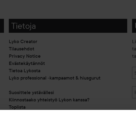
Tietoja
Lyko Creator
L
Tilausehdot
t
Privacy Notice
ta
Evästekäytännöt
Tietoa Lykosta
Lyko professional -kampaamot & hiusgurut
Suosittele ystävällesi
Kiinnostaako yhteistyö Lykon kanssa?
Toplista
Alennuskoodit
Saavutettavuusseloste