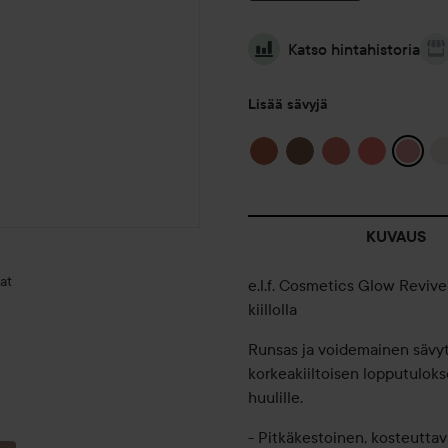
Katso hintahistoria
Lisää sävyjä
KUVAUS
at
e.l.f. Cosmetics Glow Revive
kiillolla
Runsas ja voidemainen sävyte
korkeakiiltoisen lopputuloks
HYVÄÄ
huulille.
JOULUA
TEILLE!❤️🎄
- Pitkäkestoinen, kosteutta