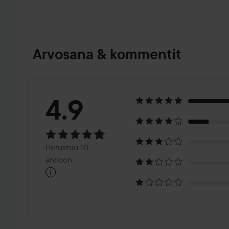
Arvosana & kommentit
Arvosana:
4.9
4.9
Perustuu
Perustuu 10
10
arvioon
i
arvioon