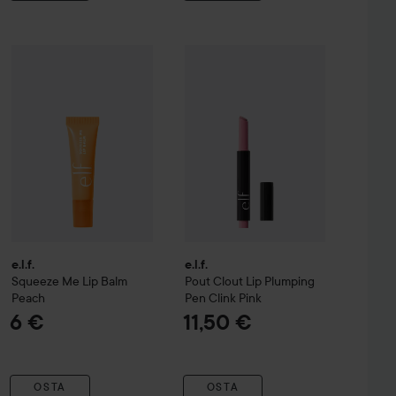
Glimmer
e.l.f.
Squeeze Me Lip Balm
Candy Coded
Peach
e.l.f.
Pout Clout Lip Plumping Pen
C
10 €
6 €
e.l.f.
e.l.f.
Squeeze Me Lip Balm
Pout Clout Lip Plumping
Peach
Pen
Clink Pink
6 €
11,50 €
OSTA
OSTA