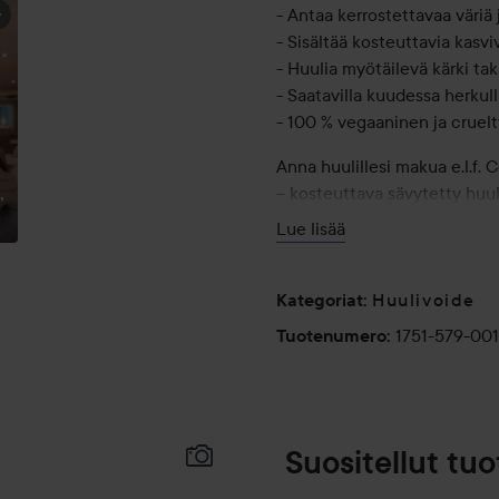
- Antaa kerrostettavaa väriä 
- Sisältää kosteuttavia kasv
- Huulia myötäilevä kärki ta
- Saatavilla kuudessa herkul
- 100 % vegaaninen ja cruelt
Anna huulillesi makua e.l.f.
– kosteuttava sävytetty huuliv
,
hyaluronihappo kosteuttavat 
Lue lisää
ja kiiltäviksi. Kerää kaikki k
Huulivoide
Kategoriat
:
Käyttö:
1751-579-00
Tuotenumero
:
Levitä huulivoidetta tasaise
tuodaksesi kiiltoa.
Suositellut tuo
Lisää tarvittaessa päivän ai