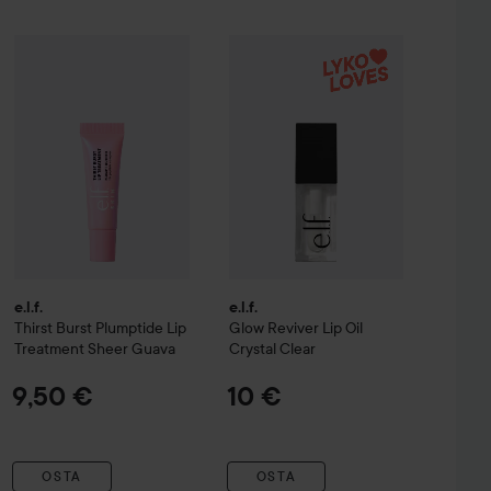
 Lip Mask
e.l.f.
Thirst Burst Plumptide Lip Treatment
Sunny Swirl
e.l.f.
Glow Reviver Lip Oil
Sheer Guava
Crystal Cl
3,19 €
9,50 €
e.l.f.
e.l.f.
Thirst Burst Plumptide Lip
Glow Reviver Lip Oil
Treatment
Sheer Guava
Crystal Clear
9,50 €
10 €
OSTA
OSTA