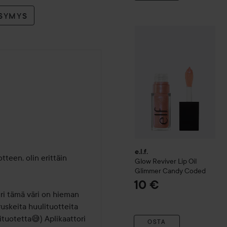
YSYMYS
e.l.f.
Glow Reviver Lip Oil 
e.l.f.
teen, olin erittäin 
Glow Reviver Lip Oil
Glimmer
Candy Coded
10 €
i tämä väri on hieman 
uskeita huulituotteita 
ituotetta😅) Aplikaattori 
OSTA