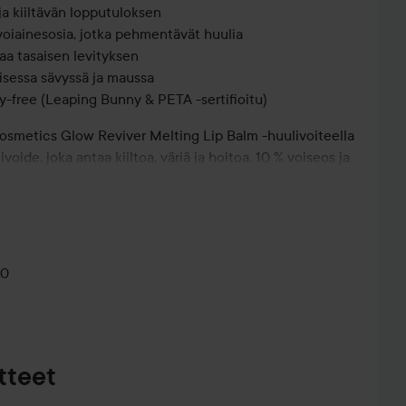
ja kiiltävän lopputuloksen
ivoiainesosia, jotka pehmentävät huulia
kaa tasaisen levityksen
lisessa sävyssä ja maussa
y-free (Leaping Bunny & PETA -sertifioitu)
 Cosmetics Glow Reviver Melting Lip Balm -huulivoiteella
oide, joka antaa kiiltoa, väriä ja hoitoa. 10 % voiseos ja
tehokkaasti ja jättävät huulet pehmeiksi, täyteläisiksi
uusi sävyä ja makua.
10
sti huulille kosteuttaaksesi, pehmentääksesi ja
tteet
kana, jotta huulet pysyvät kosteutettuina, pehmeinä ja