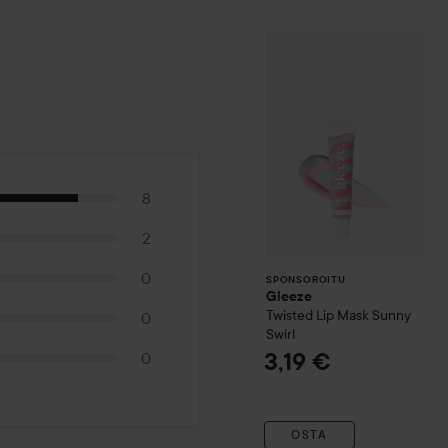
kiiltävinä.
Gleeze
Twisted
15 g
SPONSOROITU
8
2
0
SPONSOROITU
Gleeze
Twisted Lip Mask
Sunny
0
Swirl
3,19 €
0
OSTA