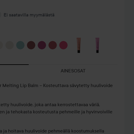
Ei saatavilla myymälästä
AINESOSAT
r Melting Lip Balm – Kosteuttava sävytetty huulivoide
tty huulivoide, joka antaa kerrostettavaa väriä,
en ja tehokasta kosteutusta pehmeille ja hyvinvoiville
va ja hoitava huulivoide pehmeällä koostumuksella