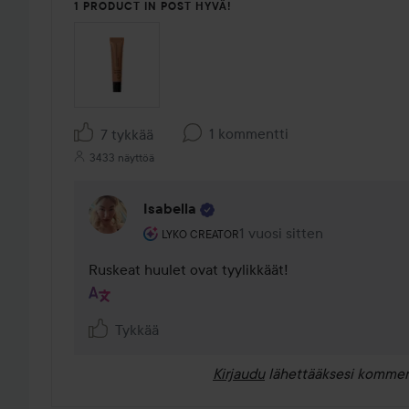
1 PRODUCT IN POST HYVÄ!
1 kommentti
7 tykkää
3433 näyttöä
Isabella
Käyttäjän rooli: Lyko Creator.
1 vuosi sitten
Kommentti lisättiin 1 vuosi
LYKO CREATOR
Ruskeat huulet ovat tyylikkäät!
Tykkää
Kirjaudu
lähettääksesi kommen