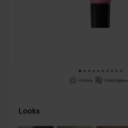
4 lookia
8 käyttäjäkuv
SIIRTYÄ JHK TUOTETIEDOT
Looks