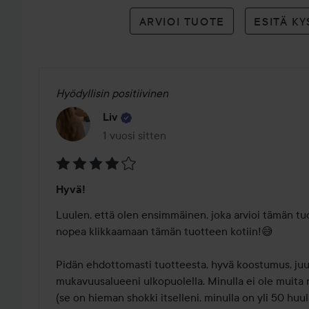
ARVIOI TUOTE
ESITÄ K
Hyödyllisin positiivinen
Liv
1 vuosi sitten
Viesti luotiin 1 vuosi sitten
Arvosana:
Hyvä!
4
/
Luulen, että olen ensimmäinen, joka arvioi tämän tuot
5
nopea klikkaamaan tämän tuotteen kotiin!😅

Pidän ehdottomasti tuotteesta, hyvä koostumus, juur
mukavuusalueeni ulkopuolella. Minulla ei ole muita r
(se on hieman shokki itselleni, minulla on yli 50 huul