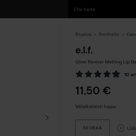
Etusivu
Ihonhoito
Kas
e.l.f.
Glow Reviver Melting Lip B
10 a
Siirtyä jhk Arvosana & komm
11,50 €
Väliaikaisesti loppu
Lisä
SEURAA