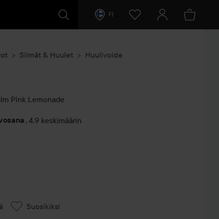
FI
vot
Silmät & Huulet
Huulivoide
alm
Pink Lemonade
rvosana
,
4.9 keskimäärin
entit
ä
Suosikiksi