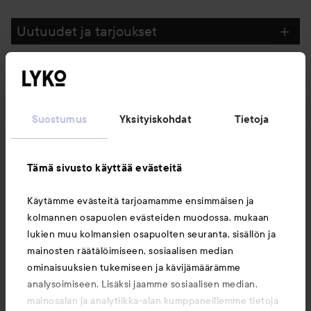
SIIRTYÄ JHK SUODATA
Uutuudet ja tarjoukset
Seuraa meitä
Suostumus
Yksityiskohdat
Tietoja
Asiakaspalvelu
Tämä sivusto käyttää evästeitä
Tietoja
Käytämme evästeitä tarjoamamme ensimmäisen ja
kolmannen osapuolen evästeiden muodossa, mukaan
Saattaisit myös tykätä
lukien muu kolmansien osapuolten seuranta, sisällön ja
mainosten räätälöimiseen, sosiaalisen median
ominaisuuksien tukemiseen ja kävijämäärämme
analysoimiseen. Lisäksi jaamme sosiaalisen median,
mainosalan ja analytiikka-alan kumppaneillemme tietoja