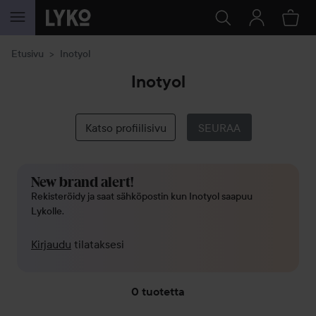
SIIRTYÄ JHK SISÄLTÖÖN
Etusivu
Inotyol
Inotyol
Katso profiilisivu
SEURAA
New brand alert!
Rekisteröidy ja saat sähköpostin kun Inotyol saapuu
Lykolle.
Kirjaudu
tilataksesi
0 tuotetta