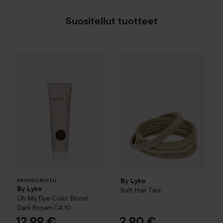
Suositellut tuotteet
By Lyko
Soft Hair Ties
2,90 €
By Lyko
Oh My Dye Color Boost
Dark Brown C4.
SPONSOROITU
By Lyko
SPONSOROITU
By Lyko
Soft Hair Ties
Oh My Dye Color Boost
Dark Brown C4.10
12,99 €
2,90 €