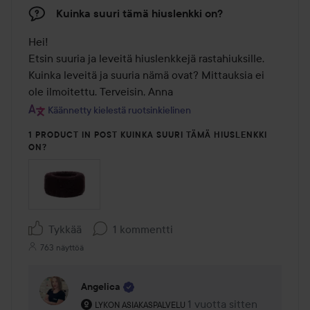
Kuinka suuri tämä hiuslenkki on?
Hei! 

Etsin suuria ja leveitä hiuslenkkejä rastahiuksille. 
Kuinka leveitä ja suuria nämä ovat? Mittauksia ei 
ole ilmoitettu. Terveisin, Anna
Käännetty kielestä ruotsinkielinen
1 PRODUCT IN POST KUINKA SUURI TÄMÄ HIUSLENKKI
ON?
Tykkää
1 kommentti
763 näyttöä
Angelica
Käyttäjän rooli: Lykon asiakaspalvelu .
1 vuotta sitten
Kommentti lisättiin 1 vuot
LYKON ASIAKASPALVELU