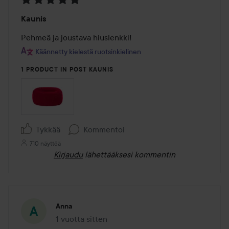
Arvosana:
Kaunis
5
/
Pehmeä ja joustava hiuslenkki!
5
Käännetty kielestä ruotsinkielinen
1 PRODUCT IN POST KAUNIS
Tykkää
Kommentoi
710 näyttöä
Kirjaudu
lähettääksesi kommentin
Anna
1 vuotta sitten
Viesti luotiin 1 vuotta sitten