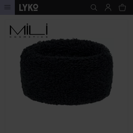
SIIRTYÄ JHK SISÄLTÖÖN