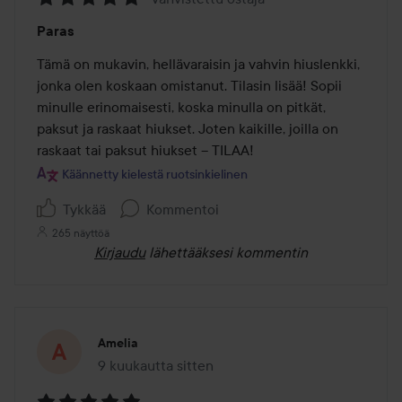
Arvosana:
Paras
5
/
Tämä on mukavin, hellävaraisin ja vahvin hiuslenkki, 
5
jonka olen koskaan omistanut. Tilasin lisää! Sopii 
minulle erinomaisesti, koska minulla on pitkät, 
paksut ja raskaat hiukset. Joten kaikille, joilla on 
raskaat tai paksut hiukset – TILAA!
Käännetty kielestä ruotsinkielinen
Tykkää
Kommentoi
265 näyttöä
Kirjaudu
lähettääksesi kommentin
Amelia
9 kuukautta sitten
Viesti luotiin 9 kuukautta sitten