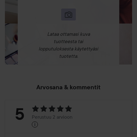
Lataa ottamasi kuva
tuotteesta tai
lopputuloksesta käytettyäsi
tuotetta.
Arvosana & kommentit
Arvosana:
5
Perustuu 2 arvioon
i
5
Perustuu