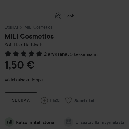
1 look
Etusivu
MILI Cosmetics
MILI Cosmetics
Soft Hair Tie
Black
2 arvosana
,
5 keskimäärin
Siirtyä jhk Arvosana & kommentit
1,50 €
Väliaikaisesti loppu
Lisää
Suosikiksi
SEURAA
Katso hintahistoria
Ei saatavilla myymälästä