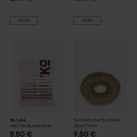
OSTA
OSTA
By Lyko
Hair Ties Bundle
Rose
Synthetic Hair Bun
Small Blo
5,50 €
Synthetic Hair Bun
Small
By Lyko
Hair Ties Bundle
Rose
Blond 73mm
5,50 €
9,50 €