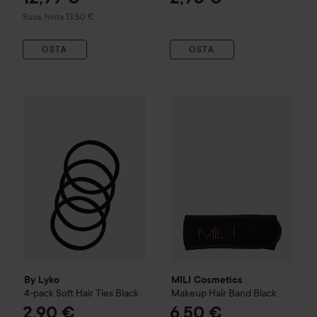
Suositeltu hinta 13,50 €
Suos. hinta 13,50 €
OSTA
OSTA
By Lyko
4-pack Soft Hair Ties
Black
MILI Cosmetics
Makeup Hair 
2,90 €
By Lyko
MILI Cosmetics
4-pack Soft Hair Ties
Black
Makeup Hair Band
Black
2,90 €
6,50 €