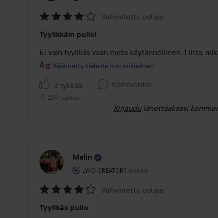
Vahvistettu ostaja
Arvosana:
Tyylikkäin pullo!
4
/
Ei vain tyylikäs vaan myös käytännöllinen. 1 litra, mi
5
Käännetty kielestä ruotsinkielinen
Kommentoi
3 tykkää
289 näyttöä
Kirjaudu
lähettääksesi kommen
Malin
Käyttäjän rooli: Lyko Creator.
1 viikko
Viesti luotiin 1 viikko
LYKO CREATOR
Vahvistettu ostaja
Arvosana:
Tyylikäs pullo
4