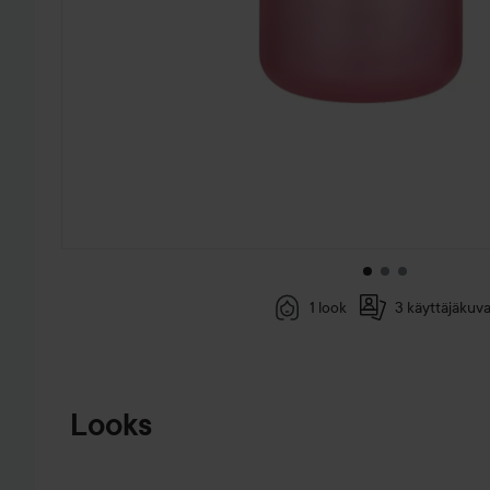
1 look
3 käyttäjäkuva
SIIRTYÄ JHK TUOTETIEDOT
Looks