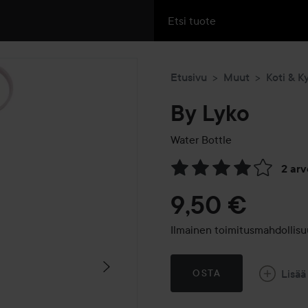
Etusivu
Muut
Koti & K
By Lyko
Water Bottle
2 ar
Siirtyä jhk Arvosana & komm
9,50 €
Ilmainen toimitusmahdollisu
Lisää
OSTA