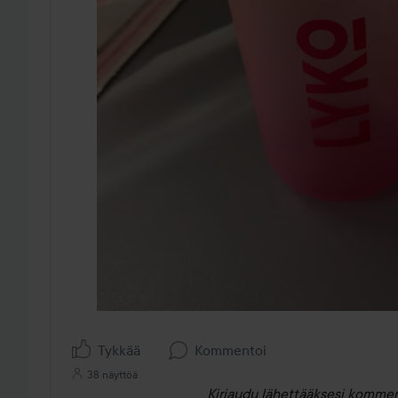
Tykkää
Kommentoi
38 näyttöä
Kirjaudu
lähettääksesi kommen