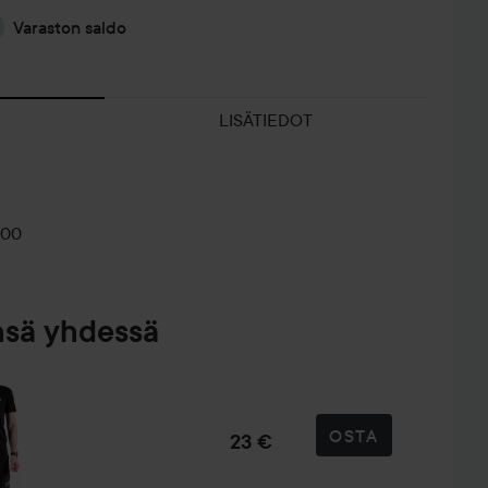
Varaston saldo
LISÄTIEDOT
000
nsä yhdessä
OSTA
23 €