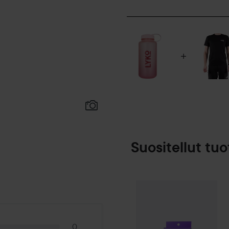
Suositellut tuo
Gleeze
Squad M
SPONSOROITU
0