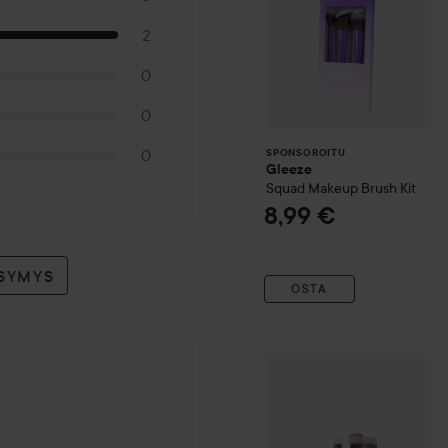
2
0
0
0
SPONSOROITU
Gleeze
Squad Makeup Brush Kit
8,99 €
YSYMYS
OSTA
SIP
Sip Tumbler
Fancy Baby
a sitten