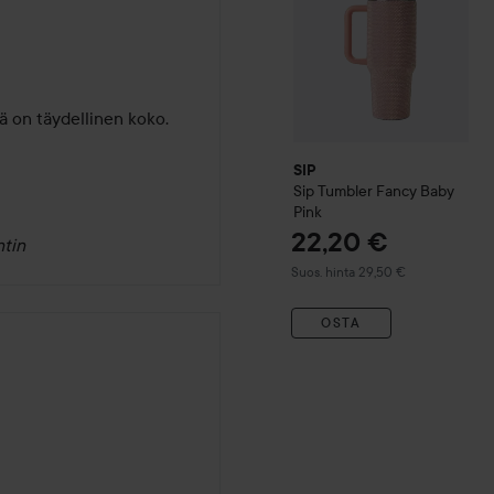
kä on täydellinen koko.
SIP
Sip Tumbler
Fancy Baby
Pink
22,20 €
tin
Suositeltu hinta 29,50 €
Suos. hinta 29,50 €
OSTA