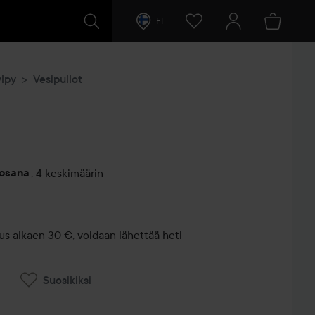
FI
ylpy
Vesipullot
vosana
,
4 keskimäärin
entit
us alkaen 30 €, voidaan lähettää heti
Suosikiksi