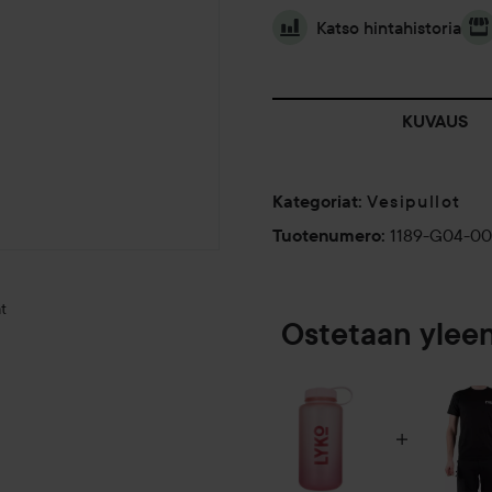
Katso hintahistoria
KUVAUS
Vesipullot
Kategoriat
:
1189-G04-0
Tuotenumero
:
t
Ostetaan ylee