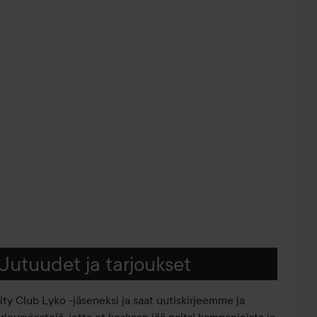
Uutuudet ja tarjoukset
iity Club Lyko -jäseneksi ja saat uutiskirjeemme ja
arjousviestejä, jotta et koskaan jää paitsi kampanjoista ja