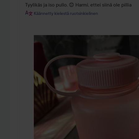
/
Tyylikäs ja iso pullo. 😊 Harmi, ettei siinä ole pillia
5
Käännetty kielestä ruotsinkielinen