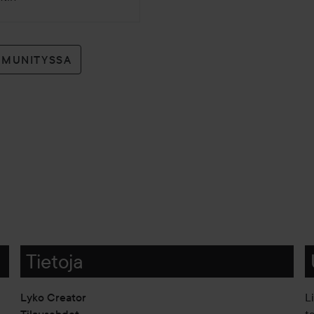
MMUNITYSSA
Tietoja
Lyko Creator
L
Tilausehdot
t