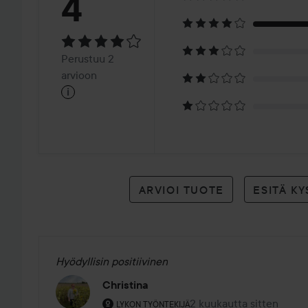
Arvosana:
4
4
Perustuu
Perustuu 2
2
arvioon
i
arvioon
ARVIOI TUOTE
ESITÄ K
Hyödyllisin positiivinen
Christina
Käyttäjän rooli: Lykon työntekijä.
2 kuukautta sitten
Viesti luotiin 2 kuukautt
LYKON TYÖNTEKIJÄ