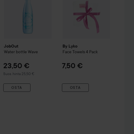
JobOut
By Lyko
Water bottle Wave
Face Towels 4 Pack
23,50 €
7,50 €
Suositeltu hinta 25,50 €
Suos. hinta 25,50 €
OSTA
OSTA