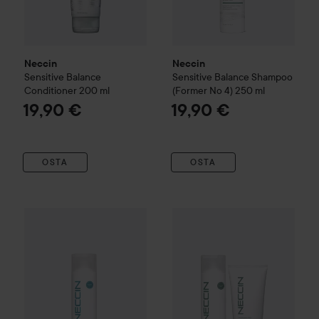
Neccin
Neccin
Sensitive Balance
Sensitive Balance
Shampoo
Conditioner
200 ml
(Former No 4)
250 ml
19,90 €
19,90 €
OSTA
OSTA
Neccin
Anti-Dandruff
Shampoo (Former No 1)
250 ml
22,50 €
Neccin
Sensitive Balance
Sham