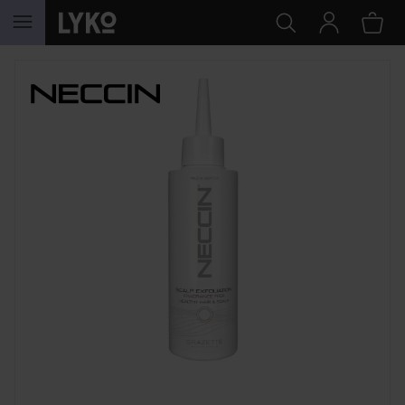
SIIRTYÄ JHK SISÄLTÖÖN