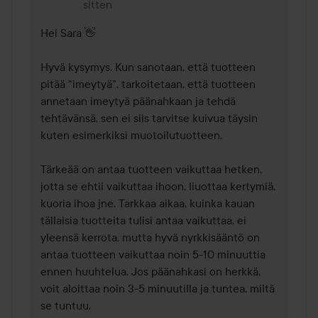
sitten
Hei Sara 👋

Hyvä kysymys. Kun sanotaan, että tuotteen 
pitää "imeytyä", tarkoitetaan, että tuotteen 
annetaan imeytyä päänahkaan ja tehdä 
tehtävänsä, sen ei siis tarvitse kuivua täysin 
kuten esimerkiksi muotoilutuotteen.

Tärkeää on antaa tuotteen vaikuttaa hetken, 
jotta se ehtii vaikuttaa ihoon, liuottaa kertymiä, 
kuoria ihoa jne. Tarkkaa aikaa, kuinka kauan 
tällaisia tuotteita tulisi antaa vaikuttaa, ei 
yleensä kerrota, mutta hyvä nyrkkisääntö on 
antaa tuotteen vaikuttaa noin 5-10 minuuttia 
ennen huuhtelua. Jos päänahkasi on herkkä, 
voit aloittaa noin 3-5 minuutilla ja tuntea, miltä 
se tuntuu.
