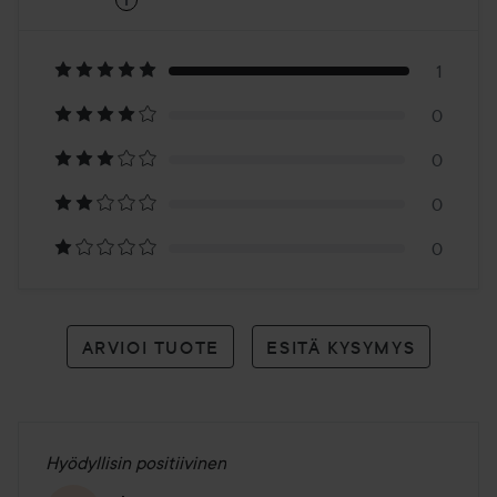
5
Perustuu
1
1
0
arvioon
0
0
0
ARVIOI TUOTE
ESITÄ KYSYMYS
Hyödyllisin positiivinen