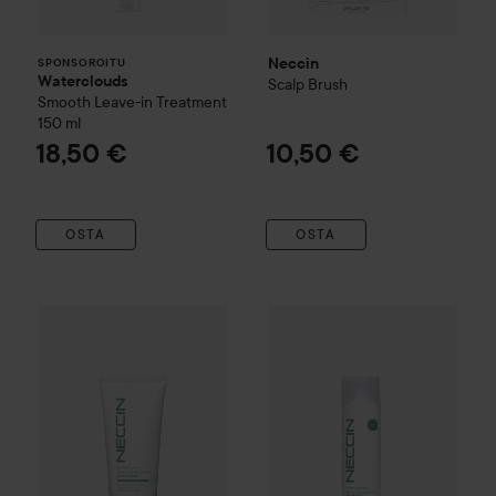
Neccin
SPONSOROITU
Waterclouds
Scalp Brush
Smooth Leave-in Treatment
150 ml
18,50 €
10,50 €
OSTA
OSTA
Neccin
Sensitive Balance
Conditioner
Neccin
Sensitive Balance
200 ml
Sham
19,90 €