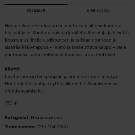
AINESOSAT
KUVAUS
Neccin Scalp Exfoliation on mieto kemiallinen kuorinta
hiuspohjalle. Kuorinta poistaa kuolleita ihosoluja ja hilsettä.
Koostumus jättää uudistuneen ja raikkaan tunteen ja
sisältää PHA-happoa – mieto ja kosteuttava happo – sekä
pantenolia, jotka molemmat kuorivat ja kosteuttavat.
Käyttö:
Levitä suoraan hiuspohjaan ja anna tuotteen imeytyä.
Huuhtele hiuspohja käytön jälkeen hellävaraisemman
efektin saamiseksi.
150 ml
Hiusnaamiot
Kategoriat
:
1215-104-0150
Tuotenumero
: