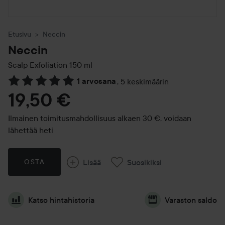
Etusivu
Neccin
Neccin
Scalp Exfoliation
150 ml
1 arvosana
,
5 keskimäärin
Siirtyä jhk Arvosana & kommentit
19,50 €
Ilmainen toimitusmahdollisuus alkaen 30 €, voidaan
lähettää heti
Lisää
Suosikiksi
OSTA
Katso hintahistoria
Varaston saldo