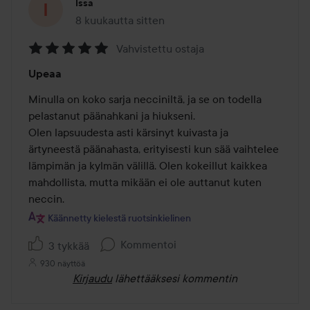
Issa
8 kuukautta sitten
Viesti luotiin 8 kuukautta sitten
Vahvistettu ostaja
Arvosana:
Upeaa
5
/
Minulla on koko sarja necciniltä, ja se on todella 
5
pelastanut päänahkani ja hiukseni.

Olen lapsuudesta asti kärsinyt kuivasta ja 
ärtyneestä päänahasta, erityisesti kun sää vaihtelee 
lämpimän ja kylmän välillä. Olen kokeillut kaikkea 
mahdollista, mutta mikään ei ole auttanut kuten 
neccin.
Käännetty kielestä ruotsinkielinen
Kommentoi
3 tykkää
930 näyttöä
Kirjaudu
lähettääksesi kommentin