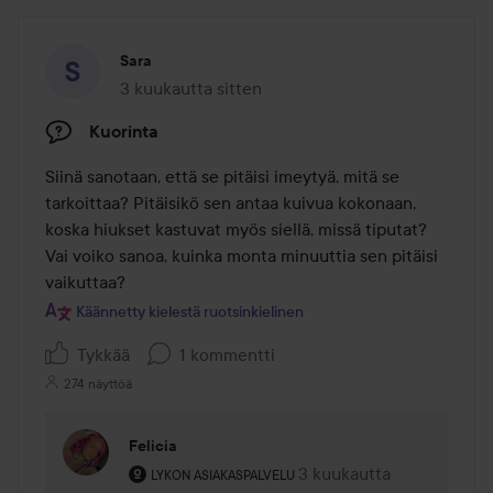
Sara
3 kuukautta sitten
Viesti luotiin 3 kuukautta sitten
Kuorinta
Siinä sanotaan, että se pitäisi imeytyä, mitä se 
tarkoittaa? Pitäisikö sen antaa kuivua kokonaan, 
koska hiukset kastuvat myös siellä, missä tiputat? 
Vai voiko sanoa, kuinka monta minuuttia sen pitäisi 
vaikuttaa?
Käännetty kielestä ruotsinkielinen
Tykkää
1 kommentti
274 näyttöä
Felicia
Käyttäjän rooli: Lykon asiakaspalvelu .
3 kuukautta
Kommentti lisättiin 3 kuu
LYKON ASIAKASPALVELU