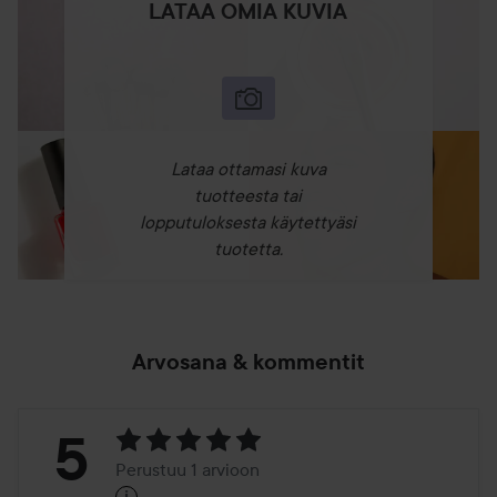
LATAA OMIA KUVIA
Lataa ottamasi kuva
tuotteesta tai
lopputuloksesta käytettyäsi
tuotetta.
Arvosana & kommentit
Arvosana:
5
Perustuu 1 arvioon
i