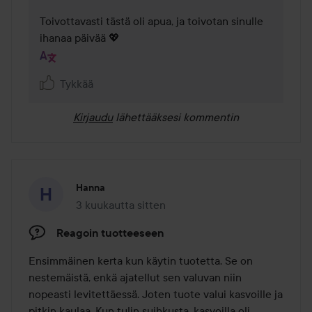
Toivottavasti tästä oli apua, ja toivotan sinulle 
ihanaa päivää 💖
Tykkää
Kirjaudu
lähettääksesi kommentin
Hanna
3 kuukautta sitten
Viesti luotiin 3 kuukautta sitten
Reagoin tuotteeseen
Ensimmäinen kerta kun käytin tuotetta. Se on 
nestemäistä, enkä ajatellut sen valuvan niin 
nopeasti levitettäessä. Joten tuote valui kasvoille ja 
pitkin kaulaa. Kun tulin suihkusta, kasvoilla oli 