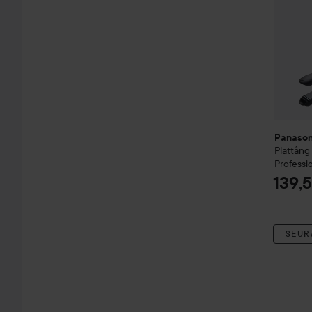
Panason
Plattån
Professio
139,
SEUR