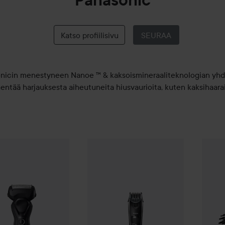
Panasonic
Katso profiilisivu
SEURAA
nicin menestyneen Nanoe ™ & kaksoismineraaliteknologian yhd
entää harjauksesta aiheutuneita hiusvaurioita, kuten kaksihaarai
ic
Wet & Dry 3-blade Shaver Svart
Panasonic
Beard/Hair Trimmer Svart
Panaso
92,90 €
176