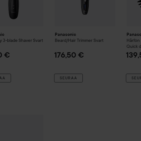
ic
Panasonic
Panaso
y 3-blade Shaver Svart
Beard/Hair Trimmer Svart
Hårfön
Quick d
0 €
176,50 €
139
AA
SEURAA
SEU
ic
Plattång EH-PHS9K Nanoe Professional finish
139,50 €