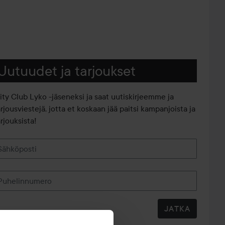
Uutuudet ja tarjoukset
iity Club Lyko -jäseneksi ja saat uutiskirjeemme ja
arjousviestejä, jotta et koskaan jää paitsi kampanjoista ja
rjouksista!
Sähköposti
Puhelinnumero
JATKA