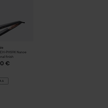
ic
g EH-PHS9K Nanoe
nal finish
50 €
AA