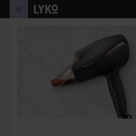
SIIRTYÄ JHK SISÄLTÖÖN