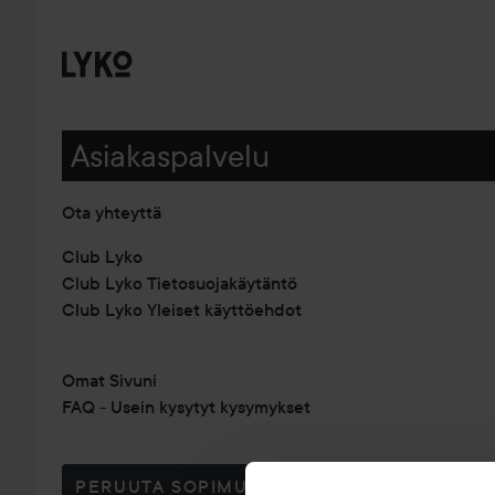
Asiakaspalvelu
Ota yhteyttä
Club Lyko
Club Lyko Tietosuojakäytäntö
Club Lyko Yleiset käyttöehdot
Omat Sivuni
FAQ - Usein kysytyt kysymykset
PERUUTA SOPIMUS TÄSTÄ