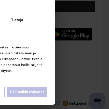
Seuraa meitä
Tietoja
mukaan lukien muu
suuksien tukemiseen ja
an kumppaneillemme tietoja
let antanut heille tai joita
 käytön.
Salli kaikki evästeet