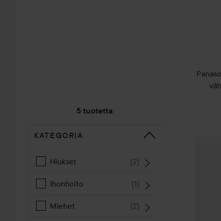
Panaso
väh
5 tuotetta
KATEGORIA
SIIRTYÄ JHK LAJITTELE
Panason
Hiukset
(
2
)
Ihonhoito
(
1
)
Miehet
(
2
)