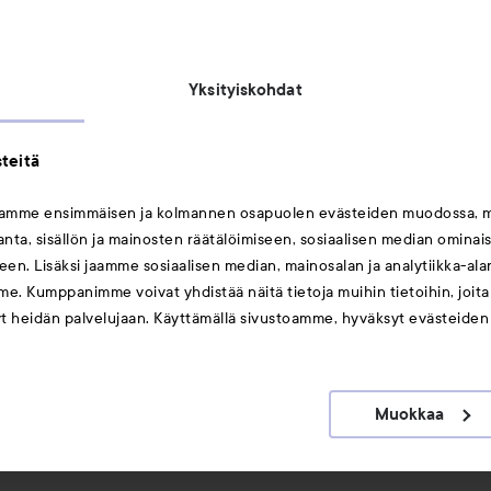
Saavutettavuusseloste
Michael Edwards Fragrances of the World
Yksityiskohdat
teitä
mamme ensimmäisen ja kolmannen osapuolen evästeiden muodossa, 
ta, sisällön ja mainosten räätälöimiseen, sosiaalisen median ominai
Saattaisit myös tykätä
en. Lisäksi jaamme sosiaalisen median, mainosalan ja analytiikka-al
me. Kumppanimme voivat yhdistää näitä tietoja muihin tietoihin, joita o
Huulet
yt heidän palvelujaan. Käyttämällä sivustoamme, hyväksyt evästeiden
Meikit
Hiukset
Muokkaa