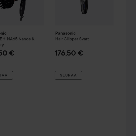
nic
Panasonic
 EH-NA65 Nanoe &
Hair Cllipper Svart
ry
,50 €
176,50 €
RAA
SEURAA