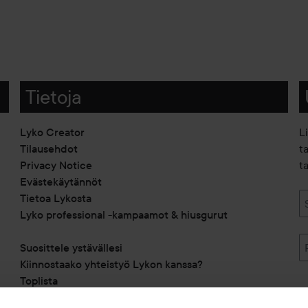
Tietoja
Lyko Creator
L
Tilausehdot
t
Privacy Notice
ta
Evästekäytännöt
Tietoa Lykosta
Lyko professional -kampaamot & hiusgurut
Suosittele ystävällesi
Kiinnostaako yhteistyö Lykon kanssa?
Toplista
Alennuskoodit