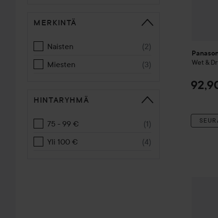
MERKINTÄ
Naisten
(
2
)
Panason
Wet & Dr
Miesten
(
3
)
92,9
HINTARYHMÄ
SEUR
75 - 99 €
(
1
)
Yli 100 €
(
4
)
Panason