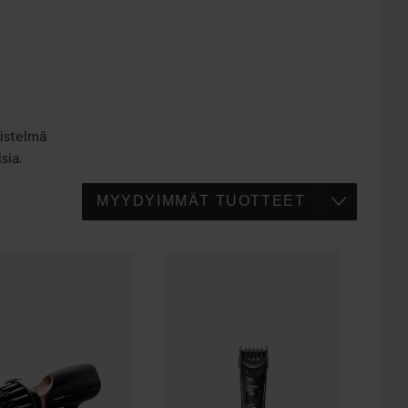
istelmä
sia.
nic
Hårfön EH-NA65 Nanoe & Quick dry
Panasonic
Hair Cllipper Svart
,50 €
139,50 €
176,50 €