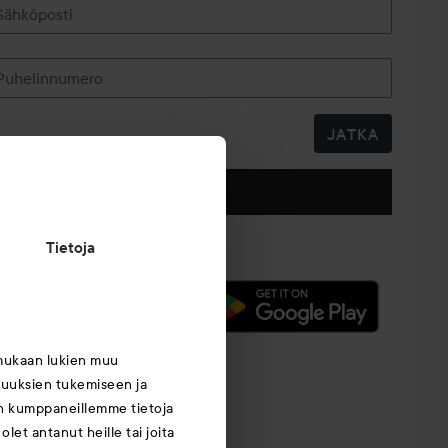
Sähköposti
Puhelinnumero
JATKA
Seuraa meitä
Tietoja
mukaan lukien muu
suuksien tukemiseen ja
an kumppaneillemme tietoja
let antanut heille tai joita