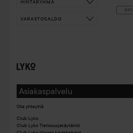
HINTARYHMÄ
OST
VARASTOSALDO
Asiakaspalvelu
Ota yhteyttä
Club Lyko
Club Lyko Tietosuojakäytäntö
Club Lyko Yleiset käyttöehdot