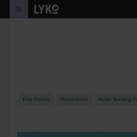
SIIRTYÄ JHK SISÄLTÖÖN
Frizz Dismiss
Hiustenhoito
Acidic Bonding Cu