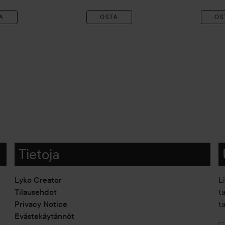
A
OSTA
OS
Tietoja
Lyko Creator
L
Tilausehdot
t
Privacy Notice
ta
Evästekäytännöt