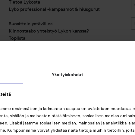
Tietoa Lykosta
Lyko professional -kampaamot & hiusgurut
Suosittele ystävällesi
Kiinnostaako yhteistyö Lykon kanssa?
Toplista
Alennuskoodit
Saavutettavuusseloste
Michael Edwards Fragrances of the World
Yksityiskohdat
teitä
mamme ensimmäisen ja kolmannen osapuolen evästeiden muodossa, 
ta, sisällön ja mainosten räätälöimiseen, sosiaalisen median ominai
Saattaisit myös tykätä
en. Lisäksi jaamme sosiaalisen median, mainosalan ja analytiikka-al
me. Kumppanimme voivat yhdistää näitä tietoja muihin tietoihin, joita o