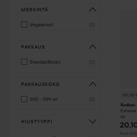
MERKINTÄ
SIIRTYÄ JHK LAJITTELE
WOW-hi
Vegaaniset
(
2
)
PAKKAUS
Standardikoko
(
2
)
PAKKAUSKOKO
WOW-h
300 - 599 ml
(
2
)
Redken
Extreme
ml
HIUSTYYPPI
20,1
Suositeltu
Suos. hint