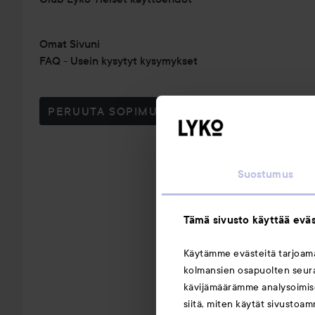
Omat Sivuni
FAQ - Usein kysytyt kysymykset
PERUUTA SOPIMUS TÄSTÄ
Suostumus
Tämä sivusto käyttää eväs
Käytämme evästeitä tarjoa
kolmansien osapuolten seuran
kävijämäärämme analysoimise
siitä, miten käytät sivustoam