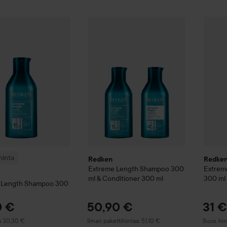
20,10 €
nta
Redken
Extreme Length
Shampoo
300 ml
Redke
Redken
Extreme Length
Shampoo 300 m
Suositeltu hinta 30,30 €
inta
Redken
Redke
Extreme Length
Shampoo 300
Extrem
ml & Conditioner 300 ml
300 ml
 Length
Shampoo
300
0 €
50,90 €
31 €
 hinta 30,30 €
Suositelt
a 30,30 €
Ilman pakettihintaa: 51,10 €
Suos. hi