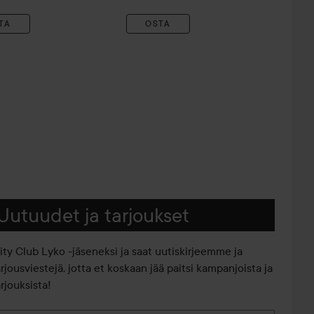
TA
OSTA
Uutuudet ja tarjoukset
iity Club Lyko -jäseneksi ja saat uutiskirjeemme ja
arjousviestejä, jotta et koskaan jää paitsi kampanjoista ja
rjouksista!