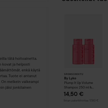
By Lyko
Plump 
SPONSOROITU
lla tätä hoitoainetta. 
 kovat ja helposti 
jäämättömät, enkä käytä 
SPONSOROITU
taa. Tuote ei antanut 
By Lyko
a. On melkein vaikeampi 
Plump It Up
Volume
n jäisi jonkilainen 
Shampoo 250 ml &
Conditioner 250 ml
14,50 €
Ilman pakettihintaa: 17,80 €