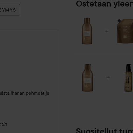
Ostetaan ylee
YSYMYS
sista ihanan pehmeät ja 
tin
Suositellut tuo