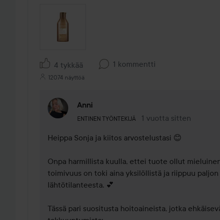
1 kommentti
4 tykkää
12074 näyttöä
Anni
Käyttäjän rooli: Entinen työntekijä.
1 vuotta sitten
Kommentti lisättiin 1 vu
ENTINEN TYÖNTEKIJÄ
Heippa Sonja ja kiitos arvostelustasi 😊 

Onpa harmillista kuulla, ettei tuote ollut mieluine
toimivuus on toki aina yksilöllistä ja riippuu paljo
lähtötilanteesta. 💕

Tässä pari suositusta hoitoaineista, jotka ehkäisev