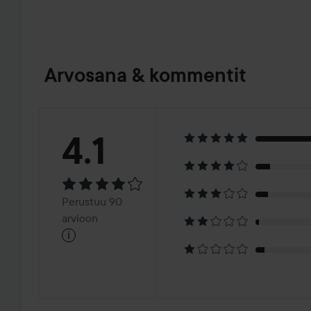
Arvosana & kommentit
Arvosana:
4.1
4.1
Perustuu
Perustuu 90
90
arvioon
i
arvioon