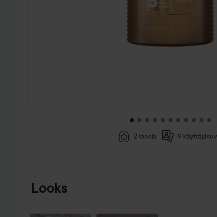
2 lookia
9 käyttäjäkuv
SIIRTYÄ JHK TUOTETIEDOT
Looks