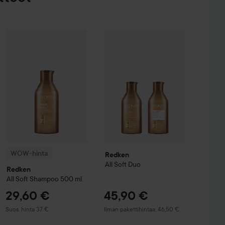
29,60 €
45,90 €
14,50 €
WOW-hinta
Redken
All Soft
Shampoo
500 ml
It Up
Volume Shampoo 250 ml & Conditioner 250 ml
Redken
All Soft Duo
Suositeltu hinta 37 €
Ilman pakettihintaa: 46,50 €
Ilman pakettihintaa: 17
WOW-hinta
Redken
All Soft Duo
Redken
All Soft
Shampoo
500 ml
29,60 €
45,90 €
Suositeltu hinta 37 €
Suos. hinta 37 €
Ilman pakettihintaa: 46,50 €