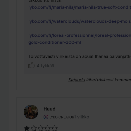
lyko.com/fi/maria-nila/maria-nila-true-soft-cond
lyko.com/fi/waterclouds/waterclouds-deep-moi
lyko.com/fi/loreal-professionnel/loreal-professio
gold-conditioner-200-ml
Toivottavasti vinkeistä on apua! Ihanaa päivänjatk
4 tykkää
Kirjaudu
lähettääksesi kommen
Huud
Käyttäjän rooli: Lyko Creator.
1 viikko
Viesti luotiin 1 viikko
LYKO CREATOR