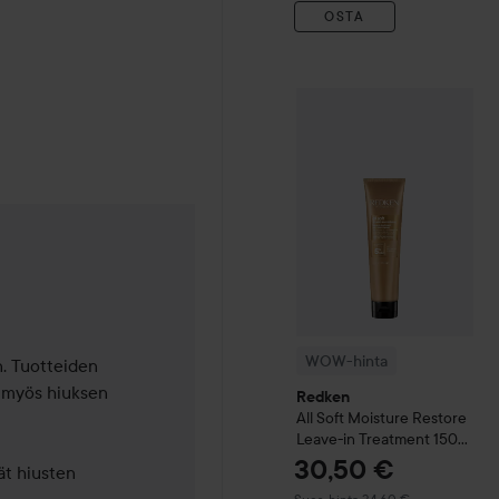
OSTA
WOW-hinta
Redken
All Sof
otta sitten
WOW-hinta
n. Tuotteiden 
n myös hiuksen 
Redken
All Soft
Moisture Restore
Leave-in Treatment
150
ml
30,50 €
ät hiusten 
Suositeltu hinta 34,60 €