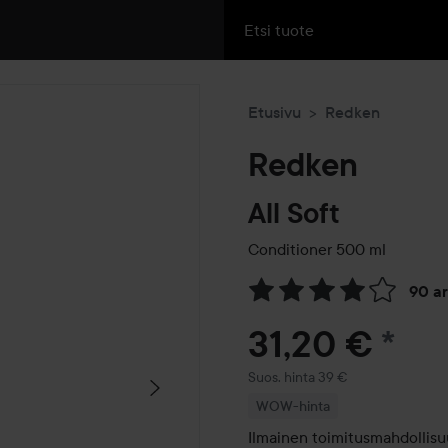
Etusivu
Redken
Redken
All Soft
Conditioner
500 ml
90 a
Siirtyä jhk Arvosana & komm
31,20 €
*
Suositeltu hinta 39 €
Suos. hinta 39 €
WOW-hinta
Ilmainen toimitusmahdollisuu