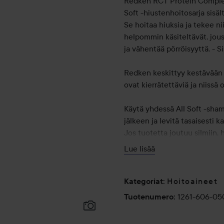
Redken RCT Protein Complex™
Soft -hiustenhoitosarja sisä
Se hoitaa hiuksia ja tekee ni
helpommin käsiteltävät, jous
ja vähentää pörröisyyttä. - 
Redken keskittyy kestävään 
ovat kierrätettäviä ja niissä
Käytä yhdessä All Soft -sha
jälkeen ja levitä tasaisesti k
Jos tuotetta joutuu silmiin, 
Lue lisää
500 ml
Hoitoaineet
Kategoriat
:
1261-606-05
Tuotenumero
: