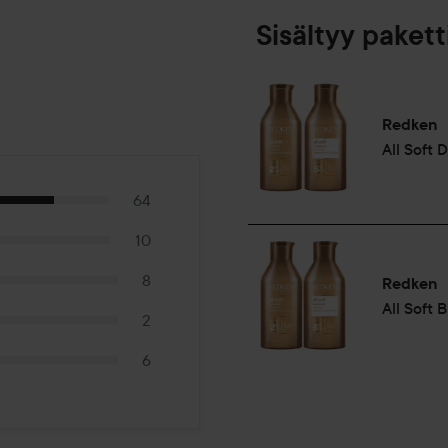
Sisältyy pakett
Redken
All Soft 
64
10
8
Redken
All Soft 
2
6