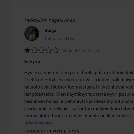
Hyödyllisin negatiivinen
Sonja
1 vuotta sitten
Viesti luotiin 1 vuotta sitten
Vahvistettu ostaja
Arvosana:
Ei hyvä
1
/
Hyvien arvosteluiden perusteella päätin vihdoin kokei
5
Itsellä on erityisen takkuuntuvat ja kuivat, olkimaisen
haaroittuvat hiukset luonnostaan. Hiukseni ovat vär
lämpölaitteita. Olen käyttänyt tuotetta nyt 4 pesuker
laisinkaan hiuksille pehmeyttä ja sileää lopputulost
saada hiukset selväksi, ja tuntuu melkein kuin latvoihi
raskas pinta. Tuote on myös hinnaltaan liian korkea.

#lykoreview
1 PRODUCT IN POST EI HYVÄ