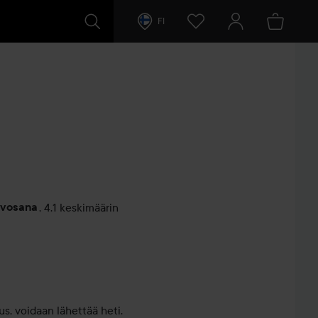
FI
rvosana
,
4.1 keskimäärin
entit
s, voidaan lähettää heti.