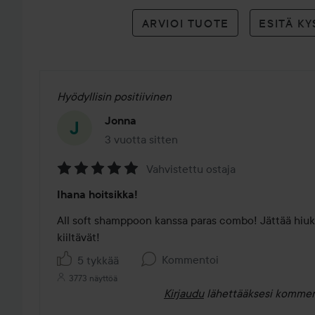
ARVIOI TUOTE
ESITÄ K
Hyödyllisin positiivinen
Jonna
3 vuotta sitten
Viesti luotiin 3 vuotta sitten
Vahvistettu ostaja
Arvosana:
Ihana hoitsikka!
5
/
All soft shamppoon kanssa paras combo! Jättää hiuk
5
kiiltävät!
Kommentoi
5 tykkää
3773 näyttöä
Kirjaudu
lähettääksesi kommen