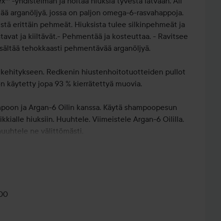
 -yhdistelmän ja hoitaa hiuksia tyvestä latvaan. All
ltää arganöljyä, jossa on paljon omega-6-rasvahappoja.
istä erittäin pehmeät. Hiuksista tulee silkinpehmeät ja
tavat ja kiiltävät.- Pehmentää ja kosteuttaa. - Ravitsee
Sisältää tehokkaasti pehmentävää arganöljyä.
kehitykseen. Redkenin hiustenhoitotuotteiden pullot
 on käytetty jopa 93 % kierrätettyä muovia.
mpoon ja Argan-6 Oilin kanssa. Käytä shampoopesun
aikkialle hiuksiin. Huuhtele. Viimeistele Argan-6 Oililla.
huuhtele ne välittömästi.
00