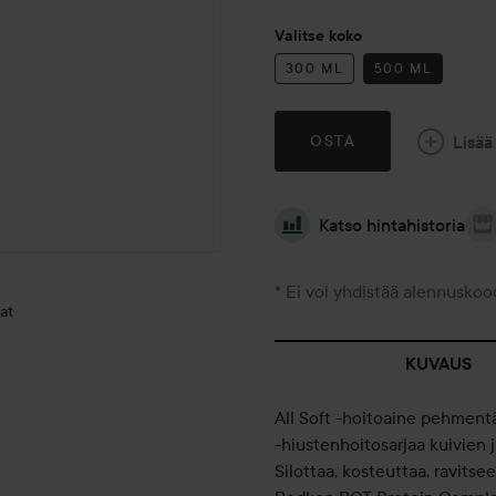
Valitse koko
300 ML
500 ML
Lisää
OSTA
Katso hintahistoria
* Ei voi yhdistää alennuskoo
at
KUVAUS
All Soft -hoitoaine pehmentää
-hiustenhoitosarjaa kuivien 
Silottaa, kosteuttaa, ravitse