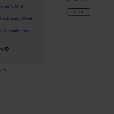
Suos. hinta 34,60 €
itioner-300ml
OSTA
st-hairmask-200ml
nnel-absolut-repair-
oa 🥰
tin