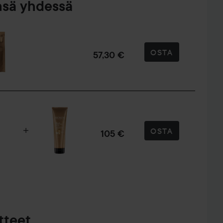
nsä yhdessä
OSTA
57,30 €
OSTA
105 €
tteet