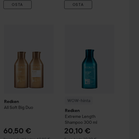
OSTA
OSTA
60,50 €
30,50 €
t
Moisture Restore Leave-in Treatment
WOW-hinta
150 ml
Redken
Extreme Lengt
Redken
All Soft Big Duo
Suositeltu hinta 34,60 €
Ilman pakettihintaa: 60,80 €
WOW-hinta
Redken
All Soft Big Duo
Redken
Extreme Length
Shampoo
300 ml
60,50 €
20,10 €
Suositeltu hinta 30,30 €